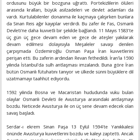
ordusunu büyük bir bozguna uğrattı. Portekizlilerin ölüleri
arasında kralları, büyük asilzadeleri ve devlet adamları da
vardı. Kurtulabilenler donanma ile kaçmaya çalışırken bunlara
da Sinan Reis ağır kayıplar verdirdi. Bu zafer ile Fas, Osmanlı
Devleti'ne daha kuvvetli bir şekilde bağlandı. 11 Mayıs 1583'te
üç gün üç gece devam eden ve gece de ateşler yakılarak
devam edilmesi dolayısıyla Meşaleler savaşı denilen
çarpışmada Özdemiroğlu Osman Paşa İran kuvvetlerini
perişan etti. Bu zaferin ardından Revan fethedildi. İran'la 1590
yılında İstanbul'da sulh antlaşması imzalandı. Buna göre İran
bütün Osmanlı fütuhatını tanıyor ve ülkede sünni büyüklere dil
uzatmamayı taahhüt ediyordu.
1592 yılında Bosna ve Macaristan hududunda vuku bulan
olaylar Osmanlı Devleti ile Avusturya arasındaki antlaşmayı
bozdu. Neticede Avusturya ile on üç sene devam edecek olan
savaş başladı.
Serdar-ı ekrem Sinan Paşa 13 Eylül 1594'te Yanıkkalesi
önünde Avusturya kuvvetlerini bozdu ve kaleyi zaptetti. Ancak