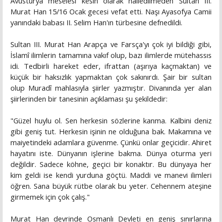
Avusturya meselesi kesin olarak halledilmeden Sultan III.
Murat Han 15/16 Ocak gecesi vefat etti. Naşı Ayasofya Camii
yanındaki babası II. Selim Han'ın türbesine defnedildi.
Sultan III. Murat Han Arapça ve Farsça'yı çok iyi bildiği gibi,
İslamî ilimlerin tamamına vakıf olup, bazı ilimlerde mütehassıs
idi. Tedbirli hareket eder, ifrattan (aşırıya kaçmaktan) ve
küçük bir haksızlık yapmaktan çok sakınırdı. Şair bir sultan
olup Muradî mahlasıyla şiirler yazmıştır. Divanında yer alan
şiirlerinden bir tanesinin açıklaması şu şekildedir:
"Güzel huylu ol. Sen herkesin sözlerine kanma. Kalbini deniz
gibi geniş tut. Herkesin işinin ne olduğuna bak. Makamına ve
maiyetindeki adamlara güvenme. Çünkü onlar geçicidir. Ahiret
hayatını iste. Dünyanın işlerine bakma. Dünya oturma yeri
değildir. Sadece köhne, geçici bir konaktır. Bu dünyaya her
kim geldi ise kendi yurduna göçtü. Maddi ve manevi ilimleri
öğren. Sana büyük rütbe olarak bu yeter. Cehennem ateşine
girmemek için çok çalış."
Murat Han devrinde Osmanlı Devleti en geniş sınırlarına