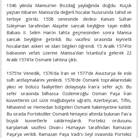
1546 yılında Manisa'nın Bozdağ yaylağında doğdu. Küçük
yaştan itibaren Manisa'da değerli hocalar huzurunda tahsil ve
terbiye gördü. 1558 senesinde dedesi Kanuni Sultan
Süleyman tarafından Alaşehir sancak beyliğine tayin edildi.
Babası II. Selim Han'ın tahta geçmesinden sonra Manisa
sancak beyliğine getirildi. Bu vazifesi sırasında kıymetli
hocalardan askeri ve idari bilgileri öğrendi. 15 Aralık 1574'te
babasının vefatı üzerine Manisa'dan İstanbul'a gelerek 22
Aralık 1574'te Osmanlı tahtına çıktı.
1575'te Venedik, 1576'da İran ve 1577'de Avusturya ile eski
sulh antlaşmalarını yeniledi. 1578'de Osmanlı topraklarındaki
yıkıcı ve bölücü faaliyetleri dolayısıyla İran'a sefer açtı. Bu
sefer sırasında bilhassa Özdemiroğlu Osman Paşa İran
kuvvetlerini üst üste mağlubiyete uğrattı. Azerbeycan, Tiflis,
Nihavend ve Hemedan bölgeleri Osmanlı hakimiyetine katıldı.
Bu sırada Portekizliler Osmanlı himayesi altında bulunan Fas'a
büyük kuvvetlerle saldırmışlardı. Portekiz ordusunu
karşılamak vazifesi Divan-ı Hümayun tarafından Ramazan
Paşa'ya verildi. Ramazan Paşa Vadi's-Seyl ovasında Portekiz