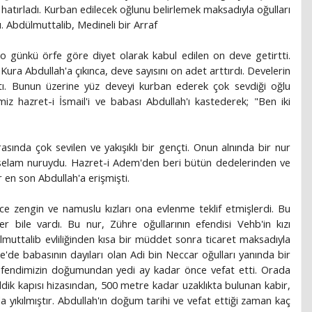
hatırladı. Kurban edilecek oğlunu belirlemek maksadıyla oğulları
ı. Abdülmuttalib, Medineli bir Arraf
e, o günkü örfe göre diyet olarak kabul edilen on deve getirtti.
 Kura Abdullah'a çıkınca, deve sayısını on adet arttırdı. Develerin
ıktı. Bunun üzerine yüz deveyi kurban ederek çok sevdiği oğlu
iz hazret-i İsmail'i ve babası Abdullah'ı kastederek; "Ben iki
asında çok sevilen ve yakışıklı bir gençti. Onun alnında bir nur
selam nuruydu. Hazret-i Adem'den beri bütün dedelerinden ve
 en son Abdullah'a erişmişti.
ce zengin ve namuslu kızları ona evlenme teklif etmişlerdi. Bu
 bile vardı. Bu nur, Zühre oğullarının efendisi Vehb'in kızı
muttalib evliliğinden kısa bir müddet sonra ticaret maksadıyla
de babasının dayıları olan Adi bin Neccar oğulları yanında bir
fendimizin doğumundan yedi ay kadar önce vefat etti. Orada
ddik kapısı hizasından, 500 metre kadar uzaklıkta bulunan kabir,
a yıkılmıştır. Abdullah'ın doğum tarihi ve vefat ettiği zaman kaç