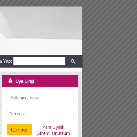
a Yap:
Üye Girişi
Yeni Üyelik
Gönder
Şifremi Unuttum