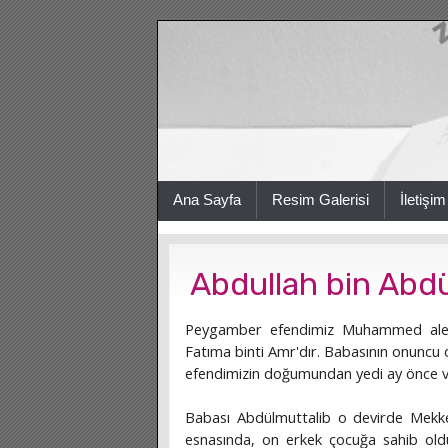
Ana Sayfa
Resim Galerisi
İletişim
Abdullah bin Abd
Peygamber efendimiz Muhammed aleyhi
Fatıma binti Amr'dır. Babasının onuncu 
efendimizin doğumundan yedi ay önce ve
Babası Abdülmuttalib o devirde Mekke
esnasında, on erkek çocuğa sahib oldu