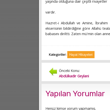
yaşında olduğuna dair çeşitli rivayetler
vardır.
Hazret-i Abdullah ve Amine, İbrahim a
ekserisinin bildirdiğine göre Allahü te
babasını diriltti. Zaten mü'min olan a
Kategoriler:
Hayat Hikayeleri
Önceki Konu:
Abdülkadir Geylani
Yapılan Yorumlar
Henüz kimse yorum yapmamış.