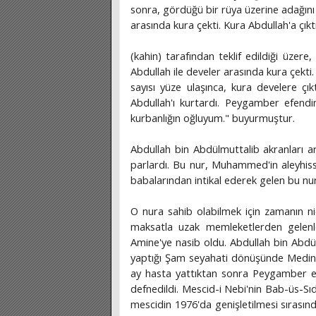
sonra, gördüğü bir rüya üzerine adağını 
arasında kura çekti. Kura Abdullah'a çıkt
(kahin) tarafından teklif edildiği üzer
Abdullah ile develer arasında kura çekti.
sayısı yüze ulaşınca, kura develere ç
Abdullah'ı kurtardı. Peygamber efendim
kurbanlığın oğluyum." buyurmuştur.
Abdullah bin Abdülmuttalib akranları ar
parlardı. Bu nur, Muhammed'in aleyhis
babalarından intikal ederek gelen bu nur
O nura sahib olabilmek için zamanın ni
maksatla uzak memleketlerden gelenler
Amine'ye nasib oldu. Abdullah bin Abdül
yaptığı Şam seyahati dönüşünde Medine'
ay hasta yattıktan sonra Peygamber e
defnedildi. Mescid-i Nebi'nin Bab-üs-Sı
mescidin 1976'da genişletilmesi sırasınd