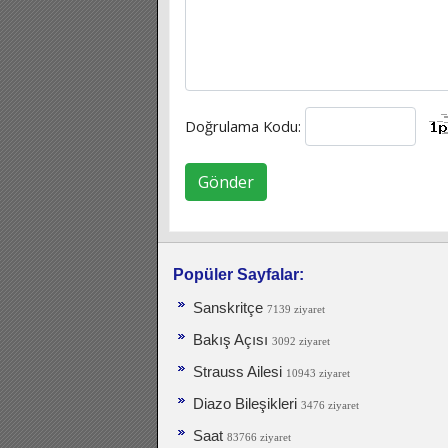
Doğrulama Kodu:
Gönder
Popüler Sayfalar:
Sanskritçe
7139 ziyaret
Bakış Açısı
3092 ziyaret
Strauss Ailesi
10943 ziyaret
Diazo Bileşikleri
3476 ziyaret
Saat
83766 ziyaret