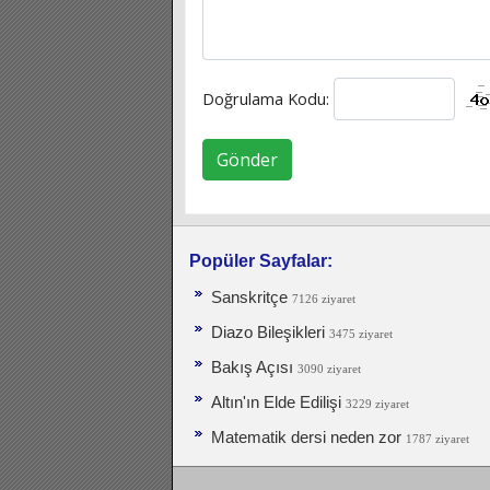
Doğrulama Kodu:
Gönder
Popüler Sayfalar:
Sanskritçe
7126 ziyaret
Diazo Bileşikleri
3475 ziyaret
Bakış Açısı
3090 ziyaret
Altın'ın Elde Edilişi
3229 ziyaret
Matematik dersi neden zor
1787 ziyaret