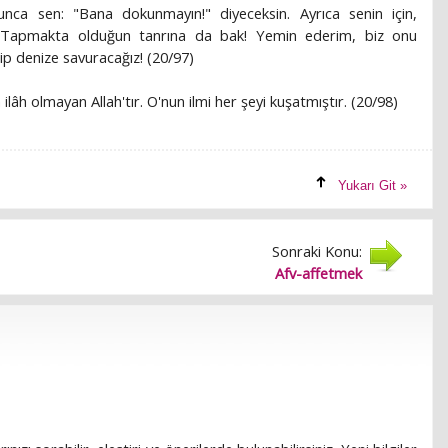
unca sen: "Bana dokunmayın!" diyeceksin. Ayrıca senin için,
. Tapmakta olduğun tanrına da bak! Yemin ederim, biz onu
p denize savuracağız! (20/97)
a ilâh olmayan Allah'tır. O'nun ilmi her şeyi kuşatmıştır. (20/98)
Yukarı Git »
Sonraki Konu:
Afv-affetmek