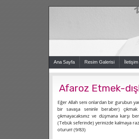
Ana Sayfa
Resim Galerisi
İletişim
Afaroz Etmek-dı
Eğer Allah seni onlardan bir gurubun 
bir savaşa seninle beraber) çıkmak 
çıkmayacaksınız ve düşmana karşı ben
(Tebük seferinde) yerinizde kalmaya razı
oturun! (9/83)