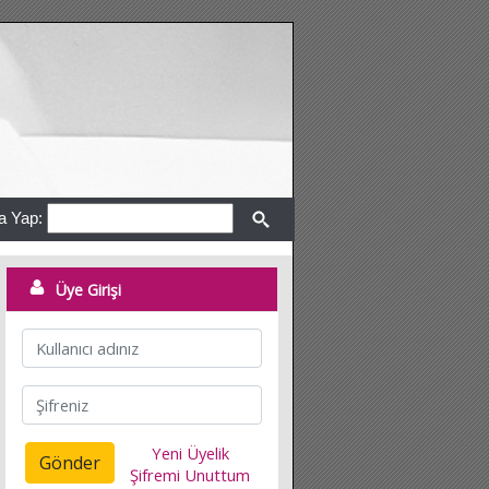
a Yap:
Üye Girişi
Yeni Üyelik
Gönder
Şifremi Unuttum