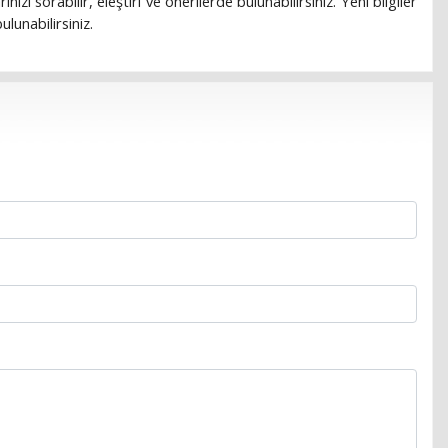
rınızı sorabilir, eleştiri ve önerilerde bulunabilirsiniz. Yeni bilgiler
lunabilirsiniz.