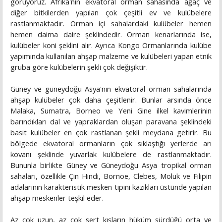
görüyoruz. Afrika'nın ekvatoral orman sahasında ağaç ve
diğer bitkilerden yapılan çok çeşitli ev ve kulübelere
rastlanmaktadır. Orman içi sahalardaki kulübeler hemen
hemen daima daire şeklindedir. Orman kenarlarında ise,
kulübeler koni şeklini alır. Ayrıca Kongo Ormanlarında kulübe
yapımında kullanılan ahşap malzeme ve kulübeleri yapan etnik
gruba göre kulübelerin şekli çok değişiktir.
Güney ve güneydoğu Asya'nın ekvatoral orman sahalarında
ahşap kulübeler çok daha çeşitlenir. Bunlar arsında önce
Malaka, Sumatra, Borneo ve Yeni Gine ilkel kavimlerinin
barındıkları dal ve yapraklardan oluşan paravana şeklindeki
basit kulübeler en çok rastlanan şekli meydana getirir. Bu
bölgede ekvatoral ormanların çok sıklaştığı yerlerde arı
kovanı şeklinde yuvarlak kulübelere de rastlanmaktadır.
Bununla birlikte Güney ve Güneydoğu Asya tropikal orman
sahaları, özellikle Çin Hindi, Bornoe, Clebes, Moluk ve Filipin
adalarının karakteristik mesken tipini kazıkları üstünde yapılan
ahşap meskenler teşkil eder.
Az çok uzun, az çok sert kışların hüküm sürdüğü orta ve