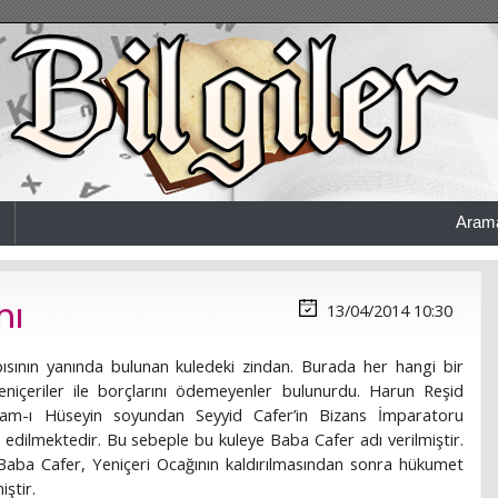
Aram
nı
13/04/2014 10:30
pısının yanında bulunan kuledeki zindan. Burada her hangi bir
eniçeriler ile borçlarını ödemeyenler bulunurdu. Harun Reşid
mam-ı Hüseyin soyundan Seyyid Cafer’in Bizans İmparatoru
t edilmektedir. Bu sebeple bu kuleye Baba Cafer adı verilmiştir.
 Baba Cafer, Yeniçeri Ocağının kaldırılmasından sonra hükumet
iştir.