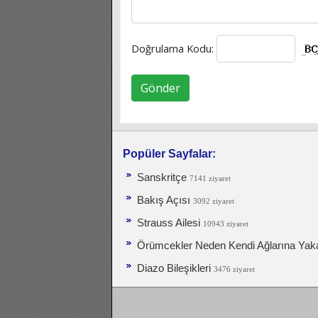
Doğrulama Kodu:
Gönder
Popüler Sayfalar:
Sanskritçe
7141 ziyaret
Bakış Açısı
3092 ziyaret
Strauss Ailesi
10943 ziyaret
Örümcekler Neden Kendi Ağlarına Yak
Diazo Bileşikleri
3476 ziyaret