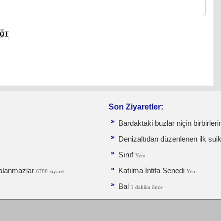
Son Ziyaretler:
Bardaktaki buzlar niçin birbirleri
Denizaltıdan düzenlenen ilk sui
Sınıf
Yeni
alanmazlar
Katılma İntifa Senedi
6788 ziyaret
Yeni
Bal
1 dakika önce