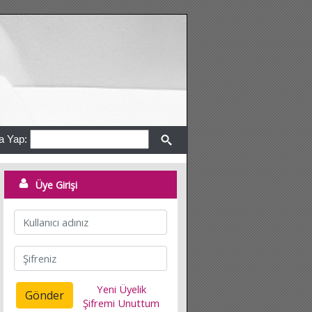
a Yap:
Üye Girişi
Yeni Üyelik
Gönder
Şifremi Unuttum