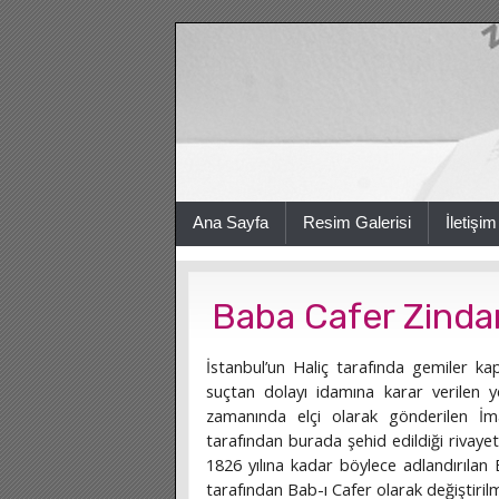
Ana Sayfa
Resim Galerisi
İletişim
Baba Cafer Zinda
İstanbul’un Haliç tarafında gemiler ka
suçtan dolayı idamına karar verilen y
zamanında elçi olarak gönderilen İ
tarafından burada şehid edildiği rivaye
1826 yılına kadar böylece adlandırılan
tarafından Bab-ı Cafer olarak değiştirilm