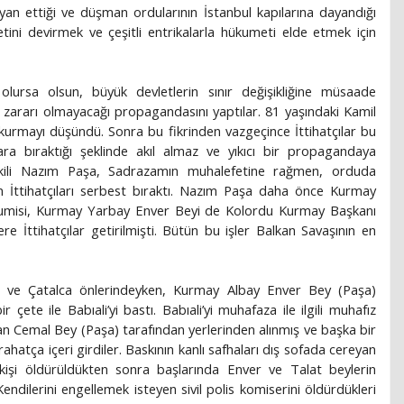
yan ettiği ve düşman ordularının İstanbul kapılarına dayandığı
tini devirmek ve çeşitli entrikalarla hükumeti elde etmek için
olursa olsun, büyük devletlerin sınır değişikliğine müsaade
 zararı olmayacağı propagandasını yaptılar. 81 yaşındaki Kamil
e kurmayı düşündü. Sonra bu fikrinden vazgeçince İttihatçılar bu
ara bıraktığı şeklinde akıl almaz ve yıkıcı bir propagandaya
ekili Nazım Paşa, Sadrazamın muhalefetine rağmen, orduda
len İttihatçıları serbest bıraktı. Nazım Paşa daha önce Kurmay
mumisi, Kurmay Yarbay Enver Beyi de Kolordu Kurmay Başkanı
re İttihatçılar getirilmişti. Bütün bu işler Balkan Savaşının en
 ve Çatalca önlerindeyken, Kurmay Albay Enver Bey (Paşa)
r çete ile Babıali’yi bastı. Babıali’yi muhafaza ile ilgili muhafız
an Cemal Bey (Paşa) tarafından yerlerinden alınmış ve başka bir
ahatça içeri girdiler. Baskının kanlı safhaları dış sofada cereyan
kişi öldürüldükten sonra başlarında Enver ve Talat beylerin
Kendilerini engellemek isteyen sivil polis komiserini öldürdükleri