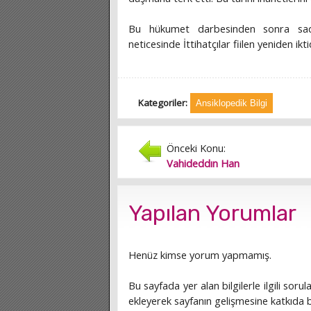
Bu hükumet darbesinden sonra sadr
neticesinde İttihatçılar fiilen yeniden ikt
Kategoriler:
Ansiklopedik Bilgi
Önceki Konu:
Vahideddın Han
Yapılan Yorumlar
Henüz kimse yorum yapmamış.
Bu sayfada yer alan bilgilerle ilgili sorula
ekleyerek sayfanın gelişmesine katkıda bu