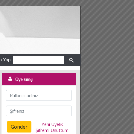
a Yap:
Üye Girişi
Yeni Üyelik
Gönder
Şifremi Unuttum