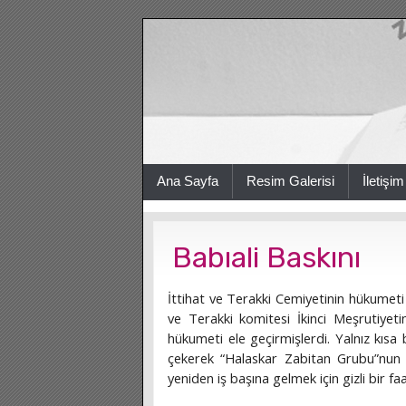
Ana Sayfa
Resim Galerisi
İletişim
Babıali Baskını
İttihat ve Terakki Cemiyetinin hükumeti 
ve Terakki komitesi İkinci Meşrutiye
hükumeti ele geçirmişlerdi. Yalnız kısa
çekerek “Halaskar Zabitan Grubu”nun ta
yeniden iş başına gelmek için gizli bir faal