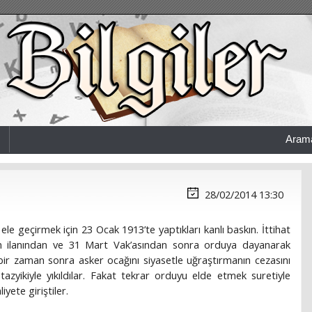
Aram
28/02/2014 13:30
ele geçirmek için 23 Ocak 1913’te yaptıkları kanlı baskın. İttihat
tin ilanından ve 31 Mart Vak’asından sonra orduya dayanarak
 bir zaman sonra asker ocağını siyasetle uğraştırmanın cezasını
zyikiyle yıkıldılar. Fakat tekrar orduyu elde etmek suretiyle
iyete giriştiler.