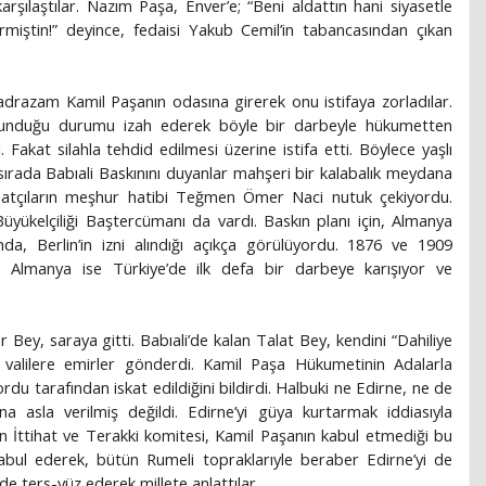
rşılaştılar. Nazım Paşa, Enver’e; “Beni aldattın hani siyasetle
iştin!” deyince, fedaisi Yakub Cemil’in tabancasından çıkan
drazam Kamil Paşanın odasına girerek onu istifaya zorladılar.
ulunduğu durumu izah ederek böyle bir darbeyle hükumetten
i. Fakat silahla tehdid edilmesi üzerine istifa etti. Böylece yaşlı
sırada Babıali Baskınını duyanlar mahşeri bir kalabalık meydana
tihatçıların meşhur hatibi Teğmen Ömer Naci nutuk çekiyordu.
üyükelçiliği Baştercümanı da vardı. Baskın planı için, Almanya
nda, Berlin’in izni alındığı açıkça görülüyordu. 1876 ve 1909
ı. Almanya ise Türkiye’de ilk defa bir darbeye karışıyor ve
Bey, saraya gitti. Babıali’de kalan Talat Bey, kendini “Dahiliye
 valilere emirler gönderdi. Kamil Paşa Hükumetinin Adalarla
ordu tarafından iskat edildiğini bildirdi. Halbuki ne Edirne, ne de
 asla verilmiş değildi. Edirne’yi güya kurtarmak iddiasıyla
n İttihat ve Terakki komitesi, Kamil Paşanın kabul etmediği bu
 kabul ederek, bütün Rumeli topraklarıyle beraber Edirne’yi de
 de ters-yüz ederek millete anlattılar.