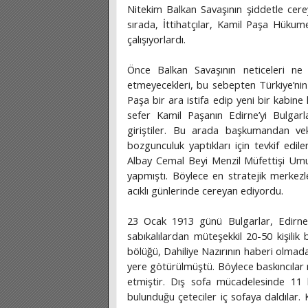
Nitekim Balkan Savaşının şiddetle cere
sırada, İttihatçılar, Kamil Paşa Hükume
çalışıyorlardı.
Önce Balkan Savaşının neticeleri ne 
etmeyecekleri, bu sebepten Türkiye’nin
Paşa bir ara istifa edip yeni bir kabin
sefer Kamil Paşanın Edirne’yi Bulgarl
giriştiler. Bu arada başkumandan v
bozgunculuk yaptıkları için tevkif edi
Albay Cemal Beyi Menzil Müfettişi U
yapmıştı. Böylece en stratejik merkezle
acıklı günlerinde cereyan ediyordu.
23 Ocak 1913 günü Bulgarlar, Edirne
sabıkalılardan müteşekkil 20-50 kişilik bi
bölüğü, Dahiliye Nazırının haberi olmad
yere götürülmüştü. Böylece baskıncılar r
etmiştir. Dış sofa mücadelesinde 11 
bulunduğu çeteciler iç sofaya daldılar. 