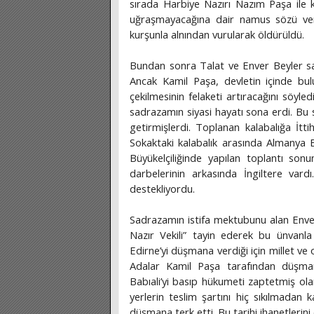
sırada Harbiye Nazırı Nazım Paşa ile ka
uğraşmayacağına dair namus sözü verm
kurşunla alnından vurularak öldürüldü.
Bundan sonra Talat ve Enver Beyler sa
Ancak Kamil Paşa, devletin içinde b
çekilmesinin felaketi artıracağını söyled
sadrazamın siyasi hayatı sona erdi. Bu 
getirmişlerdi. Toplanan kalabalığa İt
Sokaktaki kalabalık arasında Almanya B
Büyükelçiliğinde yapılan toplantı sonu
darbelerinin arkasında İngiltere vard
destekliyordu.
Sadrazamın istifa mektubunu alan Enver 
Nazır Vekili” tayin ederek bu ünvanla
Edirne’yi düşmana verdiği için millet ve 
Adalar Kamil Paşa tarafından düşmana
Babıali’yi basıp hükumeti zaptetmiş ola
yerlerin teslim şartını hiç sıkılmadan
düşmana terk etti. Bu tarihi ihanetlerini