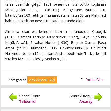
tarihi üzerinde çalıştı. 1951 senesinde İstanbul’da toplanan
Müsteşrikler (Doğu Bilimciler) Kongresine iştirak etti.
İstanbul’un 500. fetih yılı münasebeti ile Fatih Sultan Mehmed
hakkında bir kitap neşretti. 1967 senesinde öldü.
Almanca olan eserlerinden bazıları; İstanbul’da Kitapçılık
(1919), Osmanlı Tarih ve Müverrihleri (1927), Evliya Çelebi’nin
Küçük Asya’da Seyahat Notları (1930), Boşnak Osman Paşa
Arşivi (1931), Rumeli’de Türk Hakimiyetinin İlk Devreleri
Hakkında Notlar (1944), İslam Ansiklopedisi’nde Türklerle ilgili
yüzden fazla makalesi yayımlanmıştır.
Kategoriler:
Yukarı Git »
Ansiklopedik Bilgi
Önceki Konu:
Sonraki Konu:
Talidomid
Aksaray