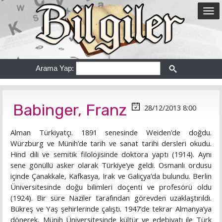
Arama Yap:
Babinger, Franz
28/12/2013 8:00
Alman Türkiyatçı. 1891 senesinde Weiden’de doğdu.
Würzburg ve Münih’de tarih ve sanat tarihi dersleri okudu.
Hind dili ve semitik filolojisinde doktora yaptı (1914). Aynı
sene gönüllü asker olarak Türkiye’ye geldi. Osmanlı ordusu
içinde Çanakkale, Kafkasya, Irak ve Galiçya’da bulundu. Berlin
Üniversitesinde doğu bilimleri doçenti ve profesörü oldu
(1924). Bir süre Naziler tarafından görevden uzaklaştırıldı.
Bükreş ve Yaş şehirlerinde çalıştı. 1947’de tekrar Almanya’ya
dönerek, Münih Üniversitesinde kültür ve edebiyatı ile Türk