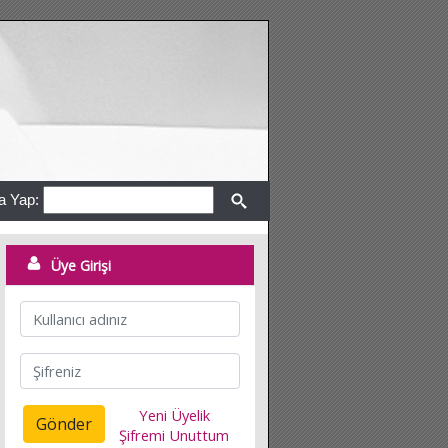
a Yap:
Üye Girişi
Yeni Üyelik
Gönder
Şifremi Unuttum