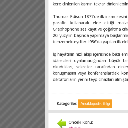
kere dinlenilen kısmın tekrar dinlenilebi
Thomas Edison 1877’de ilk insan sesin
parafin kullanarak elde ettiği malz
Graphophone ses kayıt ve çoğaltma cihaz
20. yüzyılın başında yapılmaya başlanmışt
benzemekteydiler. l936’da yapılan ilk el
İş hayâtının hızlı akışı içerisinde bâzı e
idârecileri oyalamadığından büyük bir
okudukları, sekreter tarafından dinlen
konuşmasını veya konferanslardaki kon
diktafonların yerini teyp cihazları almıştı
Kategoriler:
Ansiklopedik Bilgi
Önceki Konu: