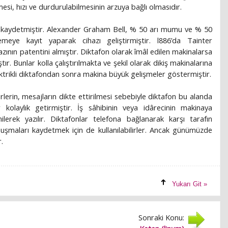
lmesi, hızı ve durdurulabilmesinin arzuya bağlı olmasıdır.
i kaydetmiştir. Alexander Graham Bell, % 50 arı mumu ve % 50
emeye kayıt yaparak cihazı geliştirmiştir. l886’da Tainter
ının patentini almıştır. Diktafon olarak îmâl edilen makinalarsa
ır. Bunlar kolla çalıştırılmakta ve şekil olarak dikiş makinalarına
ektrikli diktafondan sonra makina büyük gelişmeler göstermiştir.
mirlerin, mesajların dikte ettirilmesi sebebiyle diktafon bu alanda
 kolaylık getirmiştir. İş sâhibinin veya idârecinin makinaya
ilerek yazılır. Diktafonlar telefona bağlanarak karşı tarafın
uşmaları kaydetmek için de kullanılabilirler. Ancak günümüzde
r.
Yukarı Git »
Sonraki Konu: