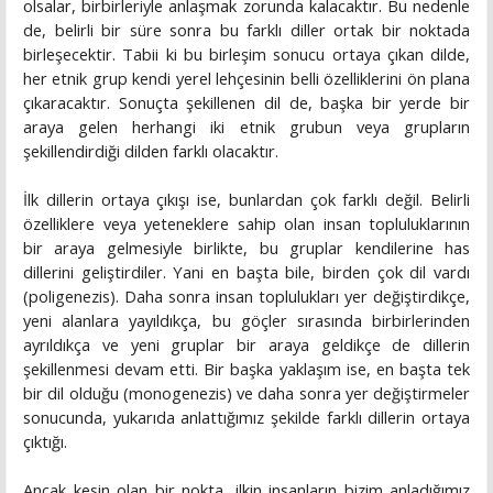
olsalar, birbirleriyle anlaşmak zorunda kalacaktır. Bu nedenle
de, belirli bir süre sonra bu farklı diller ortak bir noktada
birleşecektir. Tabii ki bu birleşim sonucu ortaya çıkan dilde,
her etnik grup kendi yerel lehçesinin belli özelliklerini ön plana
çıkaracaktır. Sonuçta şekillenen dil de, başka bir yerde bir
araya gelen herhangi iki etnik grubun veya grupların
şekillendirdiği dilden farklı olacaktır.
İlk dillerin ortaya çıkışı ise, bunlardan çok farklı değil. Belirli
özelliklere veya yeteneklere sahip olan insan topluluklarının
bir araya gelmesiyle birlikte, bu gruplar kendilerine has
dillerini geliştirdiler. Yani en başta bile, birden çok dil vardı
(poligenezis). Daha sonra insan toplulukları yer değiştirdikçe,
yeni alanlara yayıldıkça, bu göçler sırasında birbirlerinden
ayrıldıkça ve yeni gruplar bir araya geldikçe de dillerin
şekillenmesi devam etti. Bir başka yaklaşım ise, en başta tek
bir dil olduğu (monogenezis) ve daha sonra yer değiştirmeler
sonucunda, yukarıda anlattığımız şekilde farklı dillerin ortaya
çıktığı.
Ancak kesin olan bir nokta, ilkin insanların bizim anladığımız