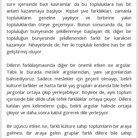
süre içerisinde bazı kavramlar da bu topluluklara has bir
anlam kazanmaya başlıyor. Kişisel şive farklılıkları, zamanla
toplulukların geneline yayılıyor ve birbirine yakın
topluluklardan öteye geçemiyor. Bunun sonucunda da, bir
topluluğun bünyesinde şekillenmeye başlayan dil, diğer bir
topluluğun bünyesinde şekillenenden farklı bir karakter
kazanıyor. Nihayetinde de, her iki topluluk kendine has bir dil
geliştirmiş oluyor.
Dillerin farklılaşmasında diğer bir önemli etken ise argolar.
Tabii ki burada meslek argolarından, yani jargonlardan
bahsediyoruz. Sadece meslekler için geçerli olmayıp, belirli
kültürel birlikler ve hatta farklı yaş grupları arasında bile belirli
jargonlar ortaya çıkıp yerleşebiliyor. Böylece de, aynı toplum
içerisinde bile dilde ufak tefek farklılıklar ortaya çıkıyor. Dillere
katılan yeni kelimelerin çoğu, belirli argolar halinde ortaya
çıkıyor ve daha sonra kabul görerek dile yerleşiyor.
Bir üçüncü etken ise, farklı kültüre sahip toplumların bir araya
gelmesi. Bir araya gelen gruplar farklı dillere bile sahip