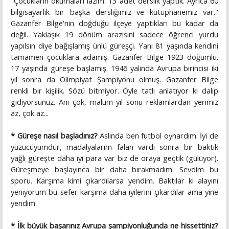
"Çocukların okumaları lazım. 13 adet derslik yaptık. Ayrıca 60
bilgisayarlık bir başka dersliğimiz ve kütüphanemiz var."
Gazanfer Bilge'nin doğduğu ilçeye yaptıkları bu kadar da
değil. Yaklaşık 19 dönüm arazisini sadece öğrenci yurdu
yapılsın diye bağışlamış ünlü güreşçi. Yani 81 yaşında kendini
tamamen çocuklara adamış. Gazanfer Bilge 1923 doğumlu.
17 yaşında güreşe başlamış. 1946 yalında Avrupa birincisi iki
yıl sonra da Olimpiyat Şampiyonu olmuş. Gazanfer Bilge
renkli bir kişilik. Sözü bitmiyor. Öyle tatlı anlatıyor ki dalıp
gidiyorsunuz. Anı çok, malum yıl sonu reklamlardan yerimiz
az, çok az...
* Güreşe nasıl başladınız?
Aslında ben futbol oynardım. İyi de
yüzücüyümdür, madalyalarım falan vardı sonra bir baktık
yağlı güreşte daha iyi para var biz de oraya geçtik (gülüyor).
Güreşmeye başlayınca bir daha bırakmadım. Sevdim bu
sporu. Karşıma kimi çıkardılarsa yendim. Baktılar ki alayını
yeniyorum bu sefer karşıma daha iyilerini çıkardılar ama yine
yendim.
* İlk büyük başarınız Avrupa şampiyonluğunda ne hissettiniz?