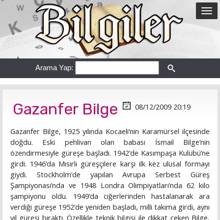
Arama Yap:
Gazanfer Bilge
08/12/2009 20:19
Gazanfer Bilge, 1925 yılında Kocaeli’nin Karamürsel ilçesinde
doğdu. Eski pehlivan olan babası İsmail Bilge’nin
özendirmesiyle güreşe başladı. 1942’de Kasımpaşa Kulübü’ne
girdi. 1946’da Mısırlı güreşçilere karşı ilk kez ulusal formayı
giydi. Stockholm’de yapılan Avrupa Serbest Güreş
Şampiyonası’nda ve 1948 Londra Olimpiyatları’nda 62 kilo
şampiyonu oldu. 1949’da ciğerlerinden hastalanarak ara
verdiği güreşe 1952’de yeniden başladı, milli takıma girdi, aynı
yıl güreşi bıraktı. Özellikle teknik bilgisi ile dikkat çeken Bilge,