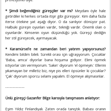
* Şimdi beğendiğiniz güreşçiler var mı?
Meydanı öyle hale
getirdiler ki herkes ortada itişir gibi güreşiyor. Kim daha fazla
iterse ötekine yat aşağı diyor. O da sarılıyor dönüyor pat.
Halbuki güreşin oyunları vardır, tekniği vardır. Önemli olan o
oyunlardır. Kimsenin oyun düşündüğü yok. Güreşçi dediğin
her stil güreşecek, ayırmayacak.
* Karamürsel'e ne zamandan beri yatırım yapıyorsunuz?
Kendimi bildim bileli. Sürekli orası için uğraşıyorum. Çocuklar
'Baba, amca' diyorlar bana hoşuma gidiyor. Elimi öpmek
istiyorlar izin vermiyorum. 'Sakın' diyorum 'el öpmeyin.' Ellerini
yıkamayan bir milletiz biz, niye pis elleri öpsünler ki çocuklar?
'Çak' diyorum sporcu selamı yapalım. El öpmeye alışmasınlar.
-------------
Ünlü güreşçi Gazanfer Bilge karısıyla tanışmasını anlatıyor:
Eşim Yıldız Finlandiyalı. Zaten orada tanıştık. Babası oranın