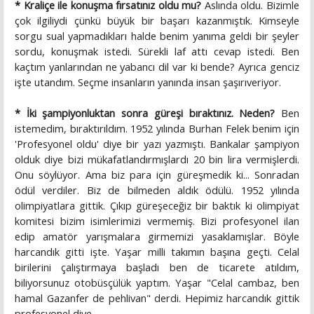
* Kraliçe ile konuşma fırsatınız oldu mu?
Aslında oldu. Bizimle
çok ilgiliydi çünkü büyük bir başarı kazanmıştık. Kimseyle
sorgu sual yapmadıkları halde benim yanıma geldi bir şeyler
sordu, konuşmak istedi. Sürekli laf attı cevap istedi. Ben
kaçtım yanlarından ne yabancı dil var ki bende? Ayrıca genciz
işte utandım. Seçme insanların yanında insan şaşırıveriyor.
* İki şampiyonluktan sonra güreşi bıraktınız. Neden?
Ben
istemedim, bıraktırıldım. 1952 yılında Burhan Felek benim için
'Profesyonel oldu' diye bir yazı yazmıştı. Bankalar şampiyon
olduk diye bizi mükafatlandırmışlardı 20 bin lira vermişlerdi.
Onu söylüyor. Ama biz para için güreşmedik ki... Sonradan
ödül verdiler. Biz de bilmeden aldık ödülü. 1952 yılında
olimpiyatlara gittik. Çıkıp güreşeceğiz bir baktık ki olimpiyat
komitesi bizim isimlerimizi vermemiş. Bizi profesyonel ilan
edip amatör yarışmalara girmemizi yasaklamışlar. Böyle
harcandık gitti işte. Yaşar milli takımın başına geçti. Celal
birilerini çalıştırmaya başladı ben de ticarete atıldım,
biliyorsunuz otobüsçülük yaptım. Yaşar "Celal cambaz, ben
hamal Gazanfer de pehlivan" derdi. Hepimiz harcandık gittik
profesyonel diye.