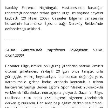
Kadıköy Florence Nightingale Hastanesi'nde karaciğer
rahatsızlığı nedeniyle tedavi gören Bilge, 85 yaşında hayatını
kaybetti (20 Nisan 2008). Gazanfer Bilge'nin cenazesinin
Kocaeli'nin Karamürsel İlçesine bağlı Dereköy Beldesi'nde
defnedileceği açıklandı.
- - - - - - - -
SABAH Gazetesi'nde Yayınlanan Söyleşiden:
(Tarih:
07.01.2005)
Gazanfer Bilge, kimileri onu güreş yıllarından hatırlar kimileri
otobüs şirketinden. Yaklaşık 20 gün önce tanıştık ünlü
güreşçiyle. Müthiş heyecanlıydı. İstanbul'dan doğduğu yere,
Karamürsel'e gidene kadar arabada konuştuk. 3 trilyon
harcayarak yaptığı Beden Eğitimi Spor Meslek Yüksekokulu
ve Meslek Yüksekokulu'nun açılışına gidiyordu Gazanfer Bilge.
Okullarda 930'u erkek 1550 öğrenci öğrenim görebilecek
derken gururluydu. Her şeyin başı eğitim derken sesi titredi.