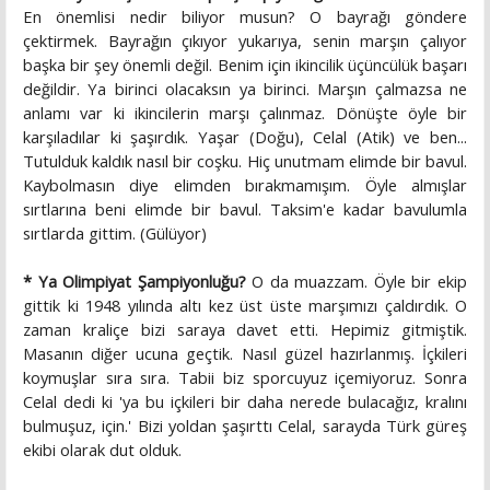
En önemlisi nedir biliyor musun? O bayrağı göndere
çektirmek. Bayrağın çıkıyor yukarıya, senin marşın çalıyor
başka bir şey önemli değil. Benim için ikincilik üçüncülük başarı
değildir. Ya birinci olacaksın ya birinci. Marşın çalmazsa ne
anlamı var ki ikincilerin marşı çalınmaz. Dönüşte öyle bir
karşıladılar ki şaşırdık. Yaşar (Doğu), Celal (Atik) ve ben...
Tutulduk kaldık nasıl bir coşku. Hiç unutmam elimde bir bavul.
Kaybolmasın diye elimden bırakmamışım. Öyle almışlar
sırtlarına beni elimde bir bavul. Taksim'e kadar bavulumla
sırtlarda gittim. (Gülüyor)
* Ya Olimpiyat Şampiyonluğu?
O da muazzam. Öyle bir ekip
gittik ki 1948 yılında altı kez üst üste marşımızı çaldırdık. O
zaman kraliçe bizi saraya davet etti. Hepimiz gitmiştik.
Masanın diğer ucuna geçtik. Nasıl güzel hazırlanmış. İçkileri
koymuşlar sıra sıra. Tabii biz sporcuyuz içemiyoruz. Sonra
Celal dedi ki 'ya bu içkileri bir daha nerede bulacağız, kralını
bulmuşuz, için.' Bizi yoldan şaşırttı Celal, sarayda Türk güreş
ekibi olarak dut olduk.