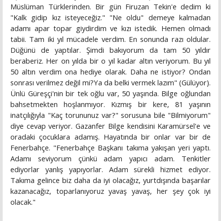
Müslüman Türklerinden. Bir gün Firuzan Tekin'e dedim ki
"Kalk gidip kız isteyeceğiz." "Ne oldu" demeye kalmadan
adamı apar topar giydirdim ve kızı istedik. Hemen olmadı
tabii. Tam iki yıl mücadele verdim. En sonunda razı oldular.
Düğünü de yaptılar. Şimdi bakıyorum da tam 50 yıldır
beraberiz. Her on yılda bir o yıl kadar altın veriyorum. Bu yıl
50 altın verdim ona hediye olarak. Daha ne istiyor? Ondan
sonrası verilmez değil mi?Ya da belki vermek lazım" (Gülüyor).
Ünlü Güreşçi'nin bir tek oğlu var, 50 yaşında. Bilge oğlundan
bahsetmekten hoşlanmıyor. Kızmış bir kere, 81 yaşının
inatçılığıyla "Kaç torununuz var?" sorusuna bile "Bilmiyorum"
diye cevap veriyor. Gazanfer Bilge kendisini Karamürsel'e ve
oradaki çocuklara adamış. Hayatında bir onlar var bir de
Fenerbahçe. "Fenerbahçe Başkanı takıma yakışan yeri yaptı.
Adamı seviyorum çünkü adam yapıcı adam. Tenkitler
ediyorlar yanlış yapıyorlar. Adam sürekli hizmet ediyor.
Takıma gelince biz daha da iyi olacağız, yurtdışında başarılar
kazanacağız, toparlanıyoruz yavaş yavaş, her şey çok iyi
olacak."