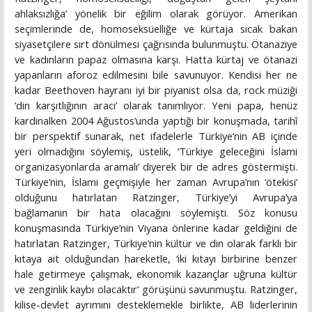
ahlaksızlığa’ yönelik bir eğilim olarak görüyor. Amerikan
seçimlerinde de, homoseksüelliğe ve kürtaja sıcak bakan
siyasetçilere sırt dönülmesi çağrısında bulunmuştu. Ötanaziye
ve kadınların papaz olmasına karşı. Hatta kürtaj ve ötanazi
yapanların aforoz edilmesini bile savunuyor. Kendisi her ne
kadar Beethoven hayranı iyi bir piyanist olsa da, rock müziği
‘din karşıtlığının aracı’ olarak tanımlıyor. Yeni papa, henüz
kardinalken 2004 Ağustos’unda yaptığı bir konuşmada, tarihî
bir perspektif sunarak, net ifadelerle Türkiye’nin AB içinde
yeri olmadığını söylemiş, üstelik, ‘Türkiye geleceğini İslami
organizasyonlarda aramalı’ diyerek bir de adres göstermişti.
Türkiye’nin, İslami geçmişiyle her zaman Avrupa’nın ‘ötekisi’
olduğunu hatırlatan Ratzinger, Türkiye’yi Avrupa’ya
bağlamanın bir hata olacağını söylemişti. Söz konusu
konuşmasında Türkiye’nin Viyana önlerine kadar geldiğini de
hatırlatan Ratzinger, Türkiye’nin kültür ve din olarak farklı bir
kıtaya ait olduğundan hareketle, ‘iki kıtayı birbirine benzer
hale getirmeye çalışmak, ekonomik kazançlar uğruna kültür
ve zenginlik kaybı olacaktır’ görüşünü savunmuştu. Ratzinger,
kilise-devlet ayrımını desteklemekle birlikte, AB liderlerinin