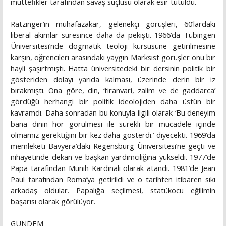
müttefikler tarafından savaş suçlusu olarak esir tutuldu.
Ratzinger’in muhafazakar, gelenekçi görüşleri, 60’lardaki
liberal akımlar süresince daha da pekişti. 1966’da Tübingen
Üniversitesi’nde dogmatik teoloji kürsüsüne getirilmesine
karşın, öğrencileri arasındaki yaygın Marksist görüşler onu bir
hayli şaşırtmıştı. Hatta üniversitedeki bir dersinin politik bir
gösteriden dolayı yarıda kalması, üzerinde derin bir iz
bırakmıştı. Ona göre, din, ‘tiranvari, zalim ve de gaddarca’
gördüğü herhangi bir politik ideolojiden daha üstün bir
kavramdı. Daha sonradan bu konuyla ilgili olarak ‘Bu deneyim
bana dinin hor görülmesi ile sürekli bir mücadele içinde
olmamız gerektiğini bir kez daha gösterdi.’ diyecekti. 1969’da
memleketi Bavyera’daki Regensburg Üniversitesi’ne geçti ve
nihayetinde dekan ve başkan yardımcılığına yükseldi. 1977’de
Papa tarafından Münih Kardinali olarak atandı. 1981’de Jean
Paul tarafından Roma’ya getirildi ve o tarihten itibaren sıkı
arkadaş oldular. Papalığa seçilmesi, statükocu eğilimin
başarısı olarak görülüyor.
GÜNDEM