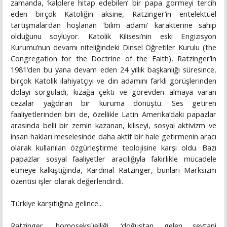
zamanda, ‘kalplere hitap edebilen’ bir papa görmeyi tercih
eden birçok Katoliğin aksine, Ratzinger’in entelektüel
tartışmalardan hoşlanan ‘bilim adamı’ karakterine sahip
olduğunu söylüyor. Katolik Kilisesi’nin eski Engizisyon
Kurumu’nun devamı niteliğindeki Dinsel Öğretiler Kurulu (the
Congregation for the Doctrine of the Faith), Ratzinger’in
1981’den bu yana devam eden 24 yıllık başkanlığı süresince,
birçok Katolik ilahiyatçıyı ve din adamını farklı görüşlerinden
dolayı sorguladı, kızağa çekti ve görevden almaya varan
cezalar yağdıran bir kuruma dönüştü. Ses getiren
faaliyetlerinden biri de, özellikle Latin Amerika’daki papazlar
arasında belli bir zemin kazanan, kiliseyi, sosyal aktivizm ve
insan hakları meselesinde daha aktif bir hale getirmenin aracı
olarak kullanılan özgürleştirme teolojisine karşı oldu. Bazı
papazlar sosyal faaliyetler aracılığıyla fakirlikle mücadele
etmeye kalkıştığında, Kardinal Ratzinger, bunları Marksizm
özentisi işler olarak değerlendirdi.
Türkiye karşıtlığına gelince...
Ratzinger, homoseksüelliği, ‘doğuştan gelen şeytani