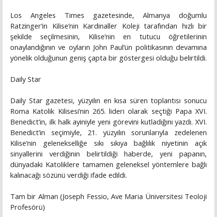
Los Angeles Times gazetesinde, Almanya doğumlu
Ratzinger’in Kilise’nin Kardinaller Koleji tarafından hızlı bir
şekilde seçilmesinin, Kilise’nin en tutucu öğretilerinin
onaylandığının ve oyların John Paul’ün politikasının devamına
yönelik olduğunun geniş çapta bir göstergesi olduğu belirtildi.
Daily Star
Daily Star gazetesi, yüzyılın en kısa süren toplantısı sonucu
Roma Katolik Kilisesi’nin 265. lideri olarak seçtiği Papa XVI.
Benedict’in, ilk halk ayiniyle yeni görevini kutladığını yazdı. XVI.
Benedict’in seçimiyle, 21. yüzyılın sorunlarıyla zedelenen
Kilise’nin gelenekselliğe sıkı sıkıya bağlılık niyetinin açık
sinyallerini verdiğinin belirtildiği haberde, yeni papanın,
dünyadaki Katoliklere tamamen geleneksel yöntemlere bağlı
kalınacağı sözünü verdiği ifade edildi.
Tam bir Alman (Joseph Fessio, Ave Maria Üniversitesi Teoloji
Profesörü)