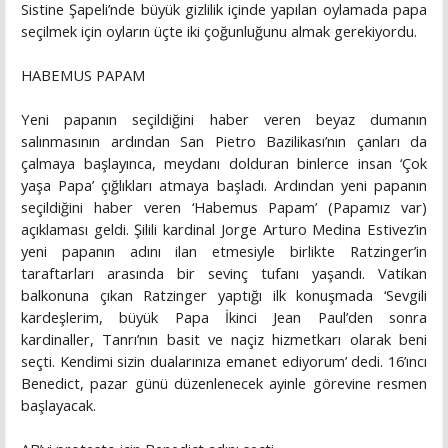
Sistine Şapeli’nde büyük gizlilik içinde yapılan oylamada papa
seçilmek için oyların üçte iki çoğunluğunu almak gerekiyordu.
HABEMUS PAPAM
Yeni papanın seçildiğini haber veren beyaz dumanın
salınmasının ardından San Pietro Bazilikası’nın çanları da
çalmaya başlayınca, meydanı dolduran binlerce insan ‘Çok
yaşa Papa’ çığlıkları atmaya başladı. Ardından yeni papanın
seçildiğini haber veren ‘Habemus Papam’ (Papamız var)
açıklaması geldi. Şilili kardinal Jorge Arturo Medina Estivez’in
yeni papanın adını ilan etmesiyle birlikte Ratzinger’in
taraftarları arasında bir sevinç tufanı yaşandı. Vatikan
balkonuna çıkan Ratzinger yaptığı ilk konuşmada ‘Sevgili
kardeşlerim, büyük Papa İkinci Jean Paul’den sonra
kardinaller, Tanrı’nın basit ve naçiz hizmetkarı olarak beni
seçti. Kendimi sizin dualarınıza emanet ediyorum’ dedi. 16’ıncı
Benedict, pazar günü düzenlenecek ayinle görevine resmen
başlayacak.