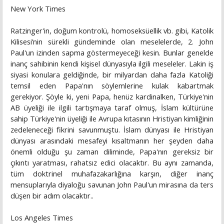
New York Times
Ratzinger'in, doğum kontrolü, homoseksüellik vb. gibi, Katolik
Kilisesi’nin sürekli gündeminde olan meselelerde, 2. John
Paul'un izinden sapma göstermeyeceği kesin. Bunlar genelde
inanç sahibinin kendi kişisel dünyasıyla ilgili meseleler. Lakin iş
siyasi konulara geldiğinde, bir milyardan daha fazla Katoliği
temsil eden Papa'nın söylemlerine kulak kabartmak
gerekiyor. Şöyle ki, yeni Papa, henüz kardinalken, Türkiye'nin
AB üyeliği ile ilgili tartışmaya taraf olmuş, İslam kültürüne
sahip Türkiye'nin üyeliği ile Avrupa kıtasının Hristiyan kimliğinin
zedeleneceği fikrini savunmuştu. İslam dünyası ile Hristiyan
dünyası arasındaki mesafeyi kısaltmanın her şeyden daha
önemli olduğu şu zaman diliminde, Papa'nın gereksiz bir
çıkıntı yaratması, rahatsız edici olacaktır. Bu aynı zamanda,
tüm doktrinel muhafazakarlığına karşın, diğer inanç
mensuplarıyla diyaloğu savunan John Paul'un mirasına da ters
düşen bir adım olacaktır..
Los Angeles Times