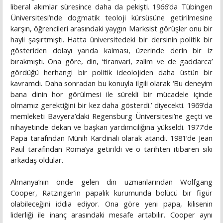
liberal akımlar süresince daha da pekişti. 1966’da Tübingen
Üniversitesi’nde dogmatik teoloji kürsüsüne getirilmesine
karşın, öğrencileri arasındaki yaygın Marksist görüşler onu bir
hayli şaşırtmıştı. Hatta üniversitedeki bir dersinin politik bir
gösteriden dolayı yarıda kalması, üzerinde derin bir iz
bırakmıştı. Ona göre, din, ‘tiranvari, zalim ve de gaddarca’
gördüğü herhangi bir politik ideolojiden daha üstün bir
kavramdı. Daha sonradan bu konuyla ilgili olarak ‘Bu deneyim
bana dinin hor görülmesi ile sürekli bir mücadele içinde
olmamız gerektiğini bir kez daha gösterdi.’ diyecekti. 1969’da
memleketi Bavyera’daki Regensburg Üniversitesi’ne geçti ve
nihayetinde dekan ve başkan yardımcılığına yükseldi. 1977’de
Papa tarafından Münih Kardinali olarak atandı. 1981’de Jean
Paul tarafından Roma’ya getirildi ve o tarihten itibaren sıkı
arkadaş oldular.
Almanya’nın önde gelen din uzmanlarından Wolfgang
Cooper, Ratzinger’in papalık kurumunda bölücü bir figür
olabileceğini iddia ediyor. Ona göre yeni papa, kilisenin
liderliği ile inanç arasındaki mesafe artabilir. Cooper aynı