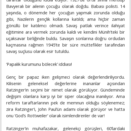
Bavyeralı bir ailenin çocuğu olarak doğdu. Babası polisti. 14
yaşında, o dönemde her çocuğun yapmak zorunda olduğu
gibi, Nazilerin gençlik kollarına katıldı; ama hiçbir zaman
gönüllü bir katılımcı olmadı. Savaş patlak verince ilahiyat
eğitimine ara vermek zorunda kaldı ve kendini Münih’teki bir
uçaksavar birliğinde buldu. Savaşın sonlarına doğru ordudan
kaçmasına rağmen 1945’te bir süre müttefikler tarafından
savaş suçlusu olarak esir tutuldu.
‘Papalık kurumunu bölecek’ iddiası!
Genç bir papaz iken gelişmeci olarak değerlendiriliyordu.
Kilisenin geleneksel değerlerine inananlar açısından
Ratzinger’in seçimi bir nimet olarak görülüyor. Gündeminde
değişim olanlara karşı iyi bir siper olacağına inanılıyor. Ama
reform taraftarlarının pek de memnun olduğu söylenemez;
zira Ratzinger’i, John Paul’ün adamı olarak görüyor ve hatta
onu ‘God’s Rottweiler’ olarak isimlendirenler de var!
Ratzinger’in muhafazakar, gelenekçi görüşleri, 60’lardaki