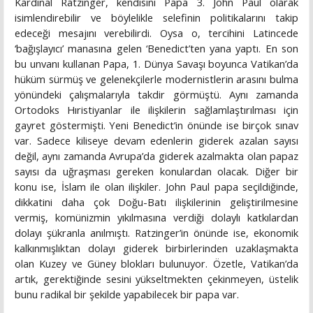
Kardinal Ratzinger, kendisini Papa 3. John Paul olarak
isimlendirebilir ve böylelikle selefinin politikalarını takip
edeceği mesajını verebilirdi. Oysa o, tercihini Latincede
‘bağışlayıcı’ manasına gelen ‘Benedict’ten yana yaptı. En son
bu unvanı kullanan Papa, 1. Dünya Savaşı boyunca Vatikan’da
hüküm sürmüş ve gelenekçilerle modernistlerin arasını bulma
yönündeki çalışmalarıyla takdir görmüştü. Aynı zamanda
Ortodoks Hıristiyanlar ile ilişkilerin sağlamlaştırılması için
gayret göstermişti. Yeni Benedict’in önünde ise birçok sınav
var. Sadece kiliseye devam edenlerin giderek azalan sayısı
değil, aynı zamanda Avrupa’da giderek azalmakta olan papaz
sayısı da uğraşması gereken konulardan olacak. Diğer bir
konu ise, İslam ile olan ilişkiler. John Paul papa seçildiğinde,
dikkatini daha çok Doğu-Batı ilişkilerinin geliştirilmesine
vermiş, komünizmin yıkılmasına verdiği dolaylı katkılardan
dolayı şükranla anılmıştı. Ratzinger’in önünde ise, ekonomik
kalkınmışlıktan dolayı giderek birbirlerinden uzaklaşmakta
olan Kuzey ve Güney blokları bulunuyor. Özetle, Vatikan’da
artık, gerektiğinde sesini yükseltmekten çekinmeyen, üstelik
bunu radikal bir şekilde yapabilecek bir papa var.