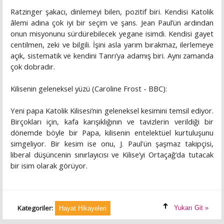
Ratzinger şakacı, dinlemeyi bilen, pozitif biri. Kendisi Katolik
âlemi adına çok iyi bir seçim ve şans. Jean Paul’ün ardından
onun misyonunu sürdürebilecek yegane isimdi. Kendisi gayet
centilmen, zeki ve bilgili. İşini asla yarım bırakmaz, ilerlemeye
açık, sistematik ve kendini Tanrı’ya adamış biri. Aynı zamanda
çok dobradır.
Kilisenin geleneksel yüzü (Caroline Frost - BBC):
Yeni papa Katolik Kilisesi’nin geleneksel kesimini temsil ediyor.
Birçokları için, kafa karışıklığının ve tavizlerin verildiği bir
dönemde böyle bir Papa, kilisenin entelektüel kurtuluşunu
simgeliyor. Bir kesim ise onu, J. Paul'ün şaşmaz takipçisi,
liberal düşüncenin sınırlayıcısı ve Kilise’yi Ortaçağ’da tutacak
bir isim olarak görüyor.
Kategoriler:
Yukarı Git »
Hayat Hikayeleri