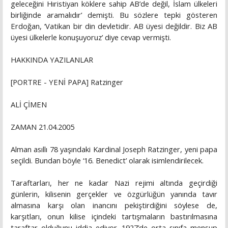
geleceğini Hıristiyan köklere sahip AB’de değil, İslam ülkeleri
birliğinde aramalıdır’ demişti. Bu sözlere tepki gösteren
Erdoğan, ‘Vatikan bir din devletidir. AB üyesi değildir. Biz AB
üyesi ülkelerle konuşuyoruz’ diye cevap vermişti.
HAKKINDA YAZILANLAR
[PORTRE - YENİ PAPA] Ratzinger
ALİ ÇİMEN
ZAMAN 21.04.2005
Alman asıllı 78 yaşındaki Kardinal Joseph Ratzinger, yeni papa
seçildi. Bundan böyle ‘16. Benedict’ olarak isimlendirilecek.
Taraftarları, her ne kadar Nazi rejimi altında geçirdiği
günlerin, kilisenin gerçekler ve özgürlüğün yanında tavır
almasına karşı olan inancını pekiştirdiğini söylese de,
karşıtları, onun kilise içindeki tartışmaların bastırılmasına
taraftar olduğunu iddia ediyor. 1927’de orta sınıfa mensup