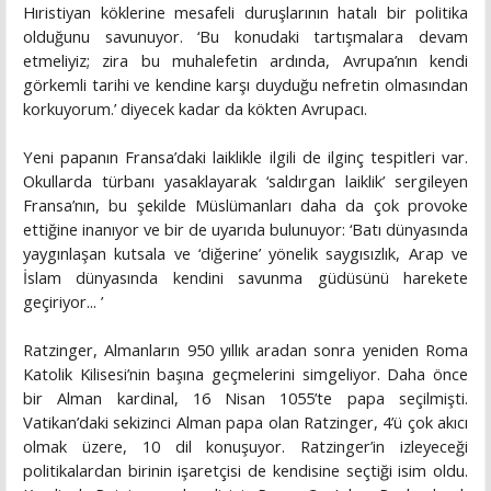
Hıristiyan köklerine mesafeli duruşlarının hatalı bir politika
olduğunu savunuyor. ‘Bu konudaki tartışmalara devam
etmeliyiz; zira bu muhalefetin ardında, Avrupa’nın kendi
görkemli tarihi ve kendine karşı duyduğu nefretin olmasından
korkuyorum.’ diyecek kadar da kökten Avrupacı.
Yeni papanın Fransa’daki laiklikle ilgili de ilginç tespitleri var.
Okullarda türbanı yasaklayarak ‘saldırgan laiklik’ sergileyen
Fransa’nın, bu şekilde Müslümanları daha da çok provoke
ettiğine inanıyor ve bir de uyarıda bulunuyor: ‘Batı dünyasında
yaygınlaşan kutsala ve ‘diğerine’ yönelik saygısızlık, Arap ve
İslam dünyasında kendini savunma güdüsünü harekete
geçiriyor... ’
Ratzinger, Almanların 950 yıllık aradan sonra yeniden Roma
Katolik Kilisesi’nin başına geçmelerini simgeliyor. Daha önce
bir Alman kardinal, 16 Nisan 1055’te papa seçilmişti.
Vatikan’daki sekizinci Alman papa olan Ratzinger, 4’ü çok akıcı
olmak üzere, 10 dil konuşuyor. Ratzinger’in izleyeceği
politikalardan birinin işaretçisi de kendisine seçtiği isim oldu.