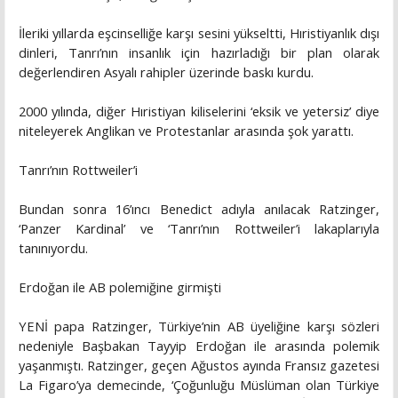
İleriki yıllarda eşcinselliğe karşı sesini yükseltti, Hıristiyanlık dışı
dinleri, Tanrı’nın insanlık için hazırladığı bir plan olarak
değerlendiren Asyalı rahipler üzerinde baskı kurdu.
2000 yılında, diğer Hıristiyan kiliselerini ‘eksik ve yetersiz’ diye
niteleyerek Anglikan ve Protestanlar arasında şok yarattı.
Tanrı’nın Rottweiler’i
Bundan sonra 16’ıncı Benedict adıyla anılacak Ratzinger,
‘Panzer Kardinal’ ve ‘Tanrı’nın Rottweiler’i lakaplarıyla
tanınıyordu.
Erdoğan ile AB polemiğine girmişti
YENİ papa Ratzinger, Türkiye’nin AB üyeliğine karşı sözleri
nedeniyle Başbakan Tayyip Erdoğan ile arasında polemik
yaşanmıştı. Ratzinger, geçen Ağustos ayında Fransız gazetesi
La Figaro’ya demecinde, ‘Çoğunluğu Müslüman olan Türkiye