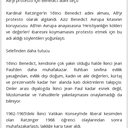
AB’yi protesto için Benedict adını seçti
Kardinal Ratzinger’in 16’ıncı Benedict adını alması, AB’yi
protesto olarak algılandı. Aziz Benedict Avrupa kıtasının
koruyucusu. AB’nin Avrupa anayasasına ‘Hıristiyanlığın kökleri
ve değerleri’ ibaresini koymamasını protesto etmek için bu
adı aldığı söylentileri yoğunlaştı.
Selefinden daha tutucu
16’ıncı Benedict, kendisine çok yakın olduğu halde İkinci Jean
Paul’den daha muhafakazar. Ruhban sınıfına evlilik
yasağından, evlilik dışı doğum, kadın ve aile değerleri, kürtaj
ve prezervatife kadar her alanda katı doktrinlerin takipçisi.
Dinler arası diyalogda İkinci Jean Paul kadar esnek değil,
Müslümanlar ve Yahudilerle yakınlaşmasını onaylamadığı da
biliniyor.
1962-1965’deki İkinci Vatikan Konseyi’nde liberal kesimden
olan Ratzinger 1968 öğrenci olaylarından sonra
muhafazakarlaştı, laikliğe karşı tavır aldı.