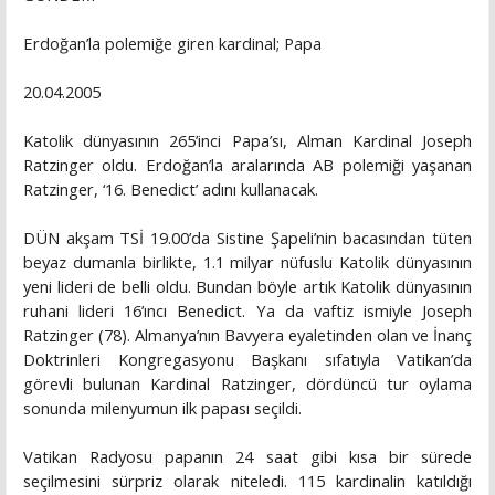
Erdoğan’la polemiğe giren kardinal; Papa
20.04.2005
Katolik dünyasının 265’inci Papa’sı, Alman Kardinal Joseph
Ratzinger oldu. Erdoğan’la aralarında AB polemiği yaşanan
Ratzinger, ‘16. Benedict’ adını kullanacak.
DÜN akşam TSİ 19.00’da Sistine Şapeli’nin bacasından tüten
beyaz dumanla birlikte, 1.1 milyar nüfuslu Katolik dünyasının
yeni lideri de belli oldu. Bundan böyle artık Katolik dünyasının
ruhani lideri 16’ıncı Benedict. Ya da vaftiz ismiyle Joseph
Ratzinger (78). Almanya’nın Bavyera eyaletinden olan ve İnanç
Doktrinleri Kongregasyonu Başkanı sıfatıyla Vatikan’da
görevli bulunan Kardinal Ratzinger, dördüncü tur oylama
sonunda milenyumun ilk papası seçildi.
Vatikan Radyosu papanın 24 saat gibi kısa bir sürede
seçilmesini sürpriz olarak niteledi. 115 kardinalin katıldığı