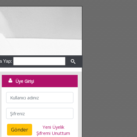
a Yap:
Üye Girişi
Yeni Üyelik
Gönder
Şifremi Unuttum