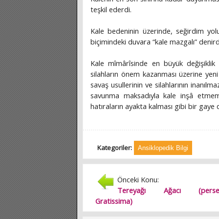
teşkil ederdi.
Kale bedeninin üzerinde, seğirdim yol
biçimindeki duvara “kale mazgalı” denird
Kale mîmârîsinde en büyük değişiklik 
silahların önem kazanması üzerine yeni
savaş usullerinin ve silahlarının inanılm
savunma maksadıyla kale inşâ etmemek
hatıraların ayakta kalması gibi bir gaye
Kategoriler:
Ansiklopedik Bilgi
Önceki Konu:
Tereyağı Ağacı (perse
Gratissima)