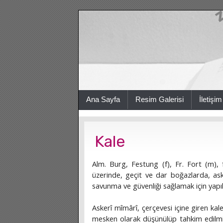
Ana Sayfa
Resim Galerisi
İletişim
Kale
Alm. Burg, Festung (f), Fr. Fort (m), f
üzerinde, geçit ve dar boğazlarda, aske
savunma ve güvenliği sağlamak için yapıla
Askerî mîmârî, çerçevesi içine giren kal
mesken olarak düşünülüp tahkim edilmiş,