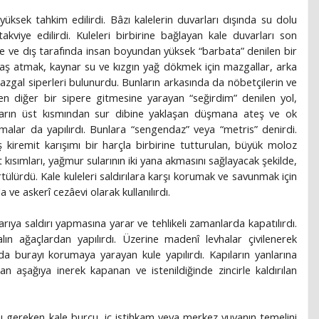
 yüksek tahkim edilirdi. Bâzı kalelerin duvarları dışında su dolu
kviye edilirdi. Kuleleri birbirine bağlayan kale duvarları son
nde ve dış tarafında insan boyundan yüksek “barbata” denilen bir
aş atmak, kaynar su ve kızgın yağ dökmek için mazgallar, arka
azgal siperleri bulunurdu. Bunların arkasında da nöbetçilerin ve
en diğer bir sipere gitmesine yarayan “seğirdim” denilen yol,
uvarın üst kısmından sur dibine yaklaşan düşmana ateş ve ok
alar da yapılırdı. Bunlara “sengendaz” veya “metris” denirdi.
 kiremit karışımı bir harçla birbirine tutturulan, büyük moloz
t kısımları, yağmur sularının iki yana akmasını sağlayacak şekilde,
tülürdü. Kale kuleleri saldırılara karşı korumak ve savunmak için
la ve askerî cezâevi olarak kullanılırdı.
arıya saldırı yapmasına yarar ve tehlikeli zamanlarda kapatılırdı.
lın ağaçlardan yapılırdı. Üzerine madenî levhalar çivilenerek
ında burayı korumaya yarayan kule yapılırdı. Kapıların yanlarına
an aşağıya inerek kapanan ve istenildiğinde zincirle kaldırılan
ı gereken kale burcu, iç istihkam veya merkez yuvanın temelini