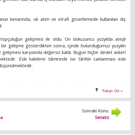
unun kenarında, ok atım ve etrafı gözetlemede kullanılan diş
i.
topçuluğun gelişmesi ile oldu. On dokuzuncu yüzyılda ateşli
 bir gelişme gösterdikten sonra, içinde bulunduğumuz yüzyılın
az gelişmesi karşısında değersiz kaldı. Bugün hiçbir devlet askerî
tedir. Eski kalelerin tâmirinde ise târihin canlanması eski
 düşünülmektedir.
Yukarı Git »
Sonraki Konu:
a
Senato