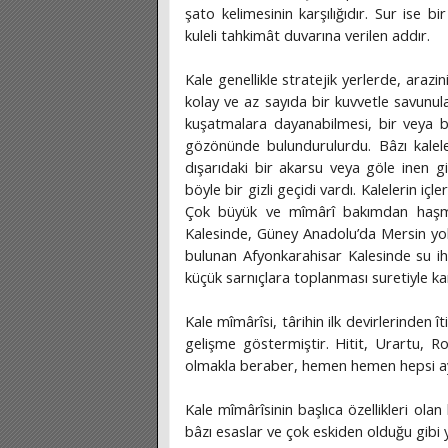
şato kelimesinin karşılığıdır. Sur ise 
kuleli tahkimât duvarına verilen addır.
Kale genellikle stratejik yerlerde, arazin
kolay ve az sayıda bir kuvvetle savunula
kuşatmalara dayanabilmesi, bir veya bir
gözönünde bulundurulurdu. Bâzı kalele
dışarıdaki bir akarsu veya göle inen g
böyle bir gizli geçidi vardı. Kalelerin iç
Çok büyük ve mîmârî bakımdan haşmet
Kalesinde, Güney Anadolu’da Mersin yolu
bulunan Afyonkarahisar Kalesinde su ih
küçük sarnıçlara toplanması suretiyle kar
Kale mîmârîsi, târihin ilk devirlerinden ît
gelişme göstermiştir. Hitit, Urartu, Ro
olmakla beraber, hemen hemen hepsi aynı
Kale mîmârîsinin başlıca özellikleri olan
bâzı esaslar ve çok eskiden olduğu gibi y