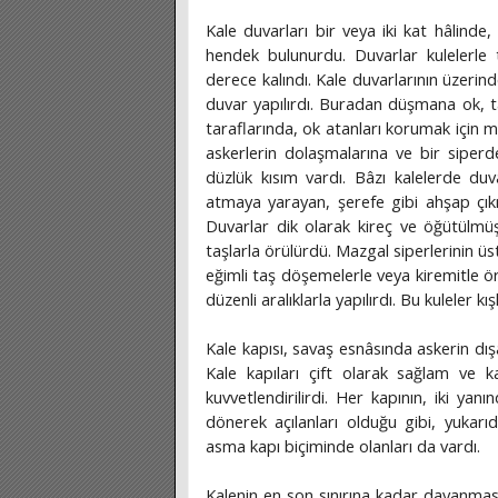
Kale duvarları bir veya iki kat hâlinde,
hendek bulunurdu. Duvarlar kulelerle ta
derece kalındı. Kale duvarlarının üzeri
duvar yapılırdı. Buradan düşmana ok, t
taraflarında, ok atanları korumak için m
askerlerin dolaşmalarına ve bir siperd
düzlük kısım vardı. Bâzı kalelerde d
atmaya yarayan, şerefe gibi ahşap çıkm
Duvarlar dik olarak kireç ve öğütülmüş
taşlarla örülürdü. Mazgal siperlerinin üs
eğimli taş döşemelerle veya kiremitle ör
düzenli aralıklarla yapılırdı. Bu kuleler kış
Kale kapısı, savaş esnâsında askerin dış
Kale kapıları çift olarak sağlam ve ka
kuvvetlendirilirdi. Her kapının, iki yan
dönerek açılanları olduğu gibi, yukarıd
asma kapı biçiminde olanları da vardı.
Kalenin en son sınırına kadar dayanmas