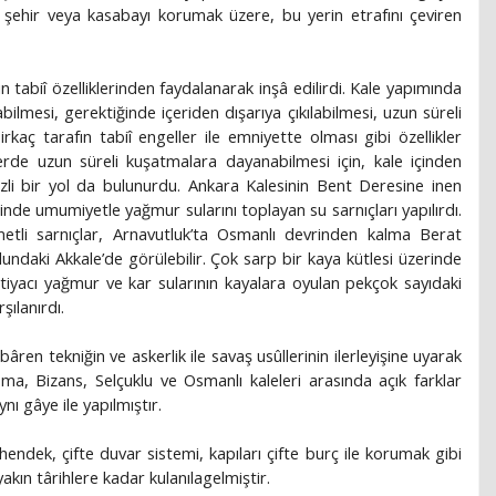
bir şehir veya kasabayı korumak üzere, bu yerin etrafını çeviren
in tabiî özelliklerinden faydalanarak inşâ edilirdi. Kale yapımında
bilmesi, gerektiğinde içeriden dışarıya çıkılabilmesi, uzun süreli
kaç tarafın tabiî engeller ile emniyette olması gibi özellikler
rde uzun süreli kuşatmalara dayanabilmesi için, kale içinden
izli bir yol da bulunurdu. Ankara Kalesinin Bent Deresine inen
lerinde umumiyetle yağmur sularını toplayan su sarnıçları yapılırdı.
li sarnıçlar, Arnavutluk’ta Osmanlı devrinden kalma Berat
ndaki Akkale’de görülebilir. Çok sarp bir kaya kütlesi üzerinde
tiyacı yağmur ve kar sularının kayalara oyulan pekçok sayıdaki
şılanırdı.
ibâren tekniğin ve askerlik ile savaş usûllerinin ilerleyişine uyarak
ma, Bizans, Selçuklu ve Osmanlı kaleleri arasında açık farklar
 gâye ile yapılmıştır.
 hendek, çifte duvar sistemi, kapıları çifte burç ile korumak gibi
akın târihlere kadar kulanılagelmiştir.