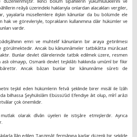
e düzenlenmiştir. İkinci bölüm sipâhîlerin yükümlülüklerini ve
ipâhîlerin reâyâ üzerindeki haklarıyla onlardan alacakları vergiler,
ar, yayalarla müsellemlere ilişkin kânunlar da bu bölümde ele
n hak ve görevleriyle, toprakların kullanımına dâir hükümler ve
unları vardır.
dişâhının emri ve muhtelif kânunların bir araya getirilmesi
de görülmektedir. Ancak bu kânunnâmeler tatbikâtta mürâcaat
aktır. Bunlar devlet dâirelerinde tatbik edilmek üzere, resmen
 aslı olmayıp, Osmanlı devlet teşkilâtı hakkında umûmî bir fikir
ibârettir. Ancak bâzan bunlar bir kânunnâme sûreti de
ni teşkil eden hükümlerin fetvâ şeklinde birer misâl ile îzâh
nda bilhassa Şeyhülislâm Ebüssü’ûd Efendiye âit olup, mîrî arâzi
fetvâlar çok önemlidir.
utlak olarak dîvân üyeleri ile istişâre etmişlerdir. Ayrıca
r.
kılarla îlân edilen Tanzimât fermânına kadar düzenli bir şekilde