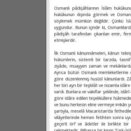
Osmanlı pâdişâhlarının İslâm hukûkun
hukûkunun dışında görmek ve Osmanlın
söylemek mümkün değildir. Çünkü İsl
uygundur. Bunun içindir ki, Osmanlılard
pâdişâh tarafından çıkarılan emir, 
etmişlerdir.
İlk Osmanlı kânunnâmeleri, kânun tekn
hükümlerin, sistemli bir tarzda, tasni
ziyâde, muayyen zaman ve mekânlarda o
Ayrıca bütün Osmanlı memleketlerine 
göre düzenlenmiş husûsî kânunlardı. Z
her biri ayrı bir teşkilât ve nizamla idâ
vardı. Bunlara ve vakıflar şeklinde, idâr
göre idâre edilen teşekküllere hükmede
ve bunu herkesin eline vermeye imkân yo
şartıyla, meselâ Macaristan’da fethedil
vilâyetlerinde hemen fetihten sonra uy
geçerli örf ve âdetler ile birlikte bir
çekmektedir. Bilhassa bir kısım Türk-İsl