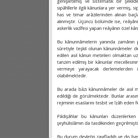
genişletilmiş ve sistematik bir şekild
sipâhîlerle ilgili kânunlara yer vermiş, s
has ve timar arâzilerinden alınan baçl
alınmıştır. Üçüncü bölümde ise, reâyânı
askerlik vazîfesi yapan reâyânın özel kân
Bu kânunnâmelerin yanında zamânın pâ
sûretiyle teşkil olunan kânunnâmeler 
edilen asıl kânun metinleri olmaktan uz
tanzim edilmiş bir kânunlar mecellesinin
vermeye yarayacak derlemelerden 
olabilmektedir.
Bu arada bâzı kânunnâmeler de asıl met
edildiği de görülmektedir. Bunlar arası
rejiminin esaslarını tesbit ve îzâh eden 
Pâdişâhlar bu kânunları düzenlerken m
şeyhülislâmın da tasdikinden geçirilmişti
Bu durum devletin zayıfladığı ve dış bas