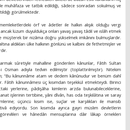
 ile muhâfaza ve tatbik edildiği, sâdece sonradan sokulmuş ve
atıldığı görülmektedir.
i memleketlerdeki örf ve âdetler ile halkın alışık olduğu vergi
, ancak lüzum duyuldukça onları yavaş yavaş tâdil ve ıslâh etmek
e müşterek bir nizâma doğru yükselmek imkânını bulmuşlardır.
ltına aldıkları ülke halkının gönlünü ve kalbini de fethetmişler ve
dır.
armak sûretiyle mahalline gönderilen kânunlar, Fâtih Sultan
sman adıyla tedvin edilmiştir (toplattırılmıştır). Nitekim
an; “Bu kânunnâme atam ve dedem kânûnudur ve benüm dahî
ir. Fâtih kânunnâmesi üç kısımdan teşekkül etmekteydi. Birinci
attaki yerlerine, pâdişâha kimlerin arzda bulunabileceklerine,
tanat işlerinin tertibine, yâni dîvân, has oda teşkilâtına ve saray
lerine; üçüncü kısım ise, suçlar ve karşılıkları ile mansıb
i ihtivâ ediyordu. Son kısımda ayrıca gayri müslim devletlerin
et görevlileri ve hânedân mensuplarına dâir lâkap örnekleri