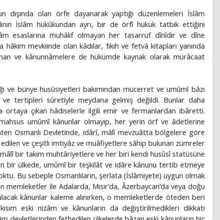
un dışında olan örfe dayanarak yaptığı düzenlemeleri İslâm
ın İslâm hukûkundan ayrı, bir de örfî hukuk tatbik ettiğini
âm esaslarına muhâlif olmayan her tasarruf dînîdir ve dîne
a hâkim mevkiinde olan kâdılar, fıkıh ve fetvâ kitapları yanında
ferman ve kânunnâmelere de hükümde kaynak olarak mürâcaat
iği ve bünye husûsiyetleri bakımından mücerret ve umûmî bâzı
f ve tertipleri sûretiyle meydana gelmiş değildi. Bunlar daha
rtaya çıkan hâdiselerle ilgili emir ve fermanlardan ibâretti.
mahsus umûmî kânunlar olmayıp, her yerin örf ve âdetlerine
âten Osmanlı Devletinde, idârî, mâlî mevzuâtta bölgelere göre
re edilen ve çeşitli imtiyâz ve muâfiyetlere sâhip bulunan zümreler
î-mâlî bir takım muhtâriyetlere ve her biri kendi husûsî statüsüne
n bir ülkede, umûmî bir teşkilât ve idâre kânunu tertib etmeye
ktu. Bu sebeple Osmanlıların, şerîata (İslâmiyete) uygun olmak
en memleketler ile Adalarda, Mısır’da, Âzerbaycan’da veya doğu
ulacak kânunlar kaleme alınırken, o memleketlerde öteden beri
 kısım eski nizâm ve kânunların da değiştirilmedikleri dikkati
âm devletlerinden fethedilen ülkelerde bâzan eski kânunların hiç