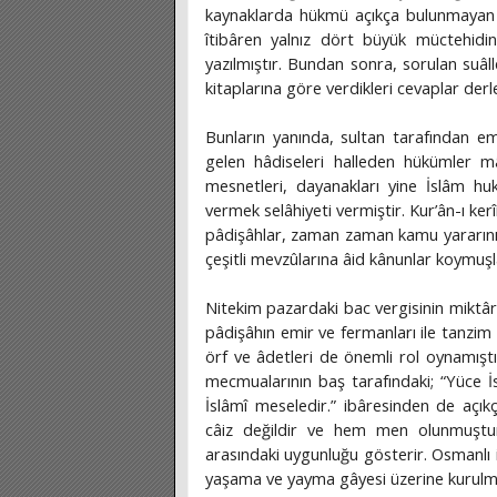
kaynaklarda hükmü açıkça bulunmayan me
îtibâren yalnız dört büyük müctehidin i
yazılmıştır. Bundan sonra, sorulan suâll
kitaplarına göre verdikleri cevaplar derle
Bunların yanında, sultan tarafından e
gelen hâdiseleri halleden hükümler 
mesnetleri, dayanakları yine İslâm 
vermek selâhiyeti vermiştir. Kur’ân-ı ke
pâdişâhlar, zaman zaman kamu yararını v
çeşitli mevzûlarına âid kânunlar koymuşl
Nitekim pazardaki bac vergisinin miktârı, 
pâdişâhın emir ve fermanları ile tanzim
örf ve âdetleri de önemli rol oynamış
mecmualarının baş tarafındaki; “Yüce 
İslâmî meseledir.” ibâresinden de açıkç
câiz değildir ve hem men olunmuştur
arasındaki uygunluğu gösterir. Osmanlı i
yaşama ve yayma gâyesi üzerine kurulm