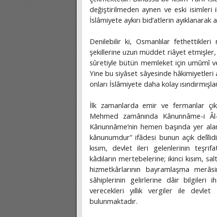
değiştirilmeden aynen ve eski isimleri
İslâmiyete aykırı bid’atlerin ayıklanarak 
Denilebilir ki, Osmanlılar fethettikler
şekillerine uzun müddet riâyet etmişler
sûretiyle bütün memleket için umûmî v
Yine bu siyâset sâyesinde hâkimiyetleri a
onları İslâmiyete daha kolay ısındırmışlar
İlk zamanlarda emir ve fermanlar çık
Mehmed zamânında Kânunnâme-i Âl-i O
Kânunnâme’nin hemen başında yer al
kânunumdur” ifâdesi bunun açık delîlid
kısım, devlet ileri gelenlerinin teşrif
kâdıların mertebelerine; ikinci kısım, sal
hizmetkârlarının bayramlaşma merâsim
sâhiplerinin gelirlerine dâir bilgiler
verecekleri yıllık vergiler ile devl
bulunmaktadır.