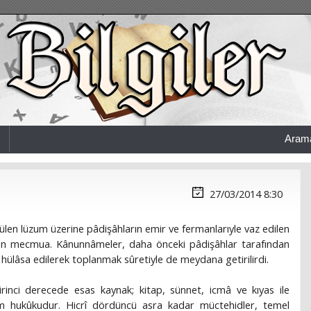
Aram
27/03/2014 8:30
örülen lüzum üzerine pâdişâhların emir ve fermanlarıyle vaz edilen
den mecmua. Kânunnâmeler, daha önceki pâdişâhlar tarafından
hülâsa edilerek toplanmak sûretiyle de meydana getirilirdi.
inci derecede esas kaynak; kitap, sünnet, icmâ ve kıyas ile
İslâm hukûkudur. Hicrî dördüncü asra kadar müctehidler, temel