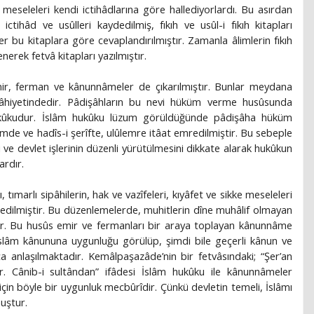
seleleri kendi ictihâdlarına göre hallediyorlardı. Bu asırdan
ctihâd ve usûlleri kaydedilmiş, fıkıh ve usûl-i fıkıh kitapları
er bu kitaplara göre cevaplandırılmıştır. Zamanla âlimlerin fıkıh
nerek fetvâ kitapları yazılmıştır.
mir, ferman ve kânunnâmeler de çıkarılmıştır. Bunlar meydana
mâhiyetindedir. Pâdişâhların bu nevi hüküm verme husûsunda
hukûkudur. İslâm hukûku lüzum görüldüğünde pâdişâha hüküm
rîmde ve hadîs-i şerîfte, ulûlemre itâat emredilmiştir. Bu sebeple
e devlet işlerinin düzenli yürütülmesini dikkate alarak hukûkun
ardır.
tımarlı sipâhilerin, hak ve vazîfeleri, kıyâfet ve sikke meseleleri
 edilmiştir. Bu düzenlemelerde, muhitlerin dîne muhâlif olmayan
tır. Bu husûs emir ve fermanları bir araya toplayan kânunnâme
İslâm kânununa uygunluğu görülüp, şimdi bile geçerli kânun ve
a anlaşılmaktadır. Kemâlpaşazâde’nin bir fetvâsındaki; “Şer’an
. Cânib-i sultândan” ifâdesi İslâm hukûku ile kânunnâmeler
çin böyle bir uygunluk mecbûrîdir. Çünkü devletin temeli, İslâmı
uştur.