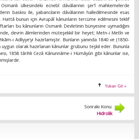
Osmanlı ülkesindeki ecnebî dâvâlarının şer’î mahkemelerde
etlerin baskısı ile, yabancıların dâvâlarının halledilmesinde esas
r. Hattâ bunun için Avrupâî kânunların tercüme edilmesini teklif
tarları bu kânunların Osmanlı Devletinin bünyesine uymadığını
sinde, devrin âlimlerinden müteşekkil bir heyet; Metn-i Metîn ve
kâm-ı Adliyye’yi hazırlamıştır. Bunların yanında 1840 ve (1850-
na uygun olarak hazırlanan kânunlar grubunu teşkil eder. Bununla
esi, 1858 târihli Cezâ Kânunnâme-i Hümâyûn gibi kânunlar ise,
nmışlardır.
Yukarı Git »
Sonraki Konu:
Hidrolik