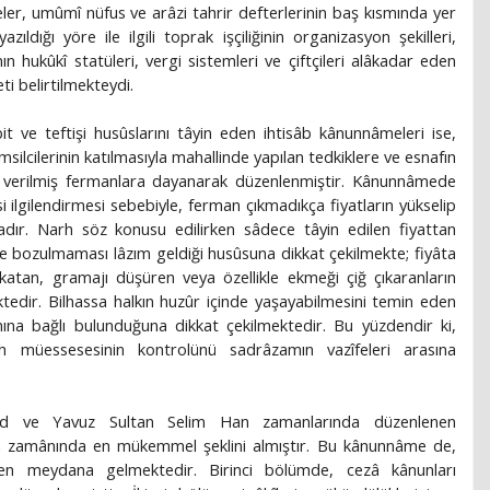
meler, umûmî nüfus ve arâzi tahrir defterlerinin baş kısmında yer
ldığı yöre ile ilgili toprak işçiliğinin organizasyon şekilleri,
n hukûkî statüleri, vergi sistemleri ve çiftçileri alâkadar eden
i belirtilmekteydi.
bit ve teftişi husûslarını tâyin eden ihtisâb kânunnâmeleri ise,
silcilerinin katılmasıyla mahallinde yapılan tedkiklere ve esnafın
yle verilmiş fermanlara dayanarak düzenlenmiştir. Kânunnâmede
esi ilgilendirmesi sebebiyle, ferman çıkmadıkça fiyatların yükselip
dır. Narh söz konusu edilirken sâdece tâyin edilen fiyattan
e bozulmaması lâzım geldiği husûsuna dikkat çekilmekte; fiyâta
katan, gramajı düşüren veya özellikle ekmeği çiğ çıkaranların
ktedir. Bilhassa halkın huzûr içinde yaşayabilmesini temin eden
âmına bağlı bulunduğuna dikkat çekilmektedir. Bu yüzdendir ki,
h müessesesinin kontrolünü sadrâzamın vazîfeleri arasına
zîd ve Yavuz Sultan Selim Han zamanlarında düzenlenen
n zamânında en mükemmel şeklini almıştır. Bu kânunnâme de,
n meydana gelmektedir. Birinci bölümde, cezâ kânunları