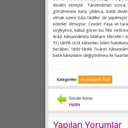
devâm etmiştir. Tanzimâttan sonra, 
görülmesine karşı çıkılınca, batılı devl
olmak üzere bâzı tâdiller de yapılmıştı
edenler olmuştur. Cevdet Paşa ve taraf
söyleyince, kabul gören bu fikir netîce
Arâzi Kânunnâmesi bilâhare Mecelle-i Ah
51) târihli cezâ kânunları İslâm hukûku
berâber, 1850 târihli Ticâret Kânunnâm
batılı kânunların değiştirilmesi ile hazırla
Kategoriler:
Ansiklopedik Bilgi
Önceki Konu:
Hazinı
Yapılan Yorumlar