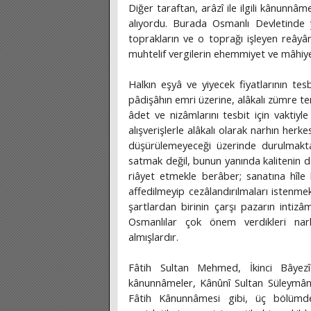
Diğer taraftan, arâzî ile ilgili kânunnâ
alıyordu. Burada Osmanlı Devletinde yazı
toprakların ve o toprağı işleyen reâyânı
muhtelif vergilerin ehemmiyet ve mâhiyet
Halkın eşyâ ve yiyecek fiyatlarının tes
pâdişâhın emri üzerine, alâkalı zümre tem
âdet ve nizâmlarını tesbit için vakti
alışverişlerle alâkalı olarak narhın herk
düşürülemeyeceği üzerinde durulmakta
satmak değil, bunun yanında kalitenin d
riâyet etmekle berâber; sanatına hîle 
affedilmeyip cezâlandırılmaları istenme
şartlardan birinin çarşı pazarın intiz
Osmanlılar çok önem verdikleri nar
almışlardır.
Fâtih Sultan Mehmed, İkinci Bâye
kânunnâmeler, Kânûnî Sultan Süleymâ
Fâtih Kânunnâmesi gibi, üç bölümde