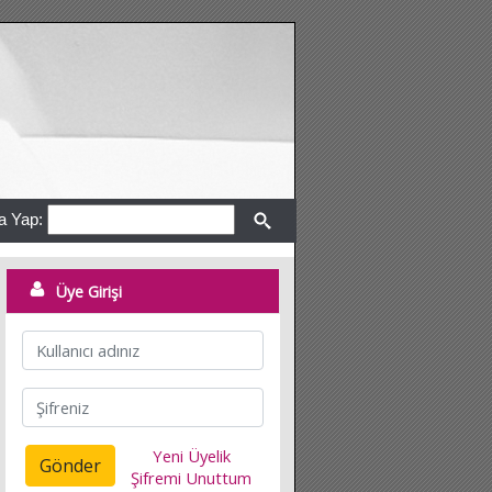
a Yap:
Üye Girişi
Yeni Üyelik
Gönder
Şifremi Unuttum