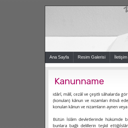
Ana Sayfa
Resim Galerisi
İletişim
Kanunname
idârî, mâlî, cezâî ve çeşitli sâhalarda g
(konulan) kânun ve nizamları ihtivâ e
konulan kânun ve nizamların aynen veya 
Bütün İslâm devletlerinde hükümde bir
bunlara bağlı delillerin teşkil ettiği