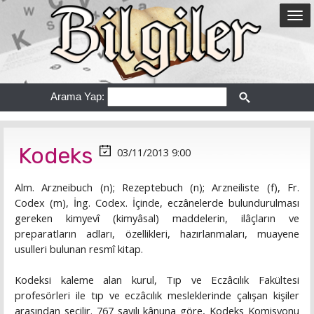
Arama Yap:
Kodeks
03/11/2013 9:00
Alm. Arzneibuch (n); Rezeptebuch (n); Arzneiliste (f), Fr.
Codex (m), İng. Codex. İçinde, eczânelerde bulundurulması
gereken kimyevî (kimyâsal) maddelerin, ilâçların ve
preparatların adları, özellikleri, hazırlanmaları, muayene
usulleri bulunan resmî kitap.
Kodeksi kaleme alan kurul, Tıp ve Eczâcılık Fakültesi
profesörleri ile tıp ve eczâcılık mesleklerinde çalışan kişiler
arasından seçilir. 767 sayılı kânuna göre, Kodeks Komisyonu