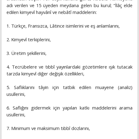
adı verilen ve 15 üyeden meydana gelen bu kurul; “İlâç elde
edilen kimyevî hayvânî ve nebâtî maddelerin:
1. Türkçe, Fransızca, Lâtince isimlerini ve eş anlamlarını,
2. Kimyevî terkiplerini,
3. Üretim şekillerini,
4. Tecrübelere ve tıbbî yayınlardaki gözetimlere ışık tutacak
tarzda kimyevî diğer değişik özellikleri,
5. Saflıklarını tâyin için tatbik edilen muayene (analiz)
usullerini,
6. Saflığını gidermek için yapılan katkı maddelerini arama
usullerini,
7. Minimum ve maksimum tıbbî dozlarını,