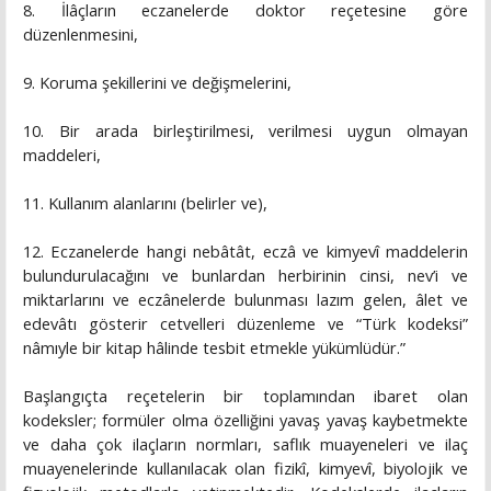
8. İlâçların eczanelerde doktor reçetesine göre
düzenlenmesini,
9. Koruma şekillerini ve değişmelerini,
10. Bir arada birleştirilmesi, verilmesi uygun olmayan
maddeleri,
11. Kullanım alanlarını (belirler ve),
12. Eczanelerde hangi nebâtât, eczâ ve kimyevî maddelerin
bulundurulacağını ve bunlardan herbirinin cinsi, nev’i ve
miktarlarını ve eczânelerde bulunması lazım gelen, âlet ve
edevâtı gösterir cetvelleri düzenleme ve “Türk kodeksi”
nâmıyle bir kitap hâlinde tesbit etmekle yükümlüdür.”
Başlangıçta reçetelerin bir toplamından ibaret olan
kodeksler; formüler olma özelliğini yavaş yavaş kaybetmekte
ve daha çok ilaçların normları, saflık muayeneleri ve ilaç
muayenelerinde kullanılacak olan fizikî, kimyevî, biyolojik ve