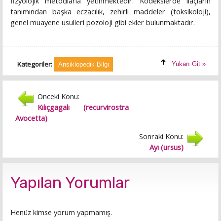
fizyolojik metodlarla yetinmektedir. Kodekslerde ilaçların
tanımından başka eczacılık, zehirli maddeler (toksikoloji),
genel muayene usulleri pozoloji gibi ekler bulunmaktadır.
Kategoriler:
Yukarı Git »
Ansiklopedik Bilgi
Önceki Konu:
Kılıçgagalı (recurvirostra
Avocetta)
Sonraki Konu:
Ayı (ursus)
Yapılan Yorumlar
Henüz kimse yorum yapmamış.