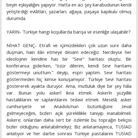
beyin eşkıyalığını yapıyor. Hatta en acı şey karabudunun kendi
yetiştirdiği evlâtları, yazarları; ağaya, paşaya kapıkulu olmuş
durumda.
YARIN- Türkiye hangi koşullarda barışa ve esenliğe ulaşabilir?
NİHAT GENÇ- Etrafı ve içimizdekileri çok uzun süre daha
düşman, hain ilân etmeye devam edeceğiz. Nerdeyse her
ideolojinin kendine has bir “Sevr” haritası oluştu. Bir
konferansa giderken, “özür dilerim, kendi Sevr haritamı
göstermeyi unuttum.” deyip, espri yaptım. Sevr haritası
göstermeden hiç kimse konuşamıyor. Türkiye Sevr haritası
göstererek ayakta duruyor. Ama, mutluluk diye bir şey hâla
var. Bunun yolu askerî ikna etmek. Askerîn yüzyıllık
hastalıklarını ve saplantılarını tedavi etmek. Meselâ; asker
cumhuriyete ve Anadolu’nun bütünlüğüne zeval
gelmeyeceğini, bizleri açık yüreklilikle tanıyıp inanabilmeli.
Askere; onlardan daha sert bir özlemle bu toprağın bekçisi
bizler olduğunu anlatabilmeliyiz. Biz anlatamayınca, TÜSİAD
anlatıyor ve her darbe sonrası Türkiye pastalarını TÜSİAD