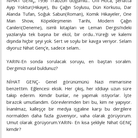
NİHAT GENÇ, 1956 Trabzon doğumlu... Ofli Hoca, Şeriatta
Ayıp Yoktur(Hikaye), Bu Çağın Soylusu, Dün Korkusu, Dar
Alanda Tufan, Soğuk Sabun(Roman), Komik Hikayeler, One
Man Show, Köpekleşmenin Tarihi, Modern Çağın
Canileri(Deneme), isimli kitapları ve Leman Dergisi’ndeki
yazılarıyla tek başına bir ekol, bir ordu...Yüreği ve kalemi
dışında hiçbir şeyi yok. Sert ve soylu bir kavga veriyor. Selam
diyoruz Nihat Genç’e, sadece selam..
YARIN-En sonda sorulacak soruyu, en baştan soralım.
Dergimizi nasıl buldunuz?
NİHAT GENÇ- Genel görünümünü Nazi mimarisine
benzettim. Eğlencesi eksik. Her çıkış, her iddiayı uzun süre
takip ederim. Kimdir bunlar, ne yapmak istiyorlar. İşte
birazcık umutlandım. Görevlerimden biri bu, kim ne yapıyor.
İnanılmaz, kalleşçe bir medya işgaline karşı bu dergilere
normalden daha fazla güveniyor, vaha olarak görüyorum.
Umut olarak görüyorum.YARIN- En kısa şekliyle Nihat GENÇ
kimdir?