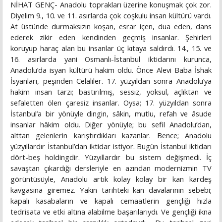
NİHAT GENÇ- Anadolu toprakları üzerine konuşmak çok zor.
Diyelim 9., 10. ve 11. asırlarda çok coşkulu insan kültürü vardı.
At üstünde durmaksızın koşan, esrar içen, dua eden, dans
ederek zikir eden kendinden geçmiş insanlar. Şehirleri
koruyup haraç alan bu insanlar üç kıtaya saldırdı. 14., 15. ve
16. asırlarda yani Osmanlı-İstanbul iktidarını kurunca,
Anadolu’da isyan kültürü hakim oldu. Önce Alevi Baba İshak
İsyanları, peşinden Celaliler. 17. yüzyıldan sonra Anadolu’ya
hakim insan tarzı; bastırılmış, sessiz, yoksul, açlıktan ve
sefaletten ölen çaresiz insanlar. Oysa; 17. yüzyıldan sonra
İstanbul’a bir yönüyle dingin, sâkin, mutlu, refah ve âsude
insanlar hâkim oldu. Diğer yönüyle; bu sefil Anadolu’dan,
alttan gelenlerin karıştırdıkları kazanlar. Bence; Anadolu
yüzyıllardır İstanbul’dan iktidar istiyor. Bugün İstanbul iktidarı
dört-beş holdingdir. Yüzyıllardır bu sistem değişmedi. İç
savaştan çıkardığı dersleriyle en azından modernizmin TV
görüntüsüyle, Anadolu artık kolay kolay bir kan kardeş
kavgasına giremez. Yakın tarihteki kan davalarının sebebi;
kapalı kasabaların ve kapalı cemaatlerin gençliği hızla
tedrisata ve etki altına alabilme başarılarıydı. Ve gençliği ikna