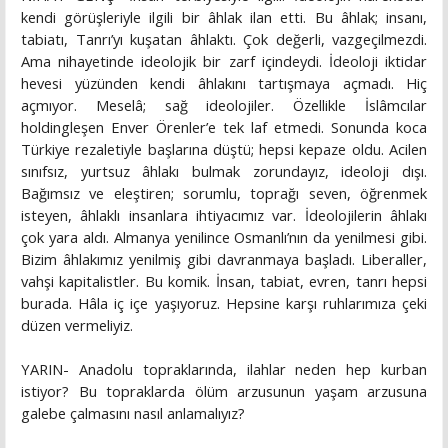
kendi görüşleriyle ilgili bir âhlak ilan etti. Bu âhlak; insanı,
tabiatı, Tanrı’yı kuşatan âhlaktı. Çok değerli, vazgeçilmezdi.
Ama nihayetinde ideolojik bir zarf içindeydi. İdeoloji iktidar
hevesi yüzünden kendi âhlakını tartışmaya açmadı. Hiç
açmıyor. Meselâ; sağ ideolojiler. Özellikle İslâmcılar
holdingleşen Enver Örenler’e tek laf etmedi. Sonunda koca
Türkiye rezaletiyle başlarına düştü; hepsi kepaze oldu. Acilen
sınıfsız, yurtsuz âhlakı bulmak zorundayız, ideoloji dışı.
Bağımsız ve eleştiren; sorumlu, toprağı seven, öğrenmek
isteyen, âhlaklı insanlara ihtiyacımız var. İdeolojilerin âhlakı
çok yara aldı. Almanya yenilince Osmanlı’nın da yenilmesi gibi.
Bizim âhlakımız yenilmiş gibi davranmaya başladı. Liberaller,
vahşi kapitalistler. Bu komik. İnsan, tabiat, evren, tanrı hepsi
burada. Hâla iç içe yaşıyoruz. Hepsine karşı ruhlarımıza çeki
düzen vermeliyiz.
YARIN- Anadolu topraklarında, ilahlar neden hep kurban
istiyor? Bu topraklarda ölüm arzusunun yaşam arzusuna
galebe çalmasını nasıl anlamalıyız?