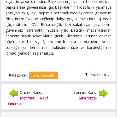
inşa için yazar olmadım. Başkalarına güvenimi tazelemek için,
başkalarına güveni inşa için; başkalarının filozofisini yapmaya
çalışıyorum. Çünkü hepimiz netameli ideolojilerden geliyoruz.
Birbirimize fazlasıyla eğlenip dalga geçtik. Hızla ideoloji dışını
güçlendirelim. O’cu Bu’cu değiliz; bizi sakatlayan şey, bizim
güvenimizi sarsmaktı. Yüzelli yıllık Batı’cılık macerasından
hepimiz büyük sakatlıklarla çıktık. Ülkemizin üstünde devasa
büyüklükte bir siyasî, ekonomik travma duruyor. Acilen
toprağımıza, kendimize, bölüşümümüze ve kardeşliğimize
itimadı yeniden sağlamalıyız...
Kategoriler:
Yukarı Git »
Hayat Hikayeleri
Önceki Konu:
Sonraki Konu:
Mehmet Rauf
Sıtkı Yırcalı
Onursal