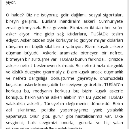
yiyor.
O halde? Biz ne istiyoruz; gelir dağılımı, sosyal sigortalar,
bireyin gelişimi... Bunlara inandıralım askerî. Cumhuriyete
zeval gelmeyecek. Bize güvenin. Elimizden iktidarı her sefer
asker alıyor. Yine gidip sağ iktidarlara, TÜSİAD’a teslim
ediyor. Asker bizden öyle korkuyor ki; gidiyor milyar dolarları
dünyanın en büyük silahlarına yatırıyor. Bizim kuşak askere
düşman büyüdü. Askerle aramızda bitmeyen bir nefret,
bitmeyen bir sürtüşme var. TÜSİAD bunun farkında... İçimizde
askere nefret beslemeyen kalmadı. Bu nefreti hızla dargınlık
ve küslük düzeyine çıkarmalıyız. Bizim kuşak ancak; düşmanlık
ve nefreti dargınlığa dönüştürme gayretiyle, önümüzdeki
kuşakları askerle konuşabilir bir seviyeye getirebilir. TÜSİAD’ın
korkusu bu, medyanın korkusu bu; bizim kuşak askerle
konuşup, halkın yanına askeri alabilir mi? Bu yüzden TÜSİAD
yalakalıkla askerîn, Türkiye’nin değirmenini döndürdü. Bizim
acil sıkıntımız, politika yapamayışımız yani; yalakalık
yapamayız. Onur gibi, gurur gibi hastalıklarımız var. Ülke
sevgimizi, halk sevgimizi; onurla, gururla ve hiç yalan
söylemeden anlatarak îkna edebilmeliyiz.