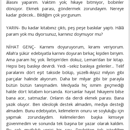
âlasını yaparım. Vaktim yok; hikaye bitmiyor, bobinler
dönüyor. Ekmek parası, göndermek zorundayım. Nereye
kadar gidecek... Bildiğim çok yorgunum.
YARIN- Bu kadar kitabınız çıktı, peş peşe baskılar yaptı. Hâlâ
param yok mu diyorsunuz, karnınız doymuyor mu?
NİHAT GENÇ- Karnımı doyuruyorum, kiramı veriyorum.
Allah’a şükür edebiyatla karnını doyuran birkaç kişiden biriyim.
Ama param hiç yok. İletişim’den dokuz, Leman’dan bir kitap.
Hepsi beş baskıyı devirdi. Yedi –sekiz baskıya gelenler... Telif
paralarını dört eşit takside bölüp, yüzelli-ikiyüz milyon gibi
parçalar halinde alıyorum. Daha bir milyar gibi bir parayla
bütün bütün tanışmadım. Medyada hiç ismim geçmediği
halde dört kitabım korsanda. Korsanlar hayat hikayemi bilse
bana acır, satmazlar. Onların da derdi ekmek parası. Bana
yazık oluyor. Ben ideolojik destek almadım, medya desteği
almadım. Bunu edebiyatın, kelimelerin onuru ve soyluluğu için
yapmak zorundaydım. Kelimelerden başka kimseye
güvenmedim ve sonunda tek başına bir yazar olarak kaldım.
Bu çok mutluluk verici bir şey. Devletten tek istediğim