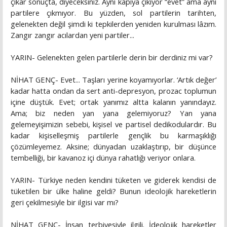
çıkar sonuçta, diyeceksiniz. Aynı kapıya çıkıyor “evet” ama aynı
partilere çıkmıyor. Bu yüzden, sol partilerin tarihten,
gelenekten değil şimdi ki tepkilerden yeniden kurulması lâzım.
Zangır zangır acılardan yeni partiler...
YARIN- Gelenekten gelen partilerle derin bir derdiniz mi var?
NİHAT GENÇ- Evet... Taşları yerine koyamıyorlar. ‘Artık değer’
kadar hatta ondan da sert anti-depresyon, prozac toplumun
içine düştük. Evet; ortak yanımız altta kalanın yanındayız.
Ama; biz neden yan yana gelemiyoruz? Yan yana
gelemeyişimizin sebebi, kişisel ve partisel dedikodulardır. Bu
kadar kişiselleşmiş partilerle gençlik bu karmaşıklığı
çözümleyemez. Aksine; dünyadan uzaklaştırıp, bir düşünce
tembelliği, bir kavanoz içi dünya rahatlığı veriyor onlara.
YARIN- Türkiye neden kendini tüketen ve giderek kendisi de
tüketilen bir ülke haline geldi? Bunun ideolojik hareketlerin
geri çekilmesiyle bir ilgisi var mı?
NİHAT GENÇ- İnsan terbiyesiyle ilgili. İdeolojik hareketler