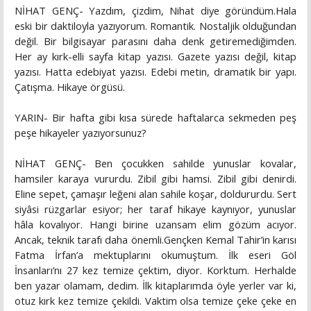
NİHAT GENÇ- Yazdım, çizdim, Nihat diye göründüm.Hala
eski bir daktiloyla yazıyorum. Romantik. Nostaljik olduğundan
değil. Bir bilgisayar parasını daha denk getiremediğimden.
Her ay kırk-elli sayfa kitap yazısı. Gazete yazısı değil, kitap
yazısı. Hatta edebiyat yazısı. Edebi metin, dramatik bir yapı.
Çatışma. Hikaye örgüsü.
YARIN- Bir hafta gibi kısa sürede haftalarca sekmeden peş
peşe hikayeler yazıyorsunuz?
NİHAT GENÇ- Ben çocukken sahilde yunuslar kovalar,
hamsiler karaya vururdu. Zibil gibi hamsi. Zibil gibi denirdi.
Eline sepet, çamaşır leğeni alan sahile koşar, doldururdu. Sert
siyâsi rüzgarlar esiyor; her taraf hikaye kaynıyor, yunuslar
hâla kovalıyor. Hangi birine uzansam elim gözüm acıyor.
Ancak, teknik tarafı daha önemli.Gençken Kemal Tahir’in karısı
Fatma İrfan’a mektuplarını okumuştum. İlk eseri Göl
İnsanları’nı 27 kez temize çektim, diyor. Korktum. Herhalde
ben yazar olamam, dedim. İlk kitaplarımda öyle yerler var ki,
otuz kırk kez temize çekildi. Vaktim olsa temize çeke çeke en