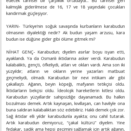
edecek tarihsel bir çarpıklık ortadaydı... Bu tarihsel geri
kalmışlık giderilmese de 16, 17 ve 18 yaşındaki çocukları
kandırmak güçleşiyor.
YARIN- Türkiye’nin soğuk savaşında kurbanların karabudun
olmasının diyalektiği nedir? Ak budun yaşam arzusu, kara
budun ise düğüne gider gibi ölüme gitmek mi?
NİHAT GENÇ- Karabudun; diyelim asırlar boyu isyan etti,
ayaklandı. Ya da Osmanlı iktidarına asker verdi. Karabudun
kalabalıktı, gençti, öfkeliydi, atları ve okları vardı. Ama son iki
yüzyıldır; atların ve okların yerine yazarları matbuat
geçmeliydi, olmadı. Karabudun bir nevi intikam alır gibi
çakallaştı. Ağanın, beyin köpeği, mafyanın tetikçisi oldu.
İktidarların bekçisi oldu. İdeolojik hareketlerin kitlesi oldu.
Karabudun yüzyıllardır sahipsizliğe dayanamadı. Bu halkın
bozulması demek. Artık kaynaşan, kıvıllaşan, can havliyle ona
buna saldıran kalabalıktan söz edebiliriz. Haklı demek çok zor.
Sağ iktidar elli yıldır karabudunla ayakta; onu cahil tutarak.
Artık karabudun demiyoruz, “çakal kültürü” diyelim. Yine
fedakar, sadık ama hepsi geçimini sağlamak için artık ağanın,