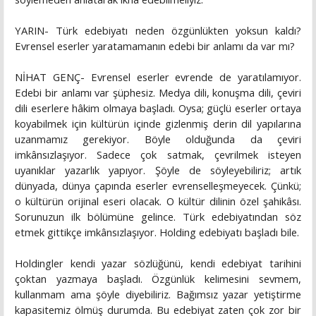
YARIN- Türk edebiyatı neden özgünlükten yoksun kaldı?
Evrensel eserler yaratamamanın edebi bir anlamı da var mı?
NİHAT GENÇ- Evrensel eserler evrende de yaratılamıyor.
Edebi bir anlamı var şüphesiz. Medya dili, konuşma dili, çeviri
dili eserlere hâkim olmaya başladı. Oysa; güçlü eserler ortaya
koyabilmek için kültürün içinde gizlenmiş derin dil yapılarına
uzanmamız gerekiyor. Böyle olduğunda da çeviri
imkânsızlaşıyor. Sadece çok satmak, çevrilmek isteyen
uyanıklar yazarlık yapıyor. Şöyle de söyleyebiliriz; artık
dünyada, dünya çapında eserler evrenselleşmeyecek. Çünkü;
o kültürün orijinal eseri olacak. O kültür dilinin özel şahikâsı.
Sorunuzun ilk bölümüne gelince. Türk edebiyatından söz
etmek gittikçe imkânsızlaşıyor. Holding edebiyatı başladı bile.
Holdingler kendi yazar sözlüğünü, kendi edebiyat tarihini
çoktan yazmaya başladı. Özgünlük kelimesini sevmem,
kullanmam ama şöyle diyebiliriz. Bağımsız yazar yetiştirme
kapasitemiz ölmüş durumda. Bu edebiyat zaten çok zor bir