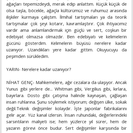
ağaçları tepemizdeydi, merak edip anlattım. Küçük küçük de
olsa taşla, böcekle, ağaçla kültürümüz ve ruhumuz arasında
ilişkiler kurmaya çalıştım. İlmihal tartışmaları ya da teorik
tartışmalar çok şeyi kotarır, kavramlaştırır. Çok ihtiyacımız
vardır ama anlamlandırmak için güçlü ve sert, coşkun bir
edebiyat olmazsa olmazdır. Ben edebiyatı ve kelimelerin
gücünü gösterdim. Kelimelerin büyüsü nerelere kadar
uzanıyor. Uzandıkları yere kadar gittim. Okuyucuyu da
peşimden sürükledim.
YARIN- Nerelere kadar uzanıyor?
NİHAT GENÇ- Mahkemelere, ağır cezalara da ulaşıyor. Ancak
Yunus gibi yerlere de... Whitman gibi, Vergilius gibi, kırlara,
bayırlara. Dosto gibi çatışma halinde kaynaşan, çağlaşan
insan ruhlarına. Şunu söylemek istiyorum; değişen ülke, sokak
değil.Teknik değişimler kolaydır. İşte Japonlar fabrikalarını
gelir açar. Yüz kanal izlersin. İnsan ruhundaki, değerlerindeki
sarsıntıların maliyeti ise; hem yüzlerce yıl sürer, hem de
yazarın görevi önce budur. Sert değişimler karşısında bir