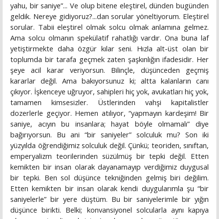
yahu, bir saniye”... Ve olup bitene eleştirel, dünden bugünden
geldik. Nereye gidiyoruz?...dan sorular yöneltiyorum. Eleştirel
sorular. Tabii eleştirel olmak solcu olmak anlamına gelmez.
Ama solcu olmanın spekülatif rahatlığı vardır. Ona buna laf
yetiştirmekte daha özgür kılar seni. Hızla alt-üst olan bir
toplumda bir tarafa geçmek zaten şaşkınlığın ifadesidir. Her
şeye acil karar veriyorsun. Bilinçle, düşünceden geçmiş
kararlar değil. Ama bakıyorsunuz ki; altta kalanların canı
çıkıyor. İşkenceye uğruyor, sahipleri hiç yok, avukatları hiç yok,
tamamen kimsesizler. Üstlerinden vahşi kapitalistler
dozerlerle geçiyor. Hemen atılıyor, “yapmayın kardeşim! Bir
saniye, acıyın bu insanlara; hayat böyle olmamalı” diye
bağırıyorsun. Bu ani “bir saniyeler” solculuk mu? Son iki
yüzyılda öğrendiğimiz solculuk değil. Çünkü; teoriden, sınıftan,
emperyalizm teorilerinden süzülmüş bir tepki değil. Etten
kemikten bir insan olarak dayanamayıp verdiğimiz duygusal
bir tepki. Ben sol düşünce tekniğinden gelmiş biri değilim.
Etten kemikten bir insan olarak kendi duygularımla şu “bir
saniyelerle” bir yere düştüm. Bu bir saniyelerimle bir yığın
düşünce birikti. Belki; konvansiyonel solcularla aynı kapıya