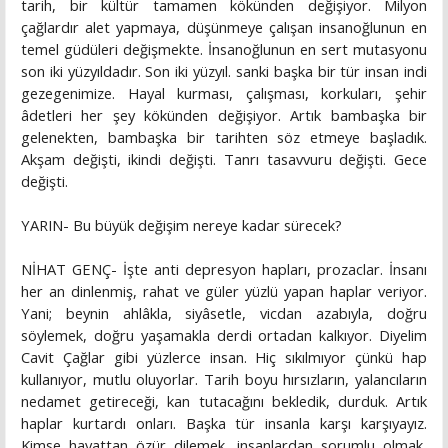
tarih, bir kültür tamamen kökünden değişiyor. Milyon
çağlardır alet yapmaya, düşünmeye çalışan insanoğlunun en
temel güdüleri değişmekte. İnsanoğlunun en sert mutasyonu
son iki yüzyıldadır. Son iki yüzyıl. sanki başka bir tür insan indi
gezegenimize. Hayal kurması, çalışması, korkuları, şehir
âdetleri her şey kökünden değişiyor. Artık bambaşka bir
gelenekten, bambaşka bir tarihten söz etmeye başladık.
Akşam değişti, ikindi değişti. Tanrı tasavvuru değişti. Gece
değişti.
YARIN- Bu büyük değişim nereye kadar sürecek?
NİHAT GENÇ- İşte anti depresyon hapları, prozaclar. İnsanı
her an dinlenmiş, rahat ve güler yüzlü yapan haplar veriyor.
Yani; beynin ahlâkla, siyâsetle, vicdan azabıyla, doğru
söylemek, doğru yaşamakla derdi ortadan kalkıyor. Diyelim
Cavit Çağlar gibi yüzlerce insan. Hiç sıkılmıyor çünkü hap
kullanıyor, mutlu oluyorlar. Tarih boyu hırsızların, yalancıların
nedamet getireceği, kan tutacağını bekledik, durduk. Artık
haplar kurtardı onları. Başka tür insanla karşı karşıyayız.
Kimse hayattan özür dilemek, insanlardan sorumlu olmak,