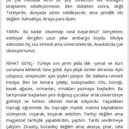
kitaplarımı sebilleştirmesin. Ben öldükten sonra, değil
Türkiye’de, dünyada zaten sebilleşecek, ama şimdilik ölü
değilim. Kahvaltıya, kiraya para lâzım.
YARIN- Bu kadar okunmayı nasıl başardınız? Gerçekten;
edebiyat dergileri uzun yıllar ambargo koydu. Medya
adınızdan hiç söz etmedi ama üniversitelerde, Anadolu’da çok
okunuyorsunuz.
NİHAT GENÇ- Türkiye son yirmi yılda lâik –şeriat ve Kürt
sorununa kilitlendi. Gına geldi. Aynı yılışık isimler ekranda. Aynı
üslupsuz, seviyesizler aynı şeyleri yazıyor. Bir dallama cenneti
medya. Ben bir kenara çekilip, bulaşmadım. Otu, böceği,
kavak ağacını, ormanları, ırmakları yazmaya başladım. Bu
tartışmalar başlarken yeni doğmuş çocuklar artık üniversiteye
gelmişti ve herkes ülkesini merak ediyordu. Yaşadıkları
toprağı öğrenmek. Bu toprağın maddi, manevi kaynaklarını
süsleyerek; coşarak, koşarak anlattım. Tarihçi değilim ama
maganizel tarihçilik yapabilirdim, yaptım. Tarihi sevdirmeye
çalıştım. Ziraatçı, botanikçi değilim ama; akasya, çınar, selvi