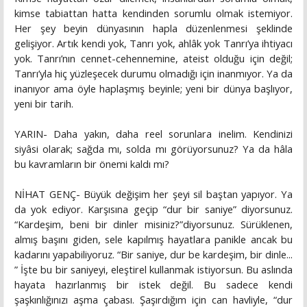
kimse tabiattan hatta kendinden sorumlu olmak istemiyor.
Her şey beyin dünyasının hapla düzenlenmesi şeklinde
gelişiyor. Artık kendi yok, Tanrı yok, ahlâk yok Tanrı’ya ihtiyacı
yok. Tanrı’nın cennet-cehennemine, ateist olduğu için değil;
Tanrı’yla hiç yüzleşecek durumu olmadığı için inanmıyor. Ya da
inanıyor ama öyle haplaşmış beyinle; yeni bir dünya başlıyor,
yeni bir tarih.
YARIN- Daha yakın, daha reel sorunlara inelim. Kendinizi
siyâsi olarak; sağda mı, solda mı görüyorsunuz? Ya da hâla
bu kavramların bir önemi kaldı mı?
NİHAT GENÇ- Büyük değişim her şeyi sil baştan yapıyor. Ya
da yok ediyor. Karşısına geçip “dur bir saniye” diyorsunuz.
“Kardeşim, beni bir dinler misiniz?”diyorsunuz. Sürüklenen,
almış başını giden, sele kapılmış hayatlara panikle ancak bu
kadarını yapabiliyoruz. “Bir saniye, dur be kardeşim, bir dinle...
” İşte bu bir saniyeyi, eleştirel kullanmak istiyorsun. Bu aslında
hayata hazırlanmış bir istek değil. Bu sadece kendi
şaşkınlığınızı aşma çabası. Şaşırdığım için can havliyle, “dur