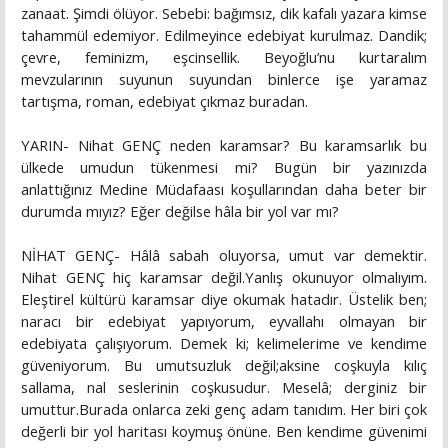
zanaat. Şimdi ölüyor. Sebebi: bağımsız, dik kafalı yazara kimse
tahammül edemiyor. Edilmeyince edebiyat kurulmaz. Dandik;
çevre, feminizm, eşcinsellik. Beyoğlu’nu kurtaralım
mevzularının suyunun suyundan binlerce işe yaramaz
tartışma, roman, edebiyat çıkmaz buradan.
YARIN- Nihat GENÇ neden karamsar? Bu karamsarlık bu
ülkede umudun tükenmesi mi? Bugün bir yazınızda
anlattığınız Medine Müdafaası koşullarından daha beter bir
durumda mıyız? Eğer değilse hâla bir yol var mı?
NİHAT GENÇ- Hâlâ sabah oluyorsa, umut var demektir.
Nihat GENÇ hiç karamsar değil.Yanlış okunuyor olmalıyım.
Eleştirel kültürü karamsar diye okumak hatadır. Üstelik ben;
naracı bir edebiyat yapıyorum, eyvallahı olmayan bir
edebiyata çalışıyorum. Demek ki; kelimelerime ve kendime
güveniyorum. Bu umutsuzluk değil;aksine coşkuyla kılıç
sallama, nal seslerinin coşkusudur. Meselâ; derginiz bir
umuttur.Burada onlarca zeki genç adam tanıdım. Her biri çok
değerli bir yol haritası koymuş önüne. Ben kendime güvenimi