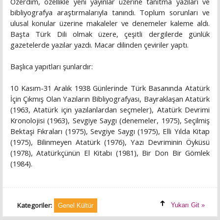
Özerdim, özellikle yeni yayınlar üzerine tanıtma yazıları ve
bibliyografya araştırmalarıyla tanındı. Toplum sorunları ve
ulusal konular üzerine makaleler ve denemeler kaleme aldı.
Başta Türk Dili olmak üzere, çeşitli dergilerde günlük
gazetelerde yazılar yazdı. Macar dilinden çeviriler yaptı.
Başlıca yapıtları şunlardır:
10 Kasım-31 Aralık 1938 Günlerinde Türk Basanında Atatürk
İçin Çıkmış Olan Yazıların Bibliyografyası, Bayraklaşan Atatürk
(1963, Atatürk için yazılanlardan seçmeler), Atatürk Devrimi
Kronolojisi (1963), Sevgiye Saygı (denemeler, 1975), Seçilmiş
Bektaşi Fıkraları (1975), Sevgiye Saygı (1975), Elli Yılda Kitap
(1975), Bilinmeyen Atatürk (1976), Yazı Devriminin Öyküsü
(1978), Atatürkçünün El Kitabı (1981), Bir Don Bir Gömlek
(1984).
Kategoriler:
Yukarı Git »
Genel Kültür