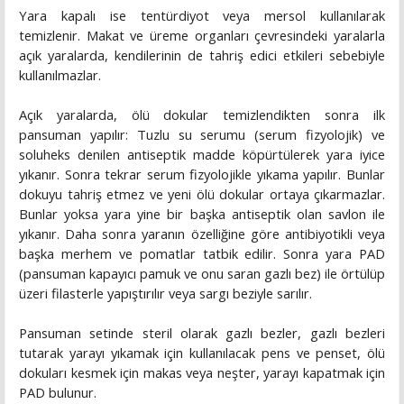
Yara kapalı ise tentürdiyot veya mersol kullanılarak
temizlenir. Makat ve üreme organları çevresindeki yaralarla
açık yaralarda, kendilerinin de tahriş edici etkileri sebebiyle
kullanılmazlar.
Açık yaralarda, ölü dokular temizlendikten sonra ilk
pansuman yapılır: Tuzlu su serumu (serum fizyolojik) ve
soluheks denilen antiseptik madde köpürtülerek yara iyice
yıkanır. Sonra tekrar serum fizyolojikle yıkama yapılır. Bunlar
dokuyu tahriş etmez ve yeni ölü dokular ortaya çıkarmazlar.
Bunlar yoksa yara yine bir başka antiseptik olan savlon ile
yıkanır. Daha sonra yaranın özelliğine göre antibiyotikli veya
başka merhem ve pomatlar tatbik edilir. Sonra yara PAD
(pansuman kapayıcı pamuk ve onu saran gazlı bez) ile örtülüp
üzeri filasterle yapıştırılır veya sargı beziyle sarılır.
Pansuman setinde steril olarak gazlı bezler, gazlı bezleri
tutarak yarayı yıkamak için kullanılacak pens ve penset, ölü
dokuları kesmek için makas veya neşter, yarayı kapatmak için
PAD bulunur.