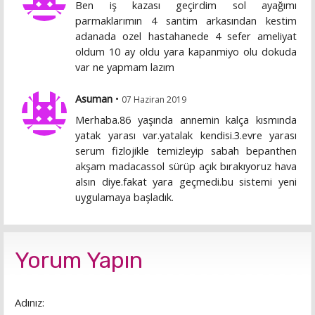
Ben iş kazası geçirdim sol ayağımı
parmaklarımın 4 santim arkasından kestim
adanada ozel hastahanede 4 sefer ameliyat
oldum 10 ay oldu yara kapanmiyo olu dokuda
var ne yapmam lazım
Asuman
•
07 Haziran 2019
Merhaba.86 yaşında annemin kalça kısmında
yatak yarası var.yatalak kendisi.3.evre yarası
serum fizlojikle temizleyip sabah bepanthen
akşam madacassol sürüp açık bırakıyoruz hava
alsın diye.fakat yara geçmedi.bu sistemi yeni
uygulamaya başladık.
Yorum Yapın
Adınız: