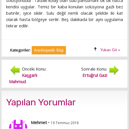
solüsyonudur. Tatbiki kolay olan sulu pansumanı sık sık hasta
kendisi uygular. Temiz bir kaba konulan solüsyona gazlı bez
batırılır, iyice sıkılır. Sulu değil nemli olacak şekilde iki kat
olarak hasta bölgeye serilir. Beş dakikada bir aynı uygulama
tekrar edilir.
Kategoriler:
Yukarı Git »
Ansiklopedik Bilgi
Önceki Konu:
Sonraki Konu:
Kaşgarlı
Ertuğrul Gazi
Mahmud
Yapılan Yorumlar
Mehmet
•
19 Temmuz 2018