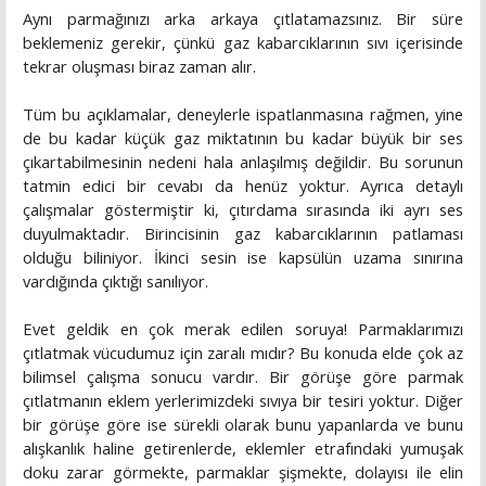
Aynı parmağınızı arka arkaya çıtlatamazsınız. Bir süre
beklemeniz gerekir, çünkü gaz kabarcıklarının sıvı içerisinde
tekrar oluşması biraz zaman alır.
Tüm bu açıklamalar, deneylerle ispatlanmasına rağmen, yine
de bu kadar küçük gaz miktatının bu kadar büyük bir ses
çıkartabilmesinin nedeni hala anlaşılmış değildir. Bu sorunun
tatmin edici bir cevabı da henüz yoktur. Ayrıca detaylı
çalışmalar göstermiştir ki, çıtırdama sırasında iki ayrı ses
duyulmaktadır. Birincisinin gaz kabarcıklarının patlaması
olduğu biliniyor. İkinci sesin ise kapsülün uzama sınırına
vardığında çıktığı sanılıyor.
Evet geldik en çok merak edilen soruya! Parmaklarımızı
çıtlatmak vücudumuz için zaralı mıdır? Bu konuda elde çok az
bilimsel çalışma sonucu vardır. Bir görüşe göre parmak
çıtlatmanın eklem yerlerimizdeki sıvıya bir tesiri yoktur. Diğer
bir görüşe göre ise sürekli olarak bunu yapanlarda ve bunu
alışkanlık haline getirenlerde, eklemler etrafındaki yumuşak
doku zarar görmekte, parmaklar şişmekte, dolayısı ile elin