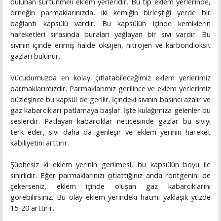
bulunan sürtünmeli eklem yerleridir. Bu tip eklem yerlerinde,
örneğin parmaklarınızda, iki kemiğin birleştiği yerde bir
bağlantı kapsülü vardır. Bu kapsülün içinde kemiklerin
hareketleri sırasında buraları yağlayan bir sıvı vardır. Bu
sıvının içinde erimiş halde oksijen, nitrojen ve karbondioksit
gazları bulunur.
Vücudumuzda en kolay çıtlatabileceğimiz eklem yerlerimiz
parmaklarımızdır. Parmaklarımız gerilince ve eklem yerlerimiz
düzleşince bu kapsül de gerilir. İçindeki sıvının basıncı azalır ve
gaz kabarcıkları patlamaya başlar. İşte kulağımıza gelenler bu
seslerdir. Patlayan kabarcıklar neticesinde gazlar bu sıvıyı
terk eder, sıvı daha da genleşir ve eklem yerinin hareket
kabiliyetini arttırır.
Şüphesiz ki eklem yerinin gerilmesi, bu kapsülün boyu ile
sınırlıdır. Eğer parmaklarınızı çıtlattığınız anda röntgenini de
çekerseniz, eklem içinde oluşan gaz kabarcıklarını
görebilirsiniz. Bu olay eklem yerindeki hacmi yaklaşık yüzde
15-20 arttırır.