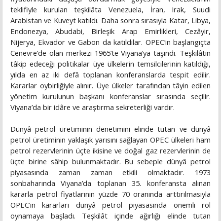
teklifiyle kurulan teşkilâta Venezuela, İran, Irak, Suudi
Arabistan ve Kuveyt katıldı. Daha sonra sırasıyla Katar, Libya,
Endonezya, Abudabi, Birleşik Arap Emirlikleri, Cezâyir,
Nijerya, Ekvador ve Gabon da katıldılar. OPEC’in başlangıçta
Cenevre’de olan merkezi 1965’te Viyana’ya taşındı. Teşkilâtın
tâkip edeceği politikalar üye ülkelerin temsilcilerinin katıldığı,
yılda en az iki defâ toplanan konferanslarda tespit edilir.
Kararlar oybirliğiyle alınır. Üye ülkeler tarafından tâyin edilen
yönetim kurulunun başkanı konferanslar sırasında seçilir.
Viyana’da bir idâre ve araştırma sekreterliği vardır.
Dünyâ petrol üretiminin denetimini elinde tutan ve dünyâ
petrol üretiminin yaklaşık yarısını sağlayan OPEC ülkeleri ham
petrol rezervlerinin üçte ikisine ve doğal gaz rezervlerinin de
üçte birine sâhip bulunmaktadır. Bu sebeple dünyâ petrol
piyasasında zaman zaman etkili olmaktadır. 1973
sonbaharında Viyana’da toplanan 35. konferansta alınan
kararla petrol fiyatlarının yüzde 70 oranında arttırılmasıyla
OPEC’in kararları dünyâ petrol piyasasında önemli rol
oynamaya başladı. Teşkilât içinde ağırlığı elinde tutan