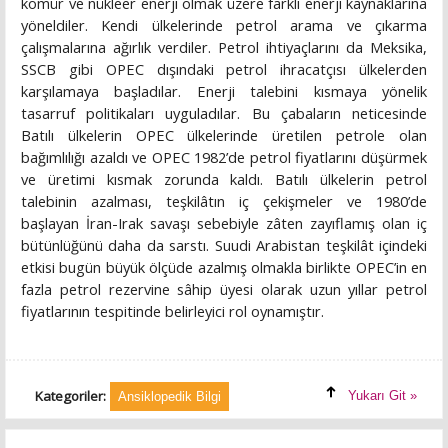
kömür ve nükleer enerji olmak üzere farklı enerji kaynaklarına
yöneldiler. Kendi ülkelerinde petrol arama ve çıkarma
çalışmalarına ağırlık verdiler. Petrol ihtiyaçlarını da Meksika,
SSCB gibi OPEC dışındaki petrol ihracatçısı ülkelerden
karşılamaya başladılar. Enerji talebini kısmaya yönelik
tasarruf politikaları uyguladılar. Bu çabaların neticesinde
Batılı ülkelerin OPEC ülkelerinde üretilen petrole olan
bağımlılığı azaldı ve OPEC 1982’de petrol fiyatlarını düşürmek
ve üretimi kısmak zorunda kaldı. Batılı ülkelerin petrol
talebinin azalması, teşkilâtın iç çekişmeler ve 1980’de
başlayan İran-Irak savaşı sebebiyle zâten zayıflamış olan iç
bütünlüğünü daha da sarstı. Suudi Arabistan teşkilât içindeki
etkisi bugün büyük ölçüde azalmış olmakla birlikte OPEC’in en
fazla petrol rezervine sâhip üyesi olarak uzun yıllar petrol
fiyatlarının tespitinde belirleyici rol oynamıştır.
Kategoriler:
Yukarı Git »
Ansiklopedik Bilgi