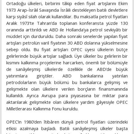
Ortadoğu ülkeleri, birbirini tâkip eden fiyat artışlarını Ekim
1973 Arap-İsrâil Savaşında İsrâili destekleyen batılı devletlere
karşı siyâsî silah olarak kullandılar. Bu maksatla petrol fiyatları
Aralık 1973’te Tahran’da toplanan konferansta yüzde 130
oranında arttırıldı ve ABD ile Hollanda’ya petrol sevkiyâtı bir
müddet için durduruldu. Daha sonraki senelerde yapılan fiyat
artışları petrolün varil fiyatının 30 ABD dolarına yükselmesine
sebep oldu. Bu fiyat artışları OPEC üyesi ülkelerin bütçe
gelirlerinde büyük artışlar sağladı. Üye ülkeler bu gelirlerin bir
kısmını kalkınma projelerine harcarken, önemli bir bölümüyle
de sanâyileşmiş ülkelerde özellikle de ABD’de büyük
yatırımlara giriştiler. ABD bankalarına yatırılan
petrodolarların büyük bölümü bu bankalarca gelişmiş ve
gelişmekte olan ülkelere verilen borçların finansmanında
kullanıldı. Ayrıca Avrupa para piyasasına bir miktar para
aktarılarak gelişmekte olan ülkelere yardım gâyesiyle OPEC
Milletlerarası Kalkınma Fonu kuruldu.
OPEC’in 1980’den îtibâren dünyâ petrol fiyatları üzerindeki
etkisi azalmaya başladı. Batılı sanâyileşmiş ülkeler başta