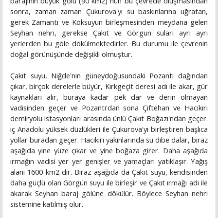
barajının büyük gölü (90 km2) nün bu çevrede oluşmasından
sonra, zaman zaman Çukurova'yı su baskınlarına uğratan,
gerek Zamantı ve Köksuyun birleşmesinden meydana gelen
Seyhan nehri, gerekse Çakıt ve Görgün suları ayrı ayrı
yerlerden bu göle dökülmektedirler. Bu durumu ile çevrenin
doğal görünüşünde değişikli olmuştur.
Çakıt suyu, Niğde'nin güneydoğusundaki Pozantı dağından
çıkar, birçok derelerle büyür, Kırkgeçit deresi adı ile akar, gür
kaynakları alır, buraya kadar pek dar ve derin olmayan
vadisinden geçer ve Pozantı'dan sona Çiftehan ve Hacıkırı
demiryolu istasyonları arasında ünlü Çakıt Boğazı'ndan geçer.
iç Anadolu yüksek düzlükleri ile Çukurova'yı birleştiren başlıca
yollar buradan geçer. Hacıkırı yakınlarında su dibe dalar, biraz
aşağıda yine yüze çıkar ve yine boğaza girer. Daha aşağıda
ırmağın vadisi yer yer genişler ve yamaçları yatıklaşır. Yağış
alanı 1600 km2 dir. Biraz aşağıda da Çakıt suyu, kendisinden
daha güçlü olan Görgün suyu ile birleşir ve Çakıt ırmağı adı ile
akarak Seyhan baraj gölüne dökülür. Böylece Seyhan nehri
sistemine katılmış olur.