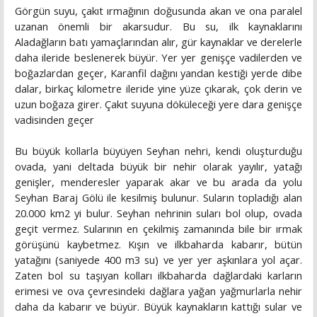
Görgün suyu, çakıt ırmağının doğusunda akan ve ona paralel
uzanan önemli bir akarsudur. Bu su, ilk kaynaklarını
Aladağların batı yamaçlarından alır, gür kaynaklar ve derelerle
daha ileride beslenerek büyür. Yer yer genişçe vadilerden ve
boğazlardan geçer, Karanfil dağını yandan kestiği yerde dibe
dalar, birkaç kilometre ileride yine yüze çıkarak, çok derin ve
uzun boğaza girer. Çakıt suyuna döküleceği yere dara genişçe
vadisinden geçer
Bu büyük kollarla büyüyen Seyhan nehri, kendi oluşturduğu
ovada, yani deltada büyük bir nehir olarak yayılır, yatağı
genişler, menderesler yaparak akar ve bu arada da yolu
Seyhan Baraj Gölü ile kesilmiş bulunur. Suların topladığı alan
20.000 km2 yi bulur. Seyhan nehrinin suları bol olup, ovada
geçit vermez. Sularının en çekilmiş zamanında bile bir ırmak
görüşünü kaybetmez. Kışın ve ilkbaharda kabarır, bütün
yatağını (saniyede 400 m3 su) ve yer yer aşkınlara yol açar.
Zaten bol su taşıyan kolları ilkbaharda dağlardaki karların
erimesi ve ova çevresindeki dağlara yağan yağmurlarla nehir
daha da kabarır ve büyür. Büyük kaynakların kattığı sular ve