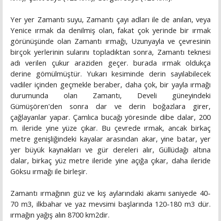
Yer yer Zamantı suyu, Zamantı çayı adları ile de anılan, veya
Yenice ırmak da denilmiş olan, fakat çok yerinde bir ırmak
görünüşünde olan Zamantı ırmağı, Uzunyayla ve çevresinin
birçok yerlerinin sularını topladıktan sonra, Zamantı teknesi
adı verilen çukur araziden geçer. burada ırmak oldukça
derine gömülmüştür. Yukarı kesiminde derin sayılabilecek
vadiler içinden geçmekle beraber, daha çok, bir yayla ırmağı
durumunda olan Zamantı, Develi güneyindeki
Gümüşören'den sonra dar ve derin boğazlara girer,
çağlayanlar yapar. Çamlıca bucağı yöresinde dibe dalar, 200
m. ileride yine yüze çıkar. Bu çevrede ırmak, ancak birkaç
metre genişliğindeki kayalar arasından akar, yine batar, yer
yer büyük kaynakları ve gür dereleri alır, Güllüdağı altına
dalar, birkaç yüz metre ileride yine açığa çıkar, daha ileride
Göksu ırmağı ile birleşir.
Zamantı ırmağının güz ve kış aylarındaki akamı saniyede 40-
70 m3, ilkbahar ve yaz mevsimi başlarında 120-180 m3 dür.
ırmağın yağış alın 8700 km2dir.