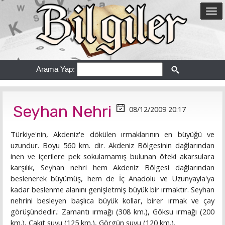
Arama Yap:
Seyhan Nehri
08/12/2009 20:17
Türkiye'nin, Akdeniz'e dökülen ırmaklarının en büyüğü ve
uzundur. Boyu 560 km. dir. Akdeniz Bölgesinin dağlarından
inen ve içerilere pek sokulamamış bulunan öteki akarsulara
karşılık, Seyhan nehri hem Akdeniz Bölgesi dağlarından
beslenerek büyümüş, hem de İç Anadolu ve Uzunyayla'ya
kadar beslenme alanını genişletmiş büyük bir ırmaktır. Seyhan
nehrini besleyen başlıca büyük kollar, birer ırmak ve çay
görüşündedir.: Zamantı ırmağı (308 km.), Göksu ırmağı (200
km.), Çakıt suyu (125 km.), Görgün suyu (120 km.).