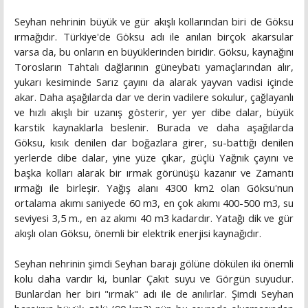
Seyhan nehrinin büyük ve gür akışlı kollarından biri de Göksu
ırmağıdır. Türkiye'de Göksu adı ile anılan birçok akarsular
varsa da, bu onların en büyüklerinden biridir. Göksu, kaynağını
Torosların Tahtalı dağlarının güneybatı yamaçlarından alır,
yukarı kesiminde Sarız çayını da alarak yayvan vadisi içinde
akar. Daha aşağılarda dar ve derin vadilere sokulur, çağlayanlı
ve hızlı akışlı bir uzanış gösterir, yer yer dibe dalar, büyük
karstik kaynaklarla beslenir. Burada ve daha aşağılarda
Göksu, kısık denilen dar boğazlara girer, su-battığı denilen
yerlerde dibe dalar, yine yüze çıkar, güçlü Yağnık çayını ve
başka kolları alarak bir ırmak görünüşü kazanır ve Zamantı
ırmağı ile birleşir. Yağış alanı 4300 km2 olan Göksu'nun
ortalama akımı saniyede 60 m3, en çok akımı 400-500 m3, su
seviyesi 3,5 m., en az akımı 40 m3 kadardır. Yatağı dik ve gür
akışlı olan Göksu, önemli bir elektrik enerjisi kaynağıdır.
Seyhan nehrinin şimdi Seyhan barajı gölüne dökülen iki önemli
kolu daha vardır ki, bunlar Çakıt suyu ve Görgün suyudur.
Bunlardan her biri "ırmak" adı ile de anılırlar. Şimdi Seyhan