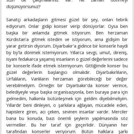
düşünüyorsunuz?
Sanatçı arkadaşların gitmesi güzel bir şey, onları tebrik
ediyorum. Onlar gidip konser verip dönüyorlar. Oysa ben
başka bir anlamda gitmek istiyorum. Ben herzaman
Kürdistan'a gitmek istedim ve istiyorum, ama gidişim bir
yarar getirsin diyorum. Diyarbakır'a gidince bir konserle haydi
by by'la dönmek istemiyorum. Yıllarca sevgi, umut, direniş,
isyani fedakarca yaşamış insanların o güzel değerlerini sadece
bir konserle ifade etmek istemiyorum. Gittiğimde konser bu
güzel değerlerin başlangıcı olmalıdır. Diyarbakırlıların,
Urfalıların, Vanlıların herzaman görebileceği bir değer
verebilmeliyim. Örneğin bir Diyarbakır'da konser verince,
belediyeyle veya başka organisazyonla, ben buraya para için
gelmedim, halkımla bütünleşmek için geldim diyebilmeliyim.
Yıllardır beni dinleyen, o şarkılara ağlayan, mücadele eden,
hapislere giren, acı çeken, sevinen insanlar vardır. Merciler
bana bu konuda, bazı önemli şeylerin yapılmasında söz
vermeliler. Bu her taraf için geçerlidir. Dünyanın her
tarafından konserler veriyorum. Bütün halklara şarkı