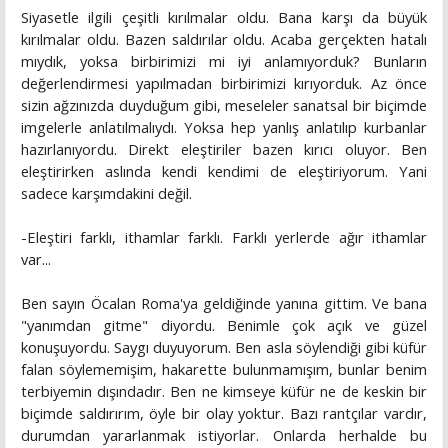
Siyasetle ilgili çeşitli kırılmalar oldu. Bana karşı da büyük
kırılmalar oldu. Bazen saldırılar oldu. Acaba gerçekten hatalı
mıydık, yoksa birbirimizi mi iyi anlamıyorduk? Bunların
değerlendirmesi yapılmadan birbirimizi kırıyorduk. Az önce
sizin ağzınızda duyduğum gibi, meseleler sanatsal bir biçimde
imgelerle anlatılmalıydı. Yoksa hep yanlış anlatılıp kurbanlar
hazırlanıyordu. Direkt eleştiriler bazen kırıcı oluyor. Ben
eleştirirken aslında kendi kendimi de eleştiriyorum. Yani
sadece karşımdakini değil.
-Eleştiri farklı, ithamlar farklı. Farklı yerlerde ağır ithamlar
var...
Ben sayın Öcalan Roma'ya geldiğinde yanına gittim. Ve bana
"yanımdan gitme" diyordu. Benimle çok açık ve güzel
konuşuyordu. Saygı duyuyorum. Ben asla söylendiği gibi küfür
falan söylememişim, hakarette bulunmamışım, bunlar benim
terbiyemin dışındadır. Ben ne kimseye küfür ne de keskin bir
biçimde saldırırım, öyle bir olay yoktur. Bazı rantçılar vardır,
durumdan yararlanmak istiyorlar. Onlarda herhalde bu