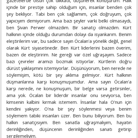
gazetelerde olsun çok dikkatli, düşünerek konuşurum. Halk
içinde bir prestije sahip olduğum için, insanlar benden çok
şey bekliyor. Tabi ben çok sağlamım, çok doğruyum, çok
yapıcıyım demiyorum. Ama bazı şeyler varki belki olmasaydı,
ben Şivan Perwer olmazdım. Bir sanatçı olmazdım. Kürt
halkının içinde olduğu durumdan dolayı da isyankarım. Benim
eleştirilerim var, bu sadece sayın Öcalan'a yönelik değil, genel
olarak Kürt siyasetinedir. Ben Kürt liderlerini bazen överim,
bazen de eleştiririm. Ne gereği var özel uğraşayım. Sadece
bazı çevreler aramızı bozmak istiyorlar. Kürtlerin doğru
dürüst yaklaşımını istemiyorlar. Düşünüyorum, ben nerede ne
söylemişim, kötü bir şey aklıma gelmiyor. Kürt halkının
düşmanlarına karşı konuşmuşumdur. Ama sayın Öcalan'a
karşı nerede, ne konuşmuşum, bir belge varsa getirsinler,
ama yok. Öcalan bir liderdir insanlar onu seviyorsa, ben
kimsenin kalbini kırmak istemem. İnsanlar hala O'nun için
kendini yakıyor. O'na bir şey söylenmesi veya benim
söylemem tabiki insanları üzer. Ben bunu biliyorum. Ben bu
halkın sanatçısıyım. Ben sanatla uğraşmalıyım, hayatın
derinliğinden, düşüncenin derinliğinden sanatı getirip
sergilemeliyim.