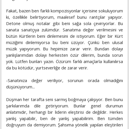
Fakat, bazen ben farklı kompozisyonlar içerisine sokuluyorum
ki, özellikle belirtiyorum, maalesef bunu rantçılar yapıyor.
Detone olmuş notalar gibi beni sağa sola çeviriyorlar. Bu
sanata sanatçıya zulümdür. Sanatıma değer verilmesini ve
bütün Kürtlerin beni dinlemesini de istiyorum. Eğer bir Kürt
müziğimi dinlemiyorsa bu beni üzüyor. Çünkü ben ulusal
müzik yapıyorum. Bu hepimize zarar verir. Bundan dolayı
yanlışlarımdan dolayı herkesten özür dilerim, bunda sorun
yok. Lütfen bunları yazın. Özürüm farklı amaçlarla kullanılırsa
da bu kötüdür, yurtseverliğe de zarar verir.
-Sanatınıza değer veriliyor, sorunun orada olmadığını
düşünüyorum...
Düşman her tarafta seni sarmış boğmaya çalışıyor. Ben bunu
şarkılarımda dile getiriyorum. Bunlar genel durumun
anlatımıdır, herhangi bir liderin eleştirisi de değildir. Herkes
yanlış yapabilir, ben de yanlış yapabilirim. Ben tümden
doğruyum da demiyorum. Şahsıma yönelik yapılan eleştirileri