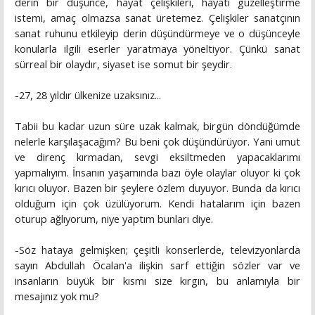
derin bir düşünce, hayat çelişkileri, hayatı güzelleştirme
istemi, amaç olmazsa sanat üretemez. Çelişkiler sanatçının
sanat ruhunu etkileyip derin düşündürmeye ve o düşünceyle
konularla ilgili eserler yaratmaya yöneltiyor. Çünkü sanat
sürreal bir olaydır, siyaset ise somut bir şeydir.
-27, 28 yıldır ülkenize uzaksınız...
Tabii bu kadar uzun süre uzak kalmak, birgün döndüğümde
nelerle karşılaşacağım? Bu beni çok düşündürüyor. Yani umut
ve direnç kırmadan, sevgi eksiltmeden yapacaklarımı
yapmalıyım. İnsanın yaşamında bazı öyle olaylar oluyor ki çok
kırıcı oluyor. Bazen bir şeylere özlem duyuyor. Bunda da kırıcı
olduğum için çok üzülüyorum. Kendi hatalarım için bazen
oturup ağlıyorum, niye yaptım bunları diye.
-Söz hataya gelmişken; çeşitli konserlerde, televizyonlarda
sayın Abdullah Öcalan'a ilişkin sarf ettiğin sözler var ve
insanların büyük bir kısmı size kırgın, bu anlamıyla bir
mesajınız yok mu?