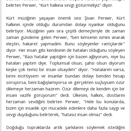
belirten Perwer, "Kürt halkına sevgi götürmeliyiz" diyor.
Kürt müziğinin yaşayan önemli sesi Şivan Perwer, Kürt
halkının içinde olduğu durumdan dolayı isyankar olduğunu
belirtiyor. Müziğinin yanı sıra çeşitli demeçleriyle de zaman
zaman gündeme gelen Perwer, "ben kimsenin ismini anarak
eleştiri, hakaret yapmadım. Bunu söyleyenler rantçılardır"
diyor. Her insan gibi kendisinin de hataları olduğunu söyleyen
Perwer, "Bazı hatalar yaptığım için bazen ağlıyorum, niye bu
hataları yaptım diye. Toplumsal olsun, şahsi olsun diyorum
keşke çok temiz bir insan olsaydım" diyor. "Hatalarım varsa,
birini incittiysem ve insanlar bundan dolayı benden hesap
soruyorsa, beni bağışlamıyorsa ve gerçekten suçluysam özür
dilemeye herzaman hazırım. Özür dilemeyi de kendim için bir
insani vazife görüyorum" dedi. Ülkesini, halkını, dostlarını
herzaman sevdiğini belirten Perwer, "Hele bu konularda,
bizim için insanlık için mücadele edenlere daha fazla saygı ve
sevgi duyduğunu belirterek, "hatasız insan olmaz" dedi.
Doğduğu topraklarda artık şarkılarını söylemek istediğini