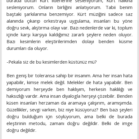
burada bütün Kürt liderlerine sesleniyorum, Kürt halkına
sesleniyorum. Onların birliğini anlatıyorum. Tabii benim
baştaki şarkılarıma benzemiyor. Kürt müziğini sadece saz
alanında çıkarıp orkestraya uygulama, insanları bu yöne
doğru sevk, alıştırma olayı var. Bazı nedenlerde var ki, toplum
içinde karşı karşıya kaldığımız zararlı şeylere neden oluyor.
Bazı kesimlerin eleştirilerimden dolayı benden küsme
durumları da oluyor.
-Pekala siz de bu kesimlerden küstünüz mü?
Ben geniş bir toleransa sahip bir insanım. Ama her insan hata
yapabilir, kimse melek değil. Melekler de hata yapabilir. Ben
demiyorum herşeyde ben haklıyım, herkesin haklılığı ve
haksızlığı vardır. Ama insan diyalogla herşeyi çözebilir. Benden
küsen insanları herzaman da aramaya çalışırım, aramışımda.
Güzellikler, sevgi varken, biz niye küsüyoruz? Ben bazı şeyleri
doğru bulduğum için söylüyorum, ama belki de burada
eleştirinin metodu, zamanı doğru değildir. Belki de imge
doğru değildir.