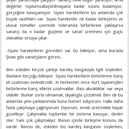
değerler toplumsallaştırılmayana kadar özünü bulamıyor,
gerçeğine kavuşamıyor. Siyasi hareketlerin bu anlamda çok
büyük vazifeleri var. Siyasi hareketler ne kadar birleştirici ve
ulusal temeller üzerinde toleransla birbirlerine yaklaşırsa
sanatçı da o kadar güçlenir ve sanat üretmesi için güçlü
olanaklar ortaya çıkar.
-Siyasi hareketlerin görevleri var bu biliniyor, ama burada
Şivan gibi sanatçıların görevi...
Ben eskiden birçok şarkıyı kardeş kavgasıyla ilgili söyledim.
Bunların birçoğu biliniyor. Siyasi hareketlerin birbirlerine barış
eli uzatması sevindircidir. Ki herkesten önce Kürt siyasetçileri
birbirlerine barış ellerini uzatmalılar. Bazı aksaklıklar var veya
olabilir. Bunlar zorla olmamalı, diyalogla çözülmeli. Ben de bu
anlamda yeni şarkılarımda buna hizmet ediyorum. Halkı daha
fazla çalışmaya çağırıyorum. Diyorum, emek üretmekle hayat
güzelleşir. Çalışmakla toplumlar bir sisteme kavuşur, devlet
olur. Yani çok çalışmalıyız. Bunun içinde birleşme konusu da
vardır. İkincisi de, eskiden biz kardeş kavgasını söylerken,