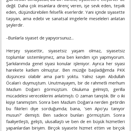
değil. Daha çok insanlara direnç veren, işe sevk eden, teşvik
eden, düşündürebilen felsefik eserlerdir. Yani içinde siyasette
taşıyan, ama edebi ve sanatsal imgelerle meseleleri anlatan
şeylerdir.
-Bunlarla siyaset de yapıyorsunuz...
Herşey siyasettir, siyasetsiz yaşam olmaz, siyasetsiz
toplumlar sistemleşmez, ama ben kendim için yapmıyorum.
Şarkılarımda genel siyasi konular işleniyor. Ayrıca her siyasi
harekete katkım olmuştur. Ben müziğe başladığımda PKK
düşüncesi olabilir ama parti yoktu. Yalnız sayın Abdullah
Öcalan'ı duymuştum. Unutmayayım, bir de rahmetli merhum
Mazlum Doğan'ı görmüştüm. Okuluma gelmişti, gerilla
mücadelesi vereceklerini anlatmıştı. O zaman tanıştık. Bir o iki
kişiyi tanımıştım. Sonra ben Mazlum Doğan'a nerden getirdin
bu fikirleri diye sorduğumda; bana, 'sen Apo'yu tanıyor
musun?' demişti. Ben sadece bunları görmüştüm. Sonra
faaliyetleşti, gelişti, ulusallaştı ve ben de en büyük hizmetleri
yapanlardan biriyim. Birçok siyasete hizmet ettim ve birçok