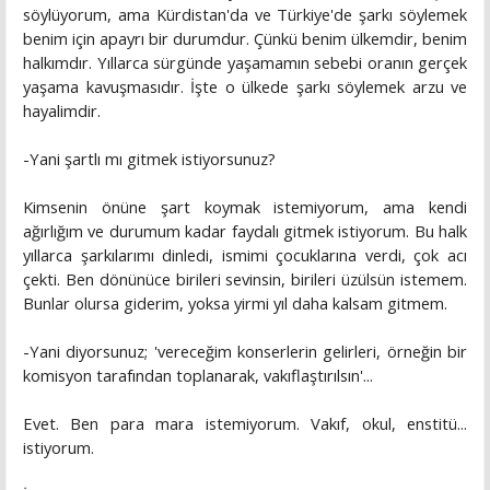
söylüyorum, ama Kürdistan'da ve Türkiye'de şarkı söylemek
benim için apayrı bir durumdur. Çünkü benim ülkemdir, benim
halkımdır. Yıllarca sürgünde yaşamamın sebebi oranın gerçek
yaşama kavuşmasıdır. İşte o ülkede şarkı söylemek arzu ve
hayalimdir.
-Yani şartlı mı gitmek istiyorsunuz?
Kimsenin önüne şart koymak istemiyorum, ama kendi
ağırlığım ve durumum kadar faydalı gitmek istiyorum. Bu halk
yıllarca şarkılarımı dinledi, ismimi çocuklarına verdi, çok acı
çekti. Ben dönünüce birileri sevinsin, birileri üzülsün istemem.
Bunlar olursa giderim, yoksa yirmi yıl daha kalsam gitmem.
-Yani diyorsunuz; 'vereceğim konserlerin gelirleri, örneğin bir
komisyon tarafından toplanarak, vakıflaştırılsın'...
Evet. Ben para mara istemiyorum. Vakıf, okul, enstitü...
istiyorum.