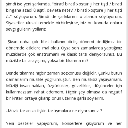
şimdi ise yeni şarkımda, "biratî biratî xoştur ji her tiştî / biratî
bingaha azadî û aşitî, devleta netevî / biratî xoşture ji her tiştî
/..." söylüyorum. Şimdi de şarkılarımı o alanda söylüyorum.
Siyasetler ulusal temelde birbirleşirse, biz bu konuda onlara
sevgi güllerini yollarız.
-Şivan daha çok Kürt halkının diriliş dönemi dediğimiz bir
dönemde kitlelere mal oldu. Oysa son zamanlarda yaptığınız
müziklerde çok enstrümanlı ve klasik tarzı deniyorsunuz. Bu
müzikte bir arayış mı, yoksa bir tıkanma mı?
Bende tıkanma hiçbir zaman sözkonusu değildir. Çünkü bütün
damarlarım müzikle yoğrulmuştur. Ben müziksiz yaşayamam.
Müziği insan hakları, özgürlükler, güzellikler, düşünceler için
kullanmazsam rahat edemem. Hiçbir şey olmasa da negatif
bir kriteri ortaya çıkarıp onun üzerine şarkı söylerim.
-Müzik tarzınıza ilişkin tartışmalara ne diyorsunuz..?
Yeni besteler yapıyorum, konserlere çıkıyorum ve her