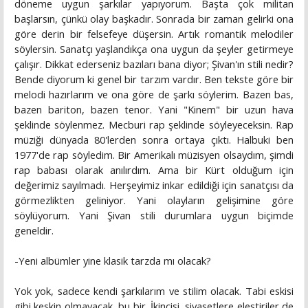
döneme uygun şarkılar yapıyorum. Başta çok militan
başlarsın, çünkü olay başkadır. Sonrada bir zaman gelirki ona
göre derin bir felsefeye düşersin. Artık romantik melodiler
söylersin. Sanatçı yaşlandıkça ona uygun da şeyler getirmeye
çalışır. Dikkat ederseniz bazıları bana diyor; Şivan'ın stili nedir?
Bende diyorum ki genel bir tarzım vardır. Ben tekste göre bir
melodi hazırlarım ve ona göre de şarkı söylerim. Bazen bas,
bazen bariton, bazen tenor. Yani "Kinem" bir uzun hava
şeklinde söylenmez. Mecburi rap şeklinde söyleyeceksin. Rap
müziği dünyada 80'lerden sonra ortaya çıktı. Halbuki ben
1977'de rap söyledim. Bir Amerikalı müzisyen olsaydım, şimdi
rap babası olarak anılırdım. Ama bir Kürt olduğum için
değerimiz sayılmadı. Herşeyimiz inkar edildiği için sanatçısı da
görmezlikten geliniyor. Yani olayların gelişimine göre
söylüyorum. Yani Şivan stili durumlara uygun biçimde
geneldir.
-Yeni albümler yine klasik tarzda mı olacak?
Yok yok, sadece kendi şarkılarım ve stilim olacak. Tabi eskisi
gibi keskin olmayacak, bu bir. İkincisi, siyasetlere eleştiriler de