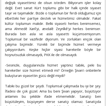
değişik siyasettimiz de olsun istedim. Biliyorum işler kolay
değil. Evet sanat Kürt toplumu gibi bir halk içinde siyaset
taşır ve taşımalıdır. Bizde o toplumun bir ferdi olduğumuz için
elbetteki her partiye destek ve hizmetimiz olmalıdır. Fakat
kültür toplumun malıdır. Belki siyaseti herkes benimsemez,
ama Ahmedê Xanî'yi, ævdalê Zeynîkê'yi herkes benimser.
Burada ben asla ve asla siyasetti küçümsemiyorum.
Toplumsal bir vazifedir diyorum. Ve zorlukları ençok olan
çalışma biçimidir. Yürekli bir biçimde hizmet vermeye
çalışıyordum. Keşke hiçbir siyasi hareketle böyle bir
hoşnutsuzluk olmasaydı, PKK ile de olmasaydı.
-Sesinizle, duygularınızla hizmet yaptınız tabiki, peki bu
hareketler size hizmet etmedi mi? Örneğin Şivan'ı onbinlerle
buluşturan siyasettin gücü değil miydi?
Tabiki bu güzel bir şeydi. Toplumsal çalışmada bu iyi bir şey.
İfadesi de çok güzel. Ama bu beni Şivan yapıyor, büyütüyor
anlamını bu şekilde ifade etmemelidir. Sanatçı ben
büyütüleyim, büyüyeyim derse sanatçı olamaz. Sanatçıda