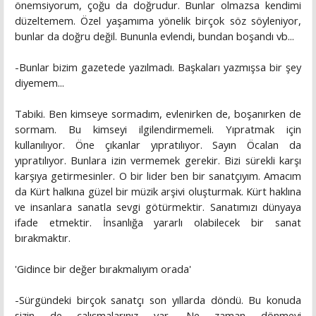
önemsiyorum, çoğu da doğrudur. Bunlar olmazsa kendimi
düzeltemem. Özel yaşamıma yönelik birçok söz söyleniyor,
bunlar da doğru değil. Bununla evlendi, bundan boşandı vb...
-Bunlar bizim gazetede yazılmadı. Başkaları yazmışsa bir şey
diyemem...
Tabiki. Ben kimseye sormadım, evlenirken de, boşanırken de
sormam. Bu kimseyi ilgilendirmemeli. Yıpratmak için
kullanılıyor. Öne çıkanlar yıpratılıyor. Sayın Öcalan da
yıpratılıyor. Bunlara izin vermemek gerekir. Bizi sürekli karşı
karşıya getirmesinler. O bir lider ben bir sanatçıyım. Amacım
da Kürt halkına güzel bir müzik arşivi oluşturmak. Kürt haklına
ve insanlara sanatla sevgi götürmektir. Sanatımızı dünyaya
ifade etmektir. İnsanlığa yararlı olabilecek bir sanat
bırakmaktır.
'Gidince bir değer bırakmalıyım orada'
-Sürgündeki birçok sanatçı son yıllarda döndü. Bu konuda
sizin de çalışmalarınız var. Ne zaman dönmeyi