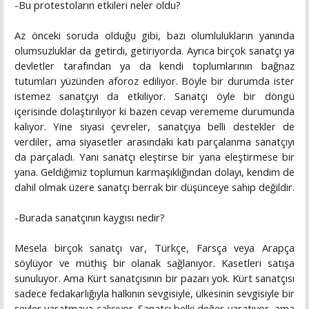
-Bu protestoların etkileri neler oldu?
Az önceki soruda olduğu gibi, bazı olumlulukların yanında
olumsuzluklar da getirdi, getiriyorda. Ayrıca birçok sanatçı ya
devletler tarafından ya da kendi toplumlarının bağnaz
tutumları yüzünden aforoz ediliyor. Böyle bir durumda ister
istemez sanatçıyı da etkiliyor. Sanatçı öyle bir döngü
içerisinde dolaştırılıyor ki bazen cevap verememe durumunda
kalıyor. Yine siyasi çevreler, sanatçıya belli destekler de
verdiler, ama siyasetler arasındaki katı parçalanma sanatçıyı
da parçaladı. Yani sanatçı eleştirse bir yana eleştirmese bir
yana. Geldiğimiz toplumun karmaşıklığından dolayı, kendim de
dahil olmak üzere sanatçı berrak bir düşünceye sahip değildir.
-Burada sanatçının kaygısı nedir?
Mesela birçok sanatçı var, Türkçe, Farsça veya Arapça
söylüyor ve müthiş bir olanak sağlanıyor. Kasetleri satışa
sunuluyor. Ama Kürt sanatçısının bir pazarı yok. Kürt sanatçısı
sadece fedakarlığıyla halkının sevgisiyle, ülkesinin sevgisiyle bir
şeyler yaratmaya çalışıyor. Sanatçı belki değer yaratıyor, ama