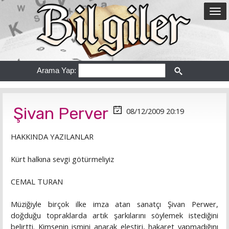
Arama Yap:
Şivan Perver
08/12/2009 20:19
HAKKINDA YAZILANLAR
Kürt halkına sevgi götürmeliyiz
CEMAL TURAN
Müziğiyle birçok ilke imza atan sanatçı Şivan Perwer,
doğduğu topraklarda artık şarkılarını söylemek istediğini
belirtti. Kimsenin ismini anarak eleştiri, hakaret yapmadığını