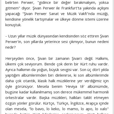
belirten Perwer, "gidince bir değer bırakmalıyım, yoksa
gitmem" diyor. Şivan Perwer ile Frankfurt'ta yakında açılışını
yapacağı "Şivan Perwer Sanat ve Müzik Vakfı"nda müziği,
kendisine yönelik tartışmalar ve ülkeye dönme istemi üzerine
konuştuk.
- Uzun yıllar müzik dünyasından kendisinden söz ettiren Şivan
Perwer'in, son yıllarda yeterince sesi çıkmıyor, bunun nedeni
nedir?
Herşeyden önce, Şivan bir zamanın Şivan'ı değil. Halkımı,
ülkemi çok seviyorum. Bende çok derin bir Kürt ruhu vardır.
Ayrıca halkımın da yoğun, büyük sevgisi var. Son üç dört yılda
yaptığım albümlerimden biri dinlenirse, ki son albümlerimde
daha çok otantik, klasik halk müziklerine yer verdiğimiz için
öyle görünüyor. Mesela benim 'Heviya tê' albümümde,
bugüne kadar kullanılmamış son derece mükemmel harmonili
orkestralar vardır. Başka müzikleri, halkları taklit etmeyen
özgün yönler görülür. Kürtçe, Türkçe, İngilizce, Arapça içinde
olan mesela, "lo bavo, lo keko, lo mamo, lo apo, lo xalo"