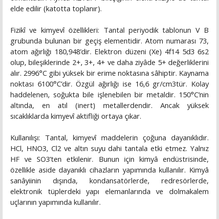
elde edilir (katotta toplanır).
Fizikî ve kimyevî özellikleri: Tantal periyodik tablonun V B
grubunda bulunan bir geçiş elementidir. Atom numarası 73,
atom ağırlığı 180,948’dir. Elektron düzeni (Xe) 4f14 5d3 6s2
olup, bileşiklerinde 2+, 3+, 4+ ve daha ziyâde 5+ değerliklerini
alır. 2996°C gibi yüksek bir erime noktasına sâhiptir. Kaynama
noktası 6100°C’dir. Özgül ağırlığı ise 16,6 gr/cm3tür. Kolay
haddelenen, soğukta bile işlenebilen bir metaldir. 150°C’nin
altında, en atıl (inert) metallerdendir. Ancak yüksek
sıcaklıklarda kimyevî aktifliği ortaya çıkar.
Kullanılışı: Tantal, kimyevî maddelerin çoğuna dayanıklıdır.
HCl, HNO3, Cl2 ve altın suyu dahi tantala etki etmez. Yalnız
HF ve SO3’ten etkilenir. Bunun için kimyâ endüstrisinde,
özellikle aside dayanıklı cihazların yapımında kullanılır. Kimyâ
sanâyiinin dışında, kondansatörlerde, redresörlerde,
elektronik tüplerdeki yapı elemanlarında ve dolmakalem
uçlarının yapımında kullanılır.