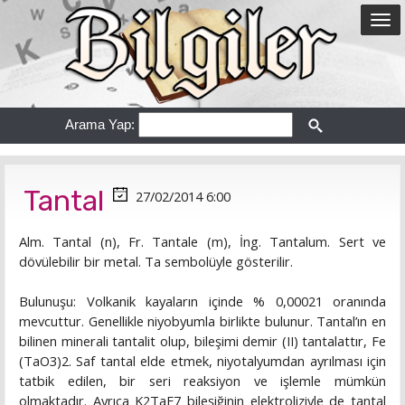
Arama Yap:
Tantal
27/02/2014 6:00
Alm. Tantal (n), Fr. Tantale (m), İng. Tantalum. Sert ve
dövülebilir bir metal. Ta sembolüyle gösterilir.
Bulunuşu: Volkanik kayaların içinde % 0,00021 oranında
mevcuttur. Genellikle niyobyumla birlikte bulunur. Tantal’ın en
bilinen minerali tantalit olup, bileşimi demir (II) tantalattır, Fe
(TaO3)2. Saf tantal elde etmek, niyotalyumdan ayrılması için
tatbik edilen, bir seri reaksiyon ve işlemle mümkün
olmaktadır. Ayrıca K2TaF7 bileşiğinin elektroliziyle de tantal