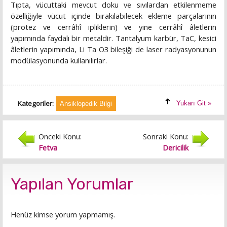
Tıpta, vücuttaki mevcut doku ve sıvılardan etkilenmeme
özelliğiyle vücut içinde bırakılabilecek ekleme parçalarının
(protez ve cerrâhî ipliklerin) ve yine cerrâhî âletlerin
yapımında faydalı bir metaldir. Tantalyum karbür, TaC, kesici
âletlerin yapımında, Li Ta O3 bileşiği de laser radyasyonunun
modülasyonunda kullanılırlar.
Kategoriler:
Yukarı Git »
Ansiklopedik Bilgi
Önceki Konu:
Sonraki Konu:
Fetva
Dericilik
Yapılan Yorumlar
Henüz kimse yorum yapmamış.