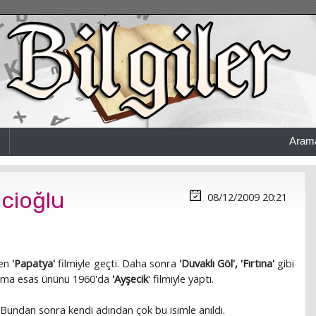
Aram
cioğlu
08/12/2009 20:21
ken
'Papatya'
filmiyle geçti. Daha sonra
'Duvaklı Göl',
'Fırtına'
gibi
. Ama esas ününü 1960'da
'Ayşecik
' filmiyle yaptı.
 Bundan sonra kendi adından çok bu isimle anıldı.