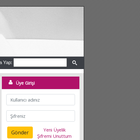
a Yap:
Üye Girişi
Yeni Üyelik
Gönder
Şifremi Unuttum