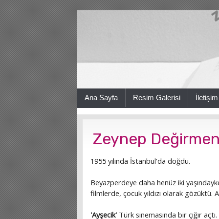
Ana Sayfa
Resim Galerisi
İletişim
Zeynep Değirmen
1955 yılında İstanbul'da doğdu.
Beyazperdeye daha henüz iki yaşınday
filmlerde, çocuk yıldızı olarak gözüktü
'Ayşecik'
Türk sinemasında bir çığır açtı.