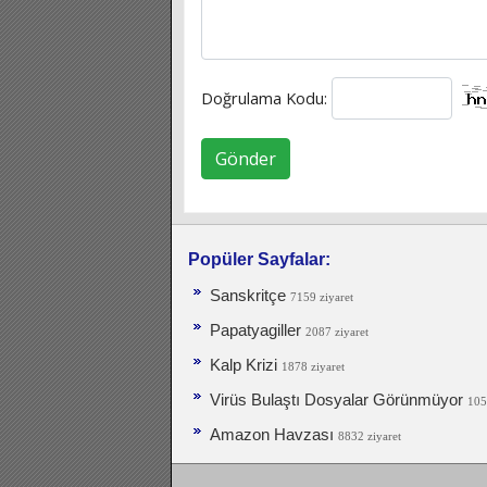
Doğrulama Kodu:
Gönder
Popüler Sayfalar:
Sanskritçe
7159 ziyaret
Papatyagiller
2087 ziyaret
Kalp Krizi
1878 ziyaret
Virüs Bulaştı Dosyalar Görünmüyor
105
Amazon Havzası
8832 ziyaret