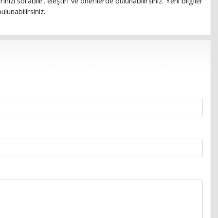
rınızı sorabilir, eleştiri ve önerilerde bulunabilirsiniz. Yeni bilgiler
lunabilirsiniz.