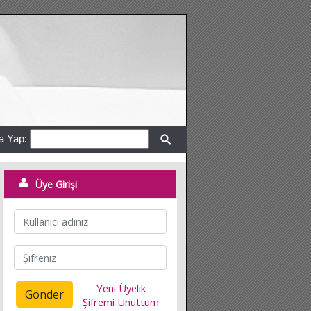
a Yap:
Üye Girişi
Yeni Üyelik
Gönder
Şifremi Unuttum