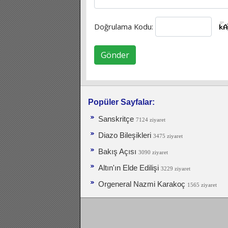
Doğrulama Kodu:
Gönder
Popüler Sayfalar:
Sanskritçe
7124 ziyaret
Diazo Bileşikleri
3475 ziyaret
Bakış Açısı
3090 ziyaret
Altın'ın Elde Edilişi
3229 ziyaret
Orgeneral Nazmi Karakoç
1565 ziyaret