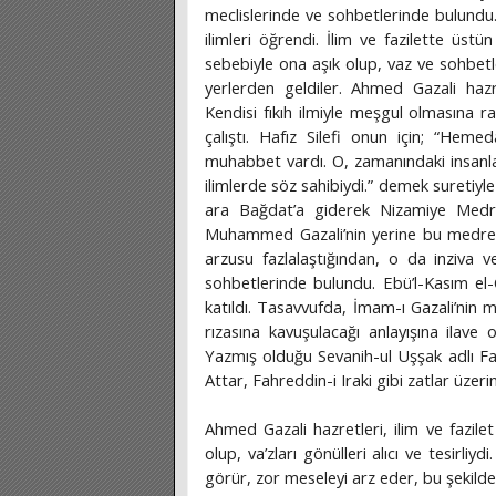
meclislerinde ve sohbetlerinde bulundu. Ş
ilimleri öğrendi. İlim ve fazilette üstün
sebebiyle ona aşık olup, vaz ve sohbetl
yerlerden geldiler. Ahmed Gazali hazret
Kendisi fıkıh ilmiyle meşgul olmasına r
çalıştı. Hafız Silefi onun için; “He
muhabbet vardı. O, zamanındaki insanlar
ilimlerde söz sahibiydi.” demek suretiyle
ara Bağdat’a giderek Nizamiye Medres
Muhammed Gazali’nin yerine bu medrese
arzusu fazlalaştığından, o da inziva ve
sohbetlerinde bulundu. Ebü’l-Kasım el-
katıldı. Tasavvufda, İmam-ı Gazali’nin m
rızasına kavuşulacağı anlayışına ilave
Yazmış olduğu Sevanih-ul Uşşak adlı Far
Attar, Fahreddin-i Iraki gibi zatlar üzeri
Ahmed Gazali hazretleri, ilim ve fazilet
olup, va’zları gönülleri alıcı ve tesirliy
görür, zor meseleyi arz eder, bu şekilde