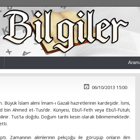
Aram
06/10/2013 15:00
n. Büyük İslam alimi İmam-ı Gazali hazretlerinin kardeşidir. İsmi,
 Ahmed et-Tusi’dir. Künyesi, Ebü’l-Feth veya Ebü’l-Fütuh;
bilinir. Tus’ta doğdu. Doğum tarihi kesin olarak bilinmemektedir.
tti.
aptı. Zamanının alimlerinin pekçoğu ile görüşüp onların ilim