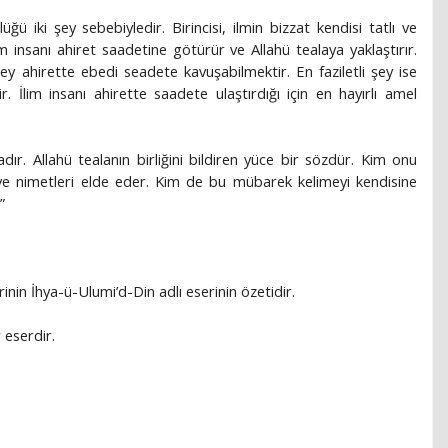
ğü iki şey sebebiyledir. Birincisi, ilmin bizzat kendisi tatlı ve
ilim insanı ahiret saadetine götürür ve Allahü tealaya yaklaştırır.
şey ahirette ebedi seadete kavuşabilmektir. En faziletli şey ise
. İlim insanı ahirette saadete ulaştırdığı için en hayırlı amel
’adır. Allahü tealanın birliğini bildiren yüce bir sözdür. Kim onu
 ve nimetleri elde eder. Kim de bu mübarek kelimeyi kendisine
”
inin İhya-ü-Ulumi’d-Din adlı eserinin özetidir.
 eserdir.