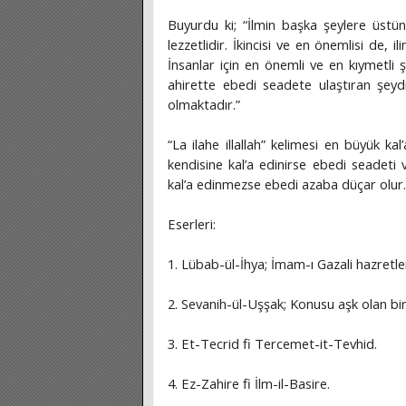
Buyurdu ki; “İlmin başka şeylere üstünlü
lezzetlidir. İkincisi ve en önemlisi de, 
İnsanlar için en önemli ve en kıymetli 
ahirette ebedi seadete ulaştıran şeydir
olmaktadır.”
“La ilahe illallah” kelimesi en büyük kal
kendisine kal’a edinirse ebedi seadeti
kal’a edinmezse ebedi azaba düçar olur.
Eserleri:
1. Lübab-ül-İhya; İmam-ı Gazali hazretler
2. Sevanih-ül-Uşşak; Konusu aşk olan bir
3. Et-Tecrid fi Tercemet-it-Tevhid.
4. Ez-Zahire fi İlm-il-Basire.