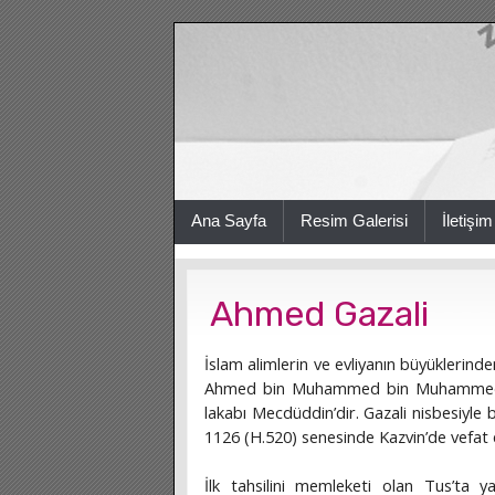
Ana Sayfa
Resim Galerisi
İletişim
Ahmed Gazali
İslam alimlerin ve evliyanın büyüklerinde
Ahmed bin Muhammed bin Muhammed bin
lakabı Mecdüddin’dir. Gazali nisbesiyle 
1126 (H.520) senesinde Kazvin’de vefat e
İlk tahsilini memleketi olan Tus’ta y