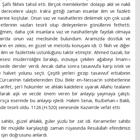
afii fıkhını tahsil etti. Birçok memleketler dolaşıp akli ve nakli
 derecelere ulaştı. Irak’a gittiği zaman insanlar ilim ve fazileti
erine koştular. Onun vaz ve nasihatlerini dinlemek için çok uzak
lerinin vazları tesirli olup dinleyenlerin gönüllerini fethetti.
ağmen, daha çok insanlara vaz ve nasihatleriyle faydalı olmaya
medan’da onun vaz meclisinde bulundum. Aramızda dostluk ve
ın en zekisi, en güzel ve metotlu konuşanı idi. O fıkıh ve diğer
 ilim ve faziletteki üstünlüğünü taktir etmiştir. Ahmed Gazali, bir
esi müderrisliğini bırakıp, inzivaya çekilen ağabeyi İmam-ı
de dersler verdi. Ancak daha sonra tasavvufa karşı istek ve
 halvet yolunu seçti. Çeşitli yerleri gezip tasavvuf erbabının
Cürcani’nin talebelerinden Ebu Bekr en-Nessac’ın sohbetlerine
arifet, şer’i hükümler ve ahlaki kaidelere uyarak Allahü tealanın
 olarak aşk ve vecde önem veren bir anlayışı yaymaya çalıştı.
sça eserinde bu anlayışı işledi. Hakim Senai, Ruzbehan-ı Bakli,
nde tesirli oldu. 1126 (H.520) senesinde Kazvin’de vefat etti.
 sahibi, güzel ahlaklı, güler yüzlü bir zat idi. Kerametler sahibi
di. Bir müşkille karşılaştığı zaman rüyasında Resulullah efendimizi
 işin doğrusunu anlardı.