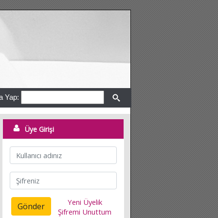
a Yap:
Üye Girişi
Yeni Üyelik
Gönder
Şifremi Unuttum