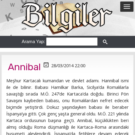
Arama Yap:
Annibal
28/03/2014 22:00
Meşhur Kartacalı kumandan ve devlet adamı. Hannibal ismi
ile de bilinir. Babası Hamilkar Barka, Sicilya’da Romalılarla
savaştığı sırada M.Ö. 247’de Kartaca’da doğdu. Birinci Pön
Savaşını kaybeden babası, onu Romalılardan nefret edecek
biçimde yetiştirdi. Dokuz yaşındayken babası ile beraber
İspanya’ya gitti. Çok genç yaşta general oldu. M.Ö. 221 yılında
Kartaca ordusunun başına geçti. Annibal, küçüklükten beri
almış olduğu Roma düşmanlığı ile Kartaca-Roma arasındaki
husumeti alevlendirdi. İspanya’da fetihlere devam ederek