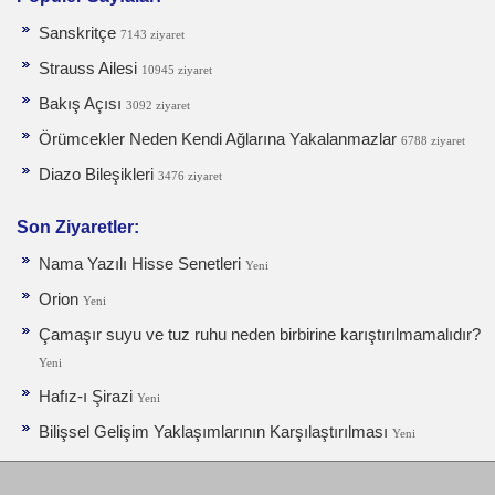
Sanskritçe
7143 ziyaret
Strauss Ailesi
10945 ziyaret
Bakış Açısı
3092 ziyaret
Örümcekler Neden Kendi Ağlarına Yakalanmazlar
6788 ziyaret
Diazo Bileşikleri
3476 ziyaret
Son Ziyaretler:
Nama Yazılı Hisse Senetleri
Yeni
Orion
Yeni
Çamaşır suyu ve tuz ruhu neden birbirine karıştırılmamalıdır?
Yeni
Hafız-ı Şirazi
Yeni
Bilişsel Gelişim Yaklaşımlarının Karşılaştırılması
Yeni