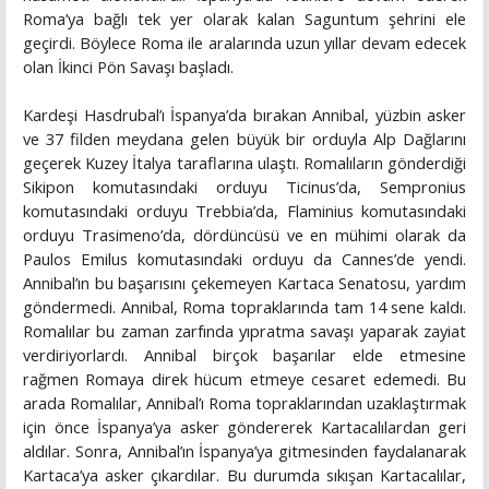
Roma’ya bağlı tek yer olarak kalan Saguntum şehrini ele
geçirdi. Böylece Roma ile aralarında uzun yıllar devam edecek
olan İkinci Pön Savaşı başladı.
Kardeşi Hasdrubal’ı İspanya’da bırakan Annibal, yüzbin asker
ve 37 filden meydana gelen büyük bir orduyla Alp Dağlarını
geçerek Kuzey İtalya taraflarına ulaştı. Romalıların gönderdiği
Sikipon komutasındaki orduyu Ticinus’da, Sempronius
komutasındaki orduyu Trebbia’da, Flaminius komutasındaki
orduyu Trasimeno’da, dördüncüsü ve en mühimi olarak da
Paulos Emilus komutasındaki orduyu da Cannes’de yendi.
Annibal’ın bu başarısını çekemeyen Kartaca Senatosu, yardım
göndermedi. Annibal, Roma topraklarında tam 14 sene kaldı.
Romalılar bu zaman zarfında yıpratma savaşı yaparak zayiat
verdiriyorlardı. Annibal birçok başarılar elde etmesine
rağmen Romaya direk hücum etmeye cesaret edemedi. Bu
arada Romalılar, Annibal’ı Roma topraklarından uzaklaştırmak
için önce İspanya’ya asker göndererek Kartacalılardan geri
aldılar. Sonra, Annibal’ın İspanya’ya gitmesinden faydalanarak
Kartaca’ya asker çıkardılar. Bu durumda sıkışan Kartacalılar,