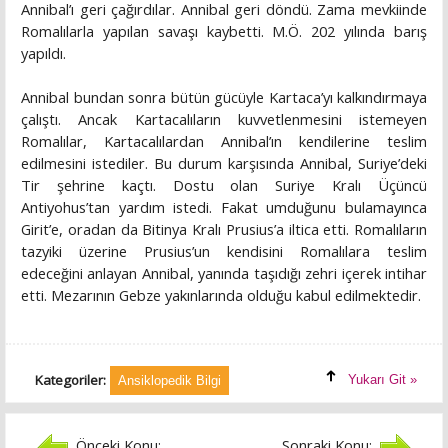
Annibal’ı geri çağırdılar. Annibal geri döndü. Zama mevkiinde
Romalılarla yapılan savaşı kaybetti. M.Ö. 202 yılında barış
yapıldı.
Annibal bundan sonra bütün gücüyle Kartaca’yı kalkındırmaya
çalıştı. Ancak Kartacalıların kuvvetlenmesini istemeyen
Romalılar, Kartacalılardan Annibal’ın kendilerine teslim
edilmesini istediler. Bu durum karşısında Annibal, Suriye’deki
Tir şehrine kaçtı. Dostu olan Suriye Kralı Üçüncü
Antiyohus’tan yardım istedi. Fakat umduğunu bulamayınca
Girit’e, oradan da Bitinya Kralı Prusius’a iltica etti. Romalıların
tazyiki üzerine Prusius’un kendisini Romalılara teslim
edeceğini anlayan Annibal, yanında taşıdığı zehri içerek intihar
etti. Mezarının Gebze yakınlarında olduğu kabul edilmektedir.
Kategoriler:
Yukarı Git »
Ansiklopedik Bilgi
Önceki Konu:
Sonraki Konu: