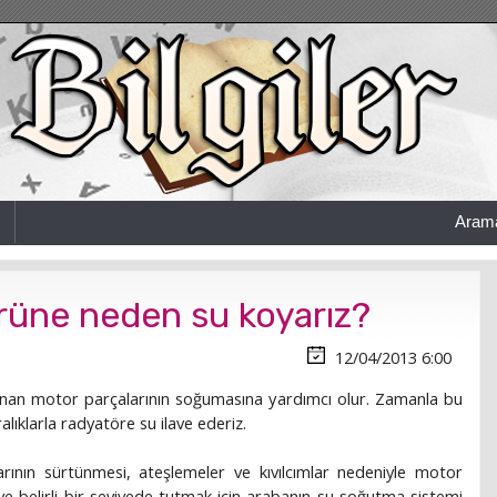
Aram
rüne neden su koyarız?
12/04/2013 6:00
ınan motor parçalarının soğumasına yardımcı olur. Zamanla bu
ralıklarla radyatöre su ilave ederiz.
rının sürtünmesi, ateşlemeler ve kıvılcımlar nedeniyle motor
k ve belirli bir seviyede tutmak için arabanın su soğutma sistemi