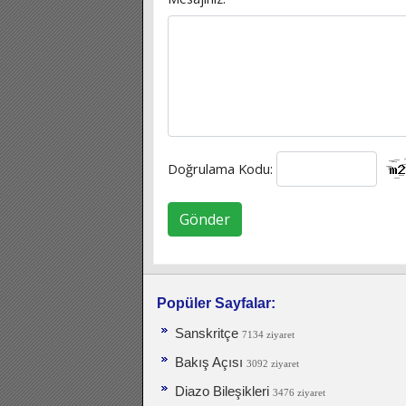
Doğrulama Kodu:
Gönder
Popüler Sayfalar:
Sanskritçe
7134 ziyaret
Bakış Açısı
3092 ziyaret
Diazo Bileşikleri
3476 ziyaret