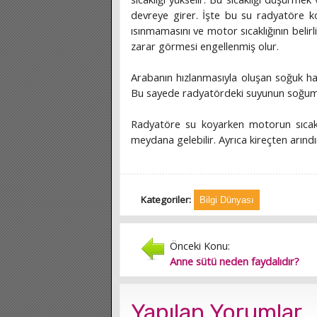
devreye girer. İşte bu su radyatöre 
ısınmamasını ve motor sıcaklığının belir
zarar görmesi engellenmiş olur.
Arabanın hızlanmasıyla oluşan soğuk hav
Bu sayede radyatördeki suyunun soğuma
Radyatöre su koyarken motorun sıcak 
meydana gelebilir. Ayrıca kireçten arınd
Kategoriler:
Bilgi Dünyası
Önceki Konu:
Anne sütü neden faydalıdır?
Yapılan Yorumlar