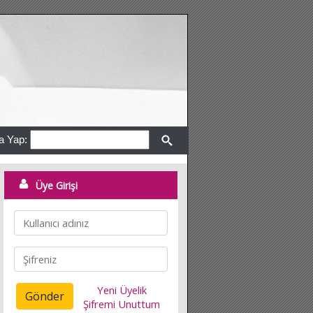
a Yap:
Üye Girişi
Yeni Üyelik
Gönder
Şifremi Unuttum