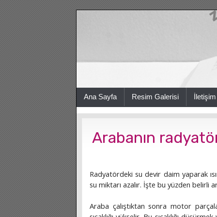
Ana Sayfa
Resim Galerisi
İletişim
Arabanın radyatö
Radyatördeki su devir daim yaparak ıs
su miktarı azalır. İşte bu yüzden belirli a
Araba çalıştıktan sonra motor parçala
sıcaklığı yükselir. Bu sıcaklığı düşürme