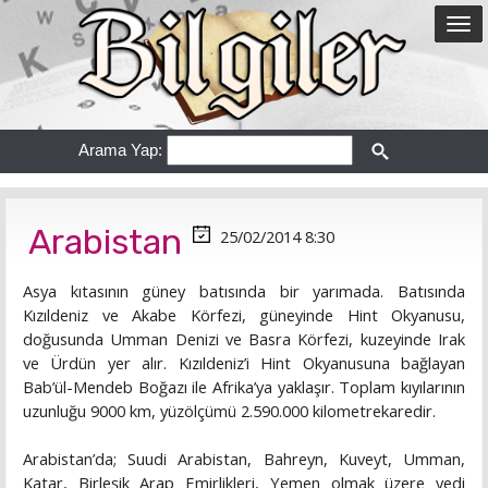
Arama Yap:
Arabistan
25/02/2014 8:30
Asya kıtasının güney batısında bir yarımada. Batısında
Kızıldeniz ve Akabe Körfezi, güneyinde Hint Okyanusu,
doğusunda Umman Denizi ve Basra Körfezi, kuzeyinde Irak
ve Ürdün yer alır. Kızıldeniz’i Hint Okyanusuna bağlayan
Bab’ül-Mendeb Boğazı ile Afrika’ya yaklaşır. Toplam kıyılarının
uzunluğu 9000 km, yüzölçümü 2.590.000 kilometrekaredir.
Arabistan’da; Suudi Arabistan, Bahreyn, Kuveyt, Umman,
Katar, Birleşik Arap Emirlikleri, Yemen olmak üzere yedi