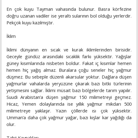
En çok kuyu Tayman vahasında bulunur. Basra körfezine
doğru uzanan vadiler ise yeraltı sularının bol olduğu yerlerdir.
Pekçok kuyu kazılmıştır.
İklim
İklimi dünyanın en sıcak ve kurak iklimlerinden birisidir.
Geceyle gündüz arasındaki sıcaklık farkı yüksektir. Yağışlar
güney kısımlarında nisbeten boldur. Fakat iç kısımlar hemen
hemen hiç yağış almaz. Buralara çoğu seneler hiç yağmur
düşmez. Bu sebeple düzenli akarsular yoktur. Dağlara düşen
yağmurlar vahalarda yeryüzüne çıkarak bazı bitki türlerinin
yetişmesini sağlar. İklimi müsait bazı bölgelerde tarım yapılır.
Suudi Arabistan’a düşen yağmur 150 milimetreyi geçmez.
Hicaz, Yemen dolaylarında ise yıllık yağmur mikdarı 500
milimetreye yaklaşır. Yazın çöllerde ısı çok yüksektir.
Umman’a daha çok yağmur yağar, bazı kışlar kar yağdığı da
olur.
Tabii Kaynakları