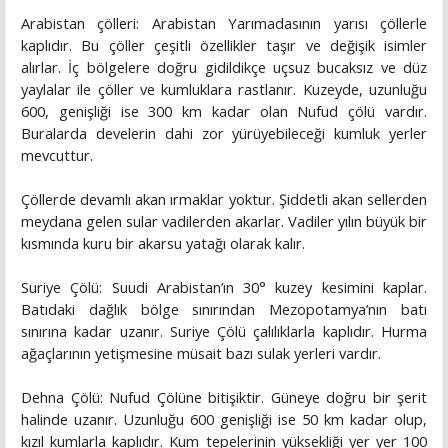
Arabistan çölleri: Arabistan Yarımadasının yarısı çöllerle
kaplıdır. Bu çöller çeşitli özellikler taşır ve değişik isimler
alırlar. İç bölgelere doğru gidildikçe uçsuz bucaksız ve düz
yaylalar ile çöller ve kumluklara rastlanır. Kuzeyde, uzunluğu
600, genişliği ise 300 km kadar olan Nufud çölü vardır.
Buralarda develerin dahi zor yürüyebileceği kumluk yerler
mevcuttur.
Çöllerde devamlı akan ırmaklar yoktur. Şiddetli akan sellerden
meydana gelen sular vadilerden akarlar. Vadiler yılın büyük bir
kısmında kuru bir akarsu yatağı olarak kalır.
Suriye Çölü: Suudi Arabistan’ın 30° kuzey kesimini kaplar.
Batıdaki dağlık bölge sınırından Mezopotamya’nın batı
sınırına kadar uzanır. Suriye Çölü çalılıklarla kaplıdır. Hurma
ağaçlarının yetişmesine müsait bazı sulak yerleri vardır.
Dehna Çölü: Nufud Çölüne bitişiktir. Güneye doğru bir şerit
halinde uzanır. Uzunluğu 600 genişliği ise 50 km kadar olup,
kızıl kumlarla kaplıdır. Kum tepelerinin yüksekliği yer yer 100