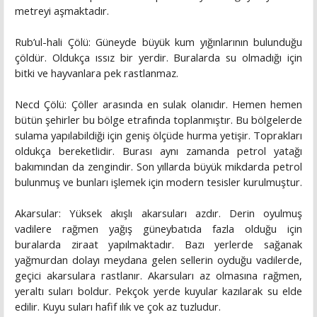
metreyi aşmaktadır.
Rub’ul-hali Çölü: Güneyde büyük kum yığınlarının bulunduğu
çöldür. Oldukça ıssız bir yerdir. Buralarda su olmadığı için
bitki ve hayvanlara pek rastlanmaz.
Necd Çölü: Çöller arasında en sulak olanıdır. Hemen hemen
bütün şehirler bu bölge etrafında toplanmıştır. Bu bölgelerde
sulama yapılabildiği için geniş ölçüde hurma yetişir. Toprakları
oldukça bereketlidir. Burası aynı zamanda petrol yatağı
bakımından da zengindir. Son yıllarda büyük mikdarda petrol
bulunmuş ve bunları işlemek için modern tesisler kurulmuştur.
Akarsular: Yüksek akışlı akarsuları azdır. Derin oyulmuş
vadilere rağmen yağış güneybatıda fazla olduğu için
buralarda ziraat yapılmaktadır. Bazı yerlerde sağanak
yağmurdan dolayı meydana gelen sellerin oyduğu vadilerde,
geçici akarsulara rastlanır. Akarsuları az olmasına rağmen,
yeraltı suları boldur. Pekçok yerde kuyular kazılarak su elde
edilir. Kuyu suları hafif ılık ve çok az tuzludur.