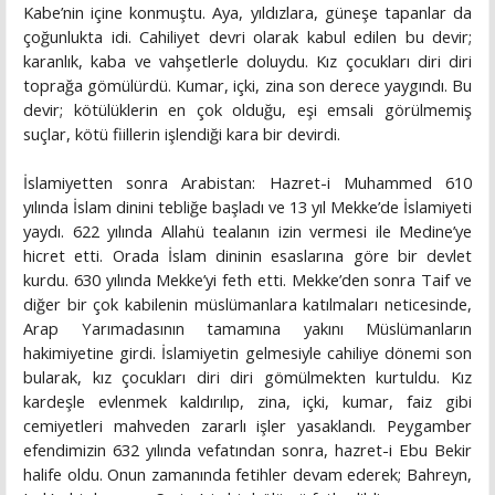
Kabe’nin içine konmuştu. Aya, yıldızlara, güneşe tapanlar da
çoğunlukta idi. Cahiliyet devri olarak kabul edilen bu devir;
karanlık, kaba ve vahşetlerle doluydu. Kız çocukları diri diri
toprağa gömülürdü. Kumar, içki, zina son derece yaygındı. Bu
devir; kötülüklerin en çok olduğu, eşi emsali görülmemiş
suçlar, kötü fiillerin işlendiği kara bir devirdi.
İslamiyetten sonra Arabistan: Hazret-i Muhammed 610
yılında İslam dinini tebliğe başladı ve 13 yıl Mekke’de İslamiyeti
yaydı. 622 yılında Allahü tealanın izin vermesi ile Medine’ye
hicret etti. Orada İslam dininin esaslarına göre bir devlet
kurdu. 630 yılında Mekke’yi feth etti. Mekke’den sonra Taif ve
diğer bir çok kabilenin müslümanlara katılmaları neticesinde,
Arap Yarımadasının tamamına yakını Müslümanların
hakimiyetine girdi. İslamiyetin gelmesiyle cahiliye dönemi son
bularak, kız çocukları diri diri gömülmekten kurtuldu. Kız
kardeşle evlenmek kaldırılıp, zina, içki, kumar, faiz gibi
cemiyetleri mahveden zararlı işler yasaklandı. Peygamber
efendimizin 632 yılında vefatından sonra, hazret-i Ebu Bekir
halife oldu. Onun zamanında fetihler devam ederek; Bahreyn,