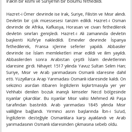
Irak’ın bir kısmı ve Suriye’nin bir bölümü fethedildi.
Hazret-i Ömer devrinde ise Irak, Suriye, Filistin ve Mısır alındı.
Devletin bir çok müessesesi tanzim edildi. Hazret-i Osman
devrinde de Afrika, Kafkasya, Horasan ve civarı fethedilerek
devletin sınırları genişledi. Hazret-i Ali zamanında devletin
başkenti Küfe’ye nakledildi. Emeviler devrinde İspanya
fethedilerek, Fransa içlerine seferler yapıldı. Abbasiler
devrinde ise İslam memleketleri imar edildi ve ilim yayıldı.
Abbasilerden sonra Arabistan çeşitli İslam devletlerinin
idaresine girdi. Nihayet 1517 yılında Yavuz Sultan Selim Han;
Suriye, Mısır ve Arab yarımadasını Osmanlı idaresine dahil
etti. Yüzyıllarca Arap Yarımadası Osmanlı idaresinde kaldı. On
sekizinci asırdan itibaren İngilizlerin kışkırtmasıyla yer yer
Vehhabi denilen bozuk inanışlı kimseler Necd bölgesinde
isyanlar çıkardılar. Bu isyanlar Mısır valisi Mehmed Ali Paşa
tarafından bastırıldı. Arab yarımadası 1845 yılında Mısır
valiliğine bağlandı. Yirminci asrın başlarında İbn-i Su’ud,
İngilizlerin desteğiyle Osmanlılara karşı ayaklandı ve Arab
yarımadasının Osmanlı idaresinden çıkmasına sebeb oldu.