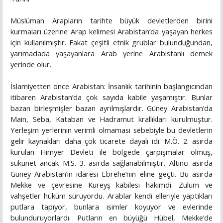
Müslüman Arapların tarihte büyük devletlerden birini
kurmaları üzerine Arap kelimesi Arabistan’da yaşayan herkes
için kullanılmıştır. Fakat çeşitli etnik grublar bulunduğundan,
yarımadada yaşayanlara Arab yerine Arabistanlı demek
yerinde olur.
İslamiyetten önce Arabistan: İnsanlık tarihinin başlangıcından
itibaren Arabistan’da çok sayıda kabile yaşamıştır. Bunlar
bazan birleşmişler bazan ayrılmışlardır. Güney Arabistan’da
Main, Seba, Kataban ve Hadramut krallıkları kurulmuştur.
Yerleşim yerlerinin verimli olmaması sebebiyle bu devletlerin
gelir kaynakları daha çok ticarete dayalı idi. M.Ö. 2. asırda
kurulan Himyer Devleti ile bölgede çarpışmalar olmuş,
sükunet ancak M.S. 3. asırda sağlanabilmiştir. Altıncı asırda
Güney Arabistan’ın idaresi Ebrehe’nin eline geçti. Bu asırda
Mekke ve çevresine Kureyş kabilesi hakimdi. Zulüm ve
vahşetler hüküm sürüyordu. Arablar kendi elleriyle yaptıkları
putlara tapıyor, bunlara isimler koyuyor ve evlerinde
bulunduruyorlardı. Putların en büyüğü Hübel, Mekke’de