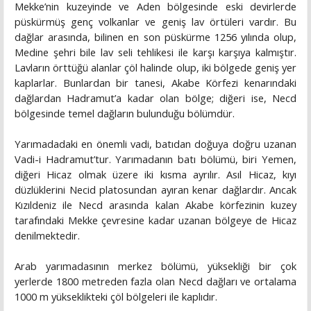
Mekke’nin kuzeyinde ve Aden bölgesinde eski devirlerde
püskürmüş genç volkanlar ve geniş lav örtüleri vardır. Bu
dağlar arasında, bilinen en son püskürme 1256 yılında olup,
Medine şehri bile lav seli tehlikesi ile karşı karşıya kalmıştır.
Lavların örttüğü alanlar çöl halinde olup, iki bölgede geniş yer
kaplarlar. Bunlardan bir tanesi, Akabe Körfezi kenarındaki
dağlardan Hadramut’a kadar olan bölge; diğeri ise, Necd
bölgesinde temel dağların bulunduğu bölümdür.
Yarımadadaki en önemli vadi, batıdan doğuya doğru uzanan
Vadi-i Hadramut’tur. Yarımadanın batı bölümü, biri Yemen,
diğeri Hicaz olmak üzere iki kısma ayrılır. Asıl Hicaz, kıyı
düzlüklerini Necid platosundan ayıran kenar dağlardır. Ancak
Kızıldeniz ile Necd arasında kalan Akabe körfezinin kuzey
tarafındaki Mekke çevresine kadar uzanan bölgeye de Hicaz
denilmektedir.
Arab yarımadasının merkez bölümü, yüksekliği bir çok
yerlerde 1800 metreden fazla olan Necd dağları ve ortalama
1000 m yükseklikteki çöl bölgeleri ile kaplıdır.