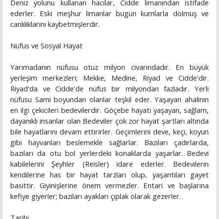
Deniz yolunu kullanan hacılar, Cidde limanından istifade
ederler. Eski meşhur limanlar bugün kumlarla dolmuş ve
canlılıklarını kaybetmişlerdir.
Nüfus ve Sosyal Hayat
Yarımadanın nüfusu otuz milyon civarındadır. En büyük
yerleşim merkezleri; Mekke, Medine, Riyad ve Cidde'dir.
Riyad'da ve Cidde'de nüfus bir milyondan fazladır. Yerli
nüfusu Sami boyundan olanlar teşkil eder. Yaşayan ahalinin
en ilgi çekicileri bedevilerdir. Göçebe hayatı yaşayan, sağlam,
dayanıklı insanlar olan Bedeviler çok zor hayat şartları altında
bile hayatlarını devam ettirirler. Geçimlerini deve, keçi, koyun
gibi hayvanları beslemekle sağlarlar. Bazıları çadırlarda,
bazıları da otu bol yerlerdeki konaklarda yaşarlar. Bedevi
kabilelerini Şeyhler (Reisler) idare ederler. Bedevilerin
kendilerine has bir hayat tarzları olup, yaşantıları gayet
basittir. Giyinişlerine önem vermezler. Entari ve başlarına
kefiye giyerler; bazıları ayakları çıplak olarak gezerler.
Tarihi