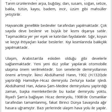
Tarım ürünlerinden arpa, buğday, darı, susam, soğan, sebze,
bakla, tütün, kayısı, badem, incir, üzüm gibi mahsüller
yetiştirilir.
Hayvancılık genellikle bedeviler tarafından yapılmaktadır. Çok
sayıda deve beslenir ve büyük bir kısmı dışarıya satılır.
Taşımacılıkta yer yer eşek ve katırdan faydalanılır. Sığır, koyun
ve keçiyi ihtiyaçları kadar beslerler. Kıyı kısımlarında balıkçılık
yapılmaktadır.
Ulaşım, Arabistan’da eskiden olduğu gibi develerle
sağlanmaktadır. Yeni yeni düz yollar yapılarak otomobille
ulaşıma önem verilmektedir. Son senelerde demiryollarının
önemi artmıştır. İkinci Abdülhamid Hanın, 1902 (H.1320)de
yaptırdığı Hamidiye-Hicaz demiryolu Zerka'ya kadar işledi.
Abdülhamid Han, Adana-Şam-Medine demiryolunu yaptırdığı
zaman, başka memleketlerde bu kadar demiryolu yoktu.
Riyad'ı Şam'a bağlayan Hicaz demiryolu, 1908'de Osmanlılar
tarafından tamamlanmış, fakat Birinci Dünya Savaşında ağır
hasara uğramıştır. Bazı yerlerinde ulaşım hava yolu ile yapılır.