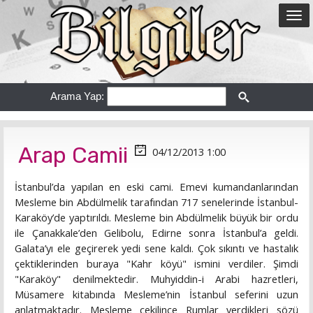
Arama Yap:
Arap Camii
04/12/2013 1:00
İstanbul’da yapılan en eski cami. Emevi kumandanlarından
Mesleme bin Abdülmelik tarafından 717 senelerinde İstanbul-
Karaköy’de yaptırıldı. Mesleme bin Abdülmelik büyük bir ordu
ile Çanakkale’den Gelibolu, Edirne sonra İstanbul’a geldi.
Galata’yı ele geçirerek yedi sene kaldı. Çok sıkıntı ve hastalık
çektiklerinden buraya "Kahr köyü" ismini verdiler. Şimdi
"Karaköy" denilmektedir. Muhyiddin-i Arabi hazretleri,
Müsamere kitabında Mesleme’nin İstanbul seferini uzun
anlatmaktadır. Mesleme çekilince Rumlar verdikleri sözü