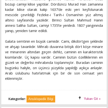
bozup camiyi kilise yaptılar. Dördüncü Murad Han zamanına
kadar kilise olarak kalıp 1637’de eski yeri keşfolunarak
mescide çevrildiği Fezleke-i Tarih-i Osmani’nin yüz altmış
altıncı sayfasında yazılıdır. Birinci Sultan Mahmud Hanın
annesi Saliha Sultan, camiyi 1735’te yeniledi. 1807 yangınında
yanıp, yeniden tamir edildi.
Galata semtinin en büyük camiidir. Cami, dikdörtgen şeklinde
ve ahşap tavanlıdır. Mihrab duvarına bitişik dört köşe minare
ve minarenin altından geçen dehliz, caminin en karakteristik
kısımlarıdır. Üç kapısı vardır. Caminin bütün özelliklerinin en
güzeli ve değerlisi mihrabında toplanmıştır. Buradan caminin
bugünkü haliyle, on üçüncü yüzyılda yapıldğı açıkça anlaşılır.
Arab üslubunu hatırlatmak için bir de son cemaat yeri
eklenmiştir.
Kategoriler:
Yukarı Git »
Ansiklopedik Bilgi