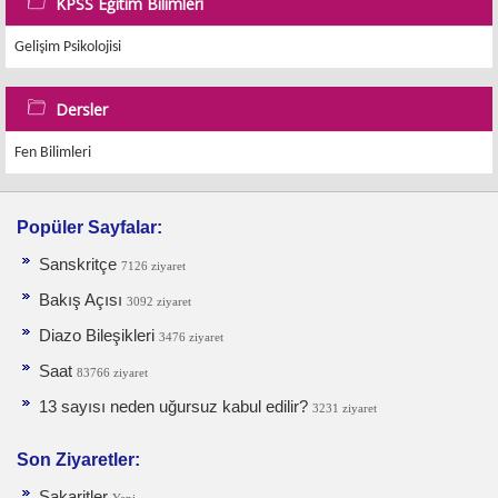
KPSS Eğitim Bilimleri
Gelişim Psikolojisi
Dersler
Fen Bilimleri
Popüler Sayfalar:
Sanskritçe
7126 ziyaret
Bakış Açısı
3092 ziyaret
Diazo Bileşikleri
3476 ziyaret
Saat
83766 ziyaret
13 sayısı neden uğursuz kabul edilir?
3231 ziyaret
Son Ziyaretler:
Sakaritler