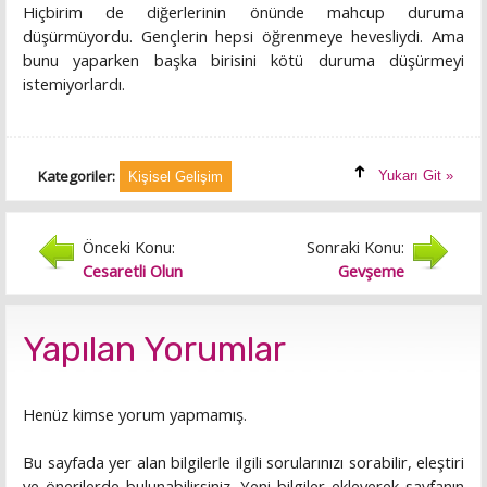
Hiçbirim de diğerlerinin önünde mahcup duruma
düşürmüyordu. Gençlerin hepsi öğrenmeye hevesliydi. Ama
bunu yaparken başka birisini kötü duruma düşürmeyi
istemiyorlardı.
Kategoriler:
Yukarı Git »
Kişisel Gelişim
Önceki Konu:
Sonraki Konu:
Cesaretli Olun
Gevşeme
Yapılan Yorumlar
Henüz kimse yorum yapmamış.
Bu sayfada yer alan bilgilerle ilgili sorularınızı sorabilir, eleştiri
ve önerilerde bulunabilirsiniz. Yeni bilgiler ekleyerek sayfanın