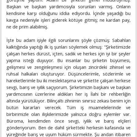
Başkan ve başkan yardımcısıyla sorunları varmış. Onların
kendisine karşı olduğunu iddia ediyordu. İçinde yaşadığı bu
kavga nedeniyle işleri giderek kötüye gitmiş; ne kardan pay,
ne de prim alabilmiş.
İşte bu adam işiyle ilgili sorunlarını şöyle çözmüş: Sabahlan
kalktığında yaptığı ilk iş şunları söylemek olmuş: "Şirketimizde
çalışan herkes dürüst, içten, sadık ve herkes için iyi bir şeyler
yapma isteği duyuyor. Bu insanlar bu şirketin büyümesi,
gelişmesi ve zenginleşmesi için oluşan zincirdeki zihinsel ve
ruhsal halkaları oluşturuyor. Düşüncelerimle, sözlerimle ve
hareketlerimle bu iki meslektaşıma ve şirkette çalışan herkese
sevgi, barış ve iyilik saçıyorum. Şirketimizin başkanı ve başkan
yardımcısının üzerlerine aldıkları her iş İlahi bir rehberliğin
altında yürütülüyor. Bilinçaltı zihnimin sınırsız zekası benim için
bütün kararları verecek. Tüm iş muamelelerinde ve
birbirimizle olan ilişkilerimizde yalnızca doğru eylemler var.
Büroma, kendimden önce sevgi, iyilik ve barış elçileri
gönderiyorum. Ben de dahil şirketteki herkesin kafasında ve
yüreğinde barış ve uyum hüküm sürmekte. Şu andan itibaren