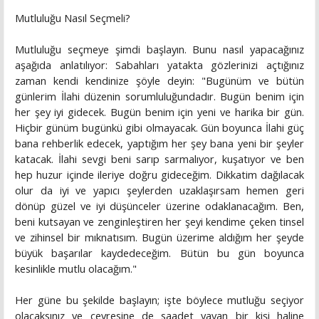
Mutluluğu Nasıl Seçmeli?
Mutluluğu seçmeye şimdi başlayın. Bunu nasıl yapacağınız
aşağıda anlatılıyor: Sabahları yatakta gözlerinizi açtığınız
zaman kendi kendinize şöyle deyin: "Bugünüm ve bütün
günlerim İlahi düzenin sorumluluğundadır. Bugün benim için
her şey iyi gidecek. Bugün benim için yeni ve harika bir gün.
Hiçbir günüm bugünkü gibi olmayacak. Gün boyunca İlahi güç
bana rehberlik edecek, yaptığım her şey bana yeni bir şeyler
katacak. İlahi sevgi beni sarıp sarmalıyor, kuşatıyor ve ben
hep huzur içinde ileriye doğru gideceğim. Dikkatim dağılacak
olur da iyi ve yapıcı şeylerden uzaklaşırsam hemen geri
dönüp güzel ve iyi düşünceler üzerine odaklanacağım. Ben,
beni kutsayan ve zenginleştiren her şeyi kendime çeken tinsel
ve zihinsel bir mıknatısım. Bugün üzerime aldığım her şeyde
büyük başarılar kaydedeceğim. Bütün bu gün boyunca
kesinlikle mutlu olacağım."
Her güne bu şekilde başlayın; işte böylece mutluğu seçiyor
olacaksınız ve çevresine de saadet yayan bir kişi haline