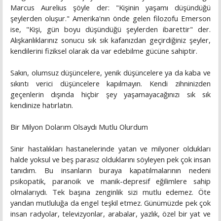
Marcus Aurelius şöyle der: "Kişinin yaşamı düşündüğü
şeylerden oluşur." Amerika'nın önde gelen filozofu Emerson
ise, "Kişi, gün boyu düşündüğü şeylerden ibarettir" der.
Alışkanlıklarınız sonucu sık sık kafanızdan geçirdiğiniz şeyler,
kendilerini fiziksel olarak da var edebilme gücüne sahiptir.
Sakın, olumsuz düşüncelere, yenik düşüncelere ya da kaba ve
sıkıntı verici düşüncelere kapılmayın. Kendi zihninizden
geçenlerin dışında hiçbir şey yaşamayacağınızı sık sık
kendinize hatırlatın.
Bir Milyon Dolarım Olsaydı Mutlu Olurdum
Sinir hastalıkları hastanelerinde yatan ve milyoner oldukları
halde yoksul ve beş parasız olduklarını söyleyen pek çok insan
tanıdım. Bu insanların buraya kapatılmalarının nedeni
psikopatik, paranoik ve manik-depresif eğilimlere sahip
olmalarıydı. Tek başına zenginlik sizi mutlu edemez. Öte
yandan mutluluğa da engel teşkil etmez. Günümüzde pek çok
insan radyolar, televizyonlar, arabalar, yazlık, özel bir yat ve