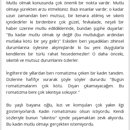
Mutlu olmak konusunda çok önemli bir nokta vardır. Mutlu
olmayı yürekten arzu etmelisiniz. Bazı insanlar vardır; o kadar
uzun zamandan beri mutsuz, bir kenara atılmış ve sıkıntı
içindedirler ki birdenbire çok güzel, fevkalade, neşeli bir
haber üzerine mutlu edildiklerinde, bundan şüphe duyarlar:
"Bu kadar mutlu olmak iyi değil! (bu mutluluğun ardından
mutlaka kötü bir şey gelir)" Eskiden beri yaşadıkları zihinsel
durumlarına öylesine alışmışlardır ki bu yeni duygularla
kendilerini bir türlü rahat hissedemezler! O daha önceki,
sıkıntılı ve mutsuz durumlarını özlerler.
İngiltere'de yıllardan beri romatizma çeken bir kadın tanıdım.
Dizlerine hafifçe vurarak şöyle söyler dururdu: "Bugün
romatizmalarım çok kötü. Dışarı çıkamayacağım. Bu
romatizma beni çok sıkıntıya sokuyor."
Bu yaşlı bayana oğlu, kızı ve komşuları çok yakın ilgi
gösteriyorlardı. Kadın romatizması olsun istiyordu. Kendi
sözleriyle bunun "sıkıntısı" içinde yaşamaktan zevk alıyordu.
Bu kadın mutlu olmayı gerçekten istemiyordu.