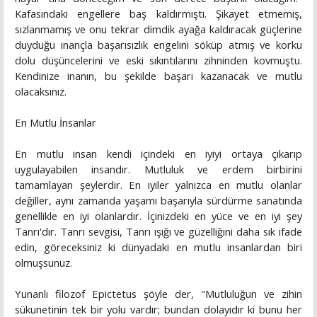
Kafasındaki engellere baş kaldırmıştı. Şikayet etmemiş,
sızlanmamış ve onu tekrar dimdik ayağa kaldıracak güçlerine
duyduğu inançla başarısızlık engelini söküp atmış ve korku
dolu düşüncelerini ve eski sıkıntılarını zihninden kovmuştu.
Kendinize inanın, bu şekilde başarı kazanacak ve mutlu
olacaksınız.
En Mutlu İnsanlar
En mutlu insan kendi içindeki en iyiyi ortaya çıkarıp
uygulayabilen insandır. Mutluluk ve erdem birbirini
tamamlayan şeylerdir. En iyiler yalnızca en mutlu olanlar
değiller, aynı zamanda yaşamı başarıyla sürdürme sanatında
genellikle en iyi olanlardır. İçinizdeki en yüce ve en iyi şey
Tanrı'dır. Tanrı sevgisi, Tanrı ışığı ve güzelliğini daha sık ifade
edin, göreceksiniz ki dünyadaki en mutlu insanlardan biri
olmuşsunuz.
Yunanlı filozof Epictetus şöyle der, "Mutluluğun ve zihin
sükunetinin tek bir yolu vardır; bundan dolayıdır ki bunu her