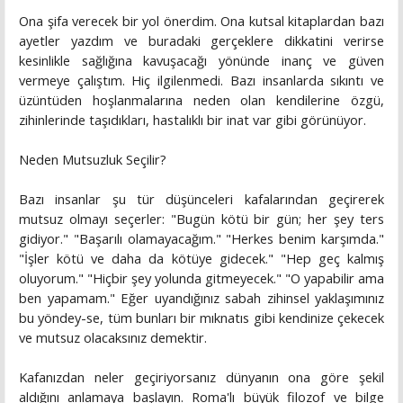
Ona şifa verecek bir yol önerdim. Ona kutsal kitaplardan bazı
ayetler yazdım ve buradaki gerçeklere dikkatini verirse
kesinlikle sağlığına kavuşacağı yönünde inanç ve güven
vermeye çalıştım. Hiç ilgilenmedi. Bazı insanlarda sıkıntı ve
üzüntüden hoşlanmalarına neden olan kendilerine özgü,
zihinlerinde taşıdıkları, hastalıklı bir inat var gibi görünüyor.
Neden Mutsuzluk Seçilir?
Bazı insanlar şu tür düşünceleri kafalarından geçirerek
mutsuz olmayı seçerler: "Bugün kötü bir gün; her şey ters
gidiyor." "Başarılı olamayacağım." "Herkes benim karşımda."
"İşler kötü ve daha da kötüye gidecek." "Hep geç kalmış
oluyorum." "Hiçbir şey yolunda gitmeyecek." "O yapabilir ama
ben yapamam." Eğer uyandığınız sabah zihinsel yaklaşımınız
bu yöndey-se, tüm bunları bir mıknatıs gibi kendinize çekecek
ve mutsuz olacaksınız demektir.
Kafanızdan neler geçiriyorsanız dünyanın ona göre şekil
aldığını anlamaya başlayın. Roma'lı büyük filozof ve bilge