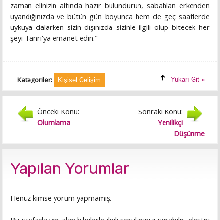
zaman elinizin altında hazır bulundurun, sabahlan erkenden
uyandığınızda ve bütün gün boyunca hem de geç saatlerde
uykuya dalarken sizin dışınızda sizinle ilgili olup bitecek her
şeyi Tanrı'ya emanet edin."
Kategoriler:
Yukarı Git »
Kişisel Gelişim
Önceki Konu:
Sonraki Konu:
Olumlama
Yenilikçi
Düşünme
Yapılan Yorumlar
Henüz kimse yorum yapmamış.
Bu sayfada yer alan bilgilerle ilgili sorularınızı sorabilir, eleştiri