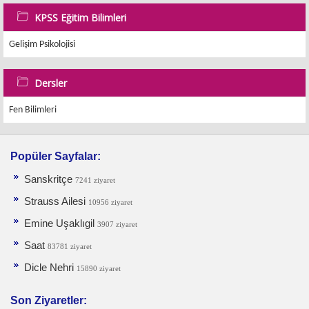
KPSS Eğitim Bilimleri
Gelişim Psikolojisi
Dersler
Fen Bilimleri
Popüler Sayfalar:
Sanskritçe
7241 ziyaret
Strauss Ailesi
10956 ziyaret
Emine Uşaklıgil
3907 ziyaret
Saat
83781 ziyaret
Dicle Nehri
15890 ziyaret
Son Ziyaretler: