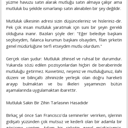
yüzme havuzu satın alarak mutluğu satın almaya çalışır ama
mutluluk bu şekilde ısmarlanıp satın alınabilen bir şey değildir.
Mutluluk ülkesinin adresi sizin düşünceleriniz ve hisleriniz-dir.
Pek çok insan mutluluk yaratmak için suni bir şeyin gerekli
olduğuna inanır. Bazıları şöyle der: "Eğer belediye başkanı
seçilseydim, falanca kurumun başkanı olsaydım, filan şirketin
genel müdürlüğüne terfi etseydim mutlu olurdum."
Gerçek olan şudur: Mutluluk zihinsel ve ruhsal bir durumdur.
Yukarıda sözü edilen pozisyonlardan hiçbiri de beraberinde
mutluluğu getirmez. Kuvvetiniz, neşeniz ve mutluluğunuz, ilahi
düzeni ve bilinçaltı zihninizde yerleşik olan doğru hareketi
arayıp bulmaktan ve bu ilkeleri yaşamınızın bütün
aşamalarında uygulamaktan ibarettir.
Mutluluk Sakin Bir Zihin Tarlasının Hasadıdır
Birkaç yıl önce San Francisco'da seminerler verirken, işlerinin
gidişatı yüzünden çok mutsuz ve kederli olan bir adamla bir
görüşme yaptım. Adam bir şirketin genel müdürüymüş.