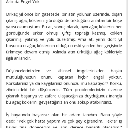
Aslında Engel Yok
Birkaç yıl önce bir gazetede, bir atın yolunun üzerinde, dışarı
çıkmış ağaç köklerini gördüğünde ürktüğünü anlatan bir köşe
yazısı okumuştum. Bu at, sonuç olarak, aynı ağaç köklerini her
gördüğünde ürker olmuş. Çiftçi toprağı kazmış, kökleri
çıkarmış, yakmış ve yolu düzeltmiş. Ama at, yirmi dört yıl
boyunca o ağaç köklerinin olduğu o eski yerden her geçişinde
ürkmeye devam etmiş. Aslında atın ürktüğü ağaç kökleriyle
ilgili anılarıdır.
Düşüncelerinizden ve zihinsel imgelerinizden başka
mutluluğunuzun önünü kapatan hiçbir engel yoktur.
Korkularınız ya da kaygılarınız önünüzü mü kapatıyor? Korku,
zihninizdeki bir düşüncedir. Tüm problemlerinizin üzerine
çıkarak başarıya ve zafere ulaşacağınıza duyduğunuz inançla
bu ağaç köklerini gevşettiğiniz an onu söküp atabilirsiniz.
İş hayatında başarısız olan bir adam tanıdım. Bana şöyle
dedi: "Pek çok hatta yaptım ve çok şey öğrendim. Tekrar iş
hayar tına döneceğim ve son derece başarılı olacağım."