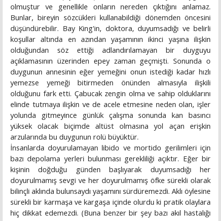
olmuştur ve genellikle onların nereden çıktığını anlamaz.
Bunlar, bireyin sözcükleri kullanabildiği dönemden öncesini
düşündürebilir. Bay King'in, doktora, duyumsadığı ve belirli
koşullar altında en azından yaşamının ikinci yaşına ilişkin
olduğundan söz ettiği adlandırılamayan bir duyguyu
açıklamasının üzerinden epey zaman geçmişti. Sonunda o
duygunun annesinin eğer yemeğini onun istediği kadar hızlı
yemezse yemeği bitirmeden önünden almasıyla ilişkili
olduğunu fark etti. Çabucak zengin olma ve sahip olduklarını
elinde tutmaya ilişkin ve de acele etmesine neden olan, işler
yolunda gitmeyince günlük çalışma sonunda kan basıncı
yüksek olacak biçimde altüst olmasına yol açan erişkin
arzularında bu duygunun rolü büyüktür.
İnsanlarda doyurulamayan libido ve mortido gerilimleri için
bazı depolama yerleri bulunması gerekliliği açıktır. Eğer bir
kişinin doğduğu günden başlıyarak duyumsadığı her
doyurulmamış sevgi ve her doyurulmamış öfke sürekli olarak
bilinçli aklında bulunsaydı yaşamını sürdüremezdi. Aklı öylesine
sürekli bir karmaşa ve kargaşa içinde olurdu ki pratik olaylara
hiç dikkat edemezdi. (Buna benzer bir şey bazı akıl hastalığı