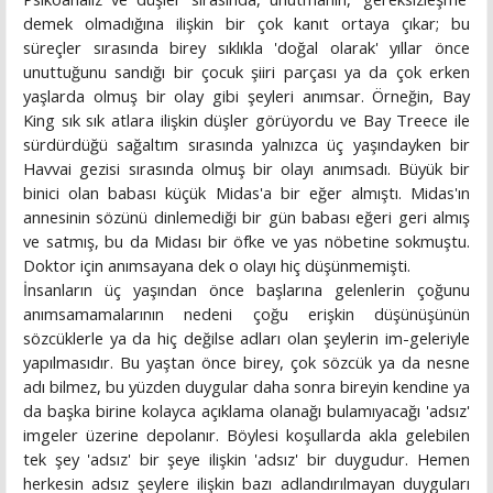
demek olmadığına ilişkin bir çok kanıt ortaya çıkar; bu
süreçler sırasında birey sıklıkla 'doğal olarak' yıllar önce
unuttuğunu sandığı bir çocuk şiiri parçası ya da çok erken
yaşlarda olmuş bir olay gibi şeyleri anımsar. Örneğin, Bay
King sık sık atlara ilişkin düşler görüyordu ve Bay Treece ile
sürdürdüğü sağaltım sırasında yalnızca üç yaşındayken bir
Havvai gezisi sırasında olmuş bir olayı anımsadı. Büyük bir
binici olan babası küçük Midas'a bir eğer almıştı. Midas'ın
annesinin sözünü dinlemediği bir gün babası eğeri geri almış
ve satmış, bu da Midası bir öfke ve yas nöbetine sokmuştu.
Doktor için anımsayana dek o olayı hiç düşünmemişti.
İnsanların üç yaşından önce başlarına gelenlerin çoğunu
anımsamamalarının nedeni çoğu erişkin düşünüşünün
sözcüklerle ya da hiç değilse adları olan şeylerin im-geleriyle
yapılmasıdır. Bu yaştan önce birey, çok sözcük ya da nesne
adı bilmez, bu yüzden duygular daha sonra bireyin kendine ya
da başka birine kolayca açıklama olanağı bulamıyacağı 'adsız'
imgeler üzerine depolanır. Böylesi koşullarda akla gelebilen
tek şey 'adsız' bir şeye ilişkin 'adsız' bir duygudur. Hemen
herkesin adsız şeylere ilişkin bazı adlandırılmayan duyguları