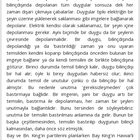
bilinçdışında depolanan tüm duygular sonsuza dek her
zaman dışarı çıkmaya çabalarlar. Duygular tıpkı elektriğin bir
şeyin üzerine yüklenerek saklanması gibi imgelere bağlanarak
depolanır. Elektrik kendisi olarak saklanamaz, bir şeyin içine
depolanması gerekir. Aynı biçimde bir duygu da bir şeylerin
çevresinde depolanmalıdır. Bir duygu, bilinçdışında
depolandığı ya da 'bastırıldığı' zaman ya onu uyaran
temsilden kendini koparıp bilinçdışında önceden bulunan bir
imgeye bağlanır ya da kendi temsilini de birlikte bilinçdışına
götürür. Birinci durumda temsil bilinçli kalır, duygu bilinçdışı
bir hal alır; öyle ki birey duygudan habersiz olur; ikinci
durumda temsil de unutulur çünkü o da bilinçdışı bir hal
almıştır. Bu nedenle unutma 'gereksizleşmeden' çok
bastırmaya bağlıdır. Bir imgenin, yani bir duygu artı bir
temsilin, bastırma ile depolanması, her zaman bir şeyleri
unutmayla bağlantılıdır. Bunu tersinden de söyleyebiliriz:
unutma bir temsilin bastırılması anlamına da gelir. Bunun bir
başka çeşitlemesinden, temsilin bastırılıp duygunun bilinçli
kalmasından, daha önce söz etmiştik.
Bay ve Bn. King'in partilerini planlarken Bay King'in Havvai'li