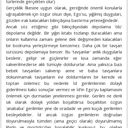
türlerinde gerçekten olur).
Gerçeklik İlkesine uygun olarak, gereğinde önemli konularla
uğraşabilmek için özgür olsun diye, Ego'su, yığılmış duyguları,
gözden ırak kalacakları bilinçdışına bastırma yeteneğindedir.
Ancak söz ettiğimiz gibi bilinçdışındaki depolama 'ölü'
depolama değildir. Bir yığın kitabı tozlanıp duracakları ama
onların kullanma zamanı gelene dek değişmeden kalacakları
bir bodruma yerleştirmeye benzemez. Daha çok bir tavşan
sürüsünü depolamaya benzer. Bu 'tavşanlar' anlık duygularla
beslenir, gelişir ve güçlenirler ve kısa zamanda eğer
salıverilmezlerse aklı tümüyle doldururlar. Ama yalnızca bazı
bebek tavşanları salıverip anne ve baba tavşanlara
dokunmamak tavşanların evi doldurmlarını bir kerede ve
toptan önlemez bu nedenle İd gerilimlerinin dolaylı
giderilmesi kalıcı sonuçlar vermez ve İd'in Ego'yu kaplamasını
önlemek için durmadan yinelenmesi gerekir. Gerilim ne denli
sık olarak dolaylı yoldan boşaltılırsa boşaltılsın özgün
'anababa' gerilimler yine de oradadır ve yeni küçük gerilimleri
besleyebilirler. İd ancak özgün gerilimlerin doğrudan
doyurulmasıyla tümden (ama geçici olarak) doyurulmamış
libido ve mortido'dan boşalabilir; kuşkusuz, bu, olağan