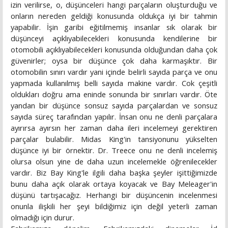
izin verilirse, o, düşünceleri hangi parçaların oluşturduğu ve
onların nereden geldiği konusunda oldukça iyi bir tahmin
yapabilir. İşin garibi eğitilmemiş insanlar sık olarak bir
düşünceyi açıklıyabilecekleri konusunda kendilerine bir
otomobili açıklıyabilecekleri konusunda olduğundan daha çok
güvenirler; oysa bir düşünce çok daha karmaşıktır. Bir
otomobilin sınırı vardır yani içinde belirli sayıda parça ve onu
yapmada kullanılmış belli sayıda makine vardır. Cok çeşitli
oldukları doğru ama eninde sonunda bir sınırları vardır. Öte
yandan bir düşünce sonsuz sayıda parçalardan ve sonsuz
sayıda süreç tarafından yapılır. İnsan onu ne denli parçalara
ayırırsa ayırsın her zaman daha ileri incelemeyi gerektiren
parçalar bulabilir. Midas King'in tansiyonunu yükselten
düşünce iyi bir örnektir. Dr. Treece onu ne denli incelemiş
olursa olsun yine de daha uzun incelemekle öğrenilecekler
vardır. Biz Bay King'le ilgili daha başka şeyler işittiğimizde
bunu daha açık olarak ortaya koyacak ve Bay Meleager'in
düşünü tartışacağız. Herhangi bir düşüncenin incelenmesi
onunla ilişkili her şeyi bildiğimiz için değil yeterli zaman
olmadığı için durur.