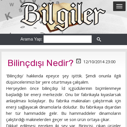
Arama Yap:
Bilinçdışı Nedir?
12/10/2014 23:00
'Bilinçdışı' hakkında epeyce şey işittik. Şimdi onunla ilgili
düşüncelerimizi bir yere oturtmaya çalışalım.
Herşeyden önce bilinçdışı İd içgüdülerinin biçimlenmeye
başladığı bir enerji merkezidir. Onu bir fabrikayla kıyaslarsak
anlaşılması kolaylaşır. Bu fabrika makinaları çalıştırmak için
enerji sağlayacak dinamolarla doludur. Bu fabrikaya dışardan
her tür hammadde gelir. Bu hammaddeler dinamoların
çalıştırdığı makinelerden geçer ve son ürün ortaya çıkar.
Dikkat edilmesi gereken iki şey var. Birincisi, çıkan ürünler