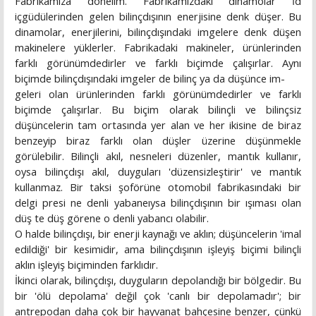
Fabrikamıza dönelim. Fabrikamızdaki dinamolar İd
içgüdülerinden gelen bilinçdışının enerjisine denk düşer. Bu
dinamolar, enerjilerini, bilinçdışındaki imgelere denk düşen
makinelere yüklerler. Fabrikadaki makineler, ürünlerinden
farklı görünümdedirler ve farklı biçimde çalışırlar. Aynı
biçimde bilinçdışındaki imgeler de bilinç ya da düşünce im-
geleri olan ürünlerinden farklı görünümdedirler ve farklı
biçimde çalışırlar. Bu biçim olarak bilinçli ve bilinçsiz
düşüncelerin tam ortasında yer alan ve her ikisine de biraz
benzeyip biraz farklı olan düşler üzerine düşünmekle
görülebilir. Bilinçli akıl, nesneleri düzenler, mantık kullanır,
oysa bilinçdışı akıl, duyguları 'düzensizleştirir' ve mantık
kullanmaz. Bir taksi şoförüne otomobil fabrikasındaki bir
delgi presi ne denli yabaneıysa bilinçdışının bir ışıması olan
düş te düş görene o denli yabancı olabilir.
O halde bilinçdışı, bir enerji kaynağı ve aklın; düşüncelerin 'imal
edildiği' bir kesimidir, ama bilinçdışının işleyiş biçimi bilinçli
aklın işleyiş biçiminden farklıdır.
İkinci olarak, bilinçdışı, duyguların depolandığı bir bölgedir. Bu
bir 'ölü depolama' değil çok 'canlı bir depolamadır'; bir
antrepodan daha çok bir hayvanat bahçesine benzer, çünkü