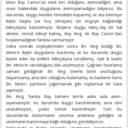
binici Bay Castor'un nasıl biri olduğunu anımsadığını, ama
onun hakkındaki duygularını animsıyamadığını biliyoruz. Bu
durumda, duygu kendini temsilden koparmış ve ata binmeye
ilişkin başka (ve hoş olmayan) bir imgeye bağlandığı
bilinçdışına bastırılmıştır. Böylece duygu bilinç-dışı bir hal
alırken, temsil bilinçli kalmış, Bay King de Bay Castor'dan
hoşlanmadığının farkına varmamıştır.
Daha sonraki söyleşilerinden sonra Bn. King kızdığı Bn.
Metis'e ilişkin duygularını bastırmış ve bu durumda duygu
kişinin adını da birlikte bilinçdışına sürüklemiş, öyle ki kadm
Bn. Metis'in varolduğunu bile unutmuştur. Çağrıları hazırlama
zamanı geldiğinde Bn. King önemli birini unuttuğunu
duyumsamış ama kim olduğunu bulamamış ve bankerin karısı
Bn. Metis'i partisine çağırmamak gibi toplumsal bir hata
yapmıştır.
Bn. King 'harika Bay bilmem kim'in adını asla anım-
sıyamamıştır; bu durumda duygu bastırılmamış ama isim
unutulmuştur, çünkü temsil bastırılmıştır. Tüm bu
durumlarda bastırmanın unutma anlamına geldiğini ve
unutmanın bastırmaya bağlı olduğunu görebiliyoruz.
Psikoanaliz ve düşler sırasında, unutmanın, 'gereksizleşme'