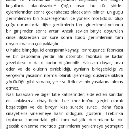
koşullarda olanaksızdır.* Çoğu insan bu tür şiddet
eylemlerinden sonra çok rahatsız olacaklarını bilirler. En güçlü
gerilimlerden biri Superego'nun içe yönelik mortido'su olup
çoğu durumlarda diğer gerilimlerin tam giderilmesi yolunda
bir girişimden sonra artar. Ancak sevilen biriyle doyurulan
cinsel ilişkilerden bir süre sonra libido gerilimlerinin tam
doyurulmasına çok yaklaşılır.
O halde bilinçdışı, İd enerjisinin kaynağı, bir 'düşünce' fabrikası
ve bir depolama yeridir. Bir otomobil fabrikası ne kadar
gezebilirse o da o kadar düşünebilir. Yalnızca duyar, arzu
eder ve de ölülerin dirilebildiği, ayrıların birleşebildiği ve
yerçekimi yasasının normal olarak işlemediği düşlerde sıklıkla
görüldüğü gibi zamana, yere ve fizik evrenin yasalarına aldırış
etmez.
Nazi kasapları ve diğer kitle katillerinden elde edilen kanıtlar
en ahlaksızca cinayetlerin bile mortido'yu geçici olarak
boşalttığını ve de bireyin kısa sürede süreci, daha fazla
cinayetlerle yinelemeye hazır olduğunu gösterir. Treblinka
toplama kampındaki gibi tam vahşilik durumlarında bir
gecelik dinlenme mortido gerilimlerini yenilemeye yetmiştir;