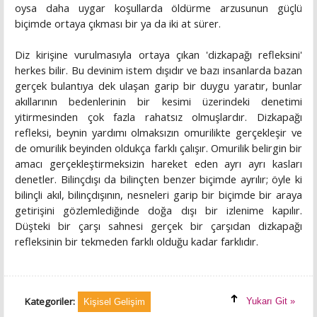
oysa daha uygar koşullarda öldürme arzusunun güçlü
biçimde ortaya çıkması bir ya da iki at sürer.
Diz kirişine vurulmasıyla ortaya çıkan 'dizkapağı refleksini'
herkes bilir. Bu devinim istem dışıdır ve bazı insanlarda bazan
gerçek bulantıya dek ulaşan garip bir duygu yaratır, bunlar
akıllarının bedenlerinin bir kesimi üzerindeki denetimi
yitirmesinden çok fazla rahatsız olmuşlardır. Dizkapağı
refleksi, beynin yardımı olmaksızın omurilikte gerçekleşir ve
de omurilik beyinden oldukça farklı çalışır. Omurilik belirgin bir
amacı gerçekleştirmeksizin hareket eden ayrı ayrı kasları
denetler. Bilinçdışı da bilinçten benzer biçimde ayrılır; öyle ki
bilinçli akıl, bilinçdışının, nesneleri garip bir biçimde bir araya
getirişini gözlemlediğinde doğa dışı bir izlenime kapılır.
Düşteki bir çarşı sahnesi gerçek bir çarşıdan dizkapağı
refleksinin bir tekmeden farklı olduğu kadar farklıdır.
Kategoriler:
Yukarı Git »
Kişisel Gelişim