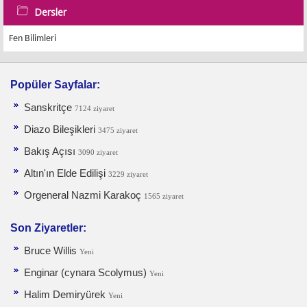
Dersler
Fen Bilimleri
Popüler Sayfalar:
Sanskritçe
7124 ziyaret
Diazo Bileşikleri
3475 ziyaret
Bakış Açısı
3090 ziyaret
Altın'ın Elde Edilişi
3229 ziyaret
Orgeneral Nazmi Karakoç
1565 ziyaret
Son Ziyaretler:
Bruce Willis
Yeni
Enginar (cynara Scolymus)
Yeni
Halim Demiryürek
Yeni