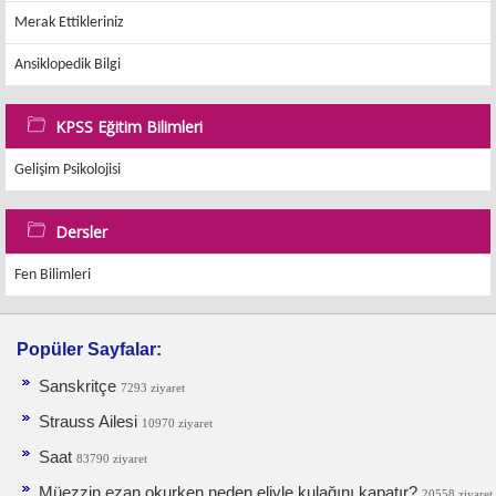
Merak Ettikleriniz
Ansiklopedik Bilgi
KPSS Eğitim Bilimleri
Gelişim Psikolojisi
Dersler
Fen Bilimleri
Popüler Sayfalar:
Sanskritçe
7293 ziyaret
Strauss Ailesi
10970 ziyaret
Saat
83790 ziyaret
Müezzin ezan okurken neden eliyle kulağını kapatır?
20558 ziyaret