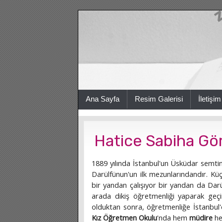
Ana Sayfa
Resim Galerisi
İletişim
Hatice Sabiha Gö
1889 yılında İstanbul'un Üsküdar semtin
Darülfünun'un ilk mezunlarındandır. K
bir yandan çalışıyor bir yandan da Da
arada dikiş öğretmenliği yaparak geç
olduktan sonra, öğretmenliğe İstanbul'
Kız Öğretmen Okulu
'nda hem
müdire
h