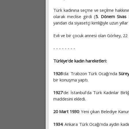
Türk kadınına seçme ve seçilme hakkının 
olarak meclise girdi (
5. Dönem Sivas Mi
yandan da siyasetçi kimliğiyle uzun yıllar
Evli ve bir çocuk annesi olan Görkey, 22
- - - - - - - -
Türkiye'de kadın hareketleri:
1926
'da: Trabzon Türk Ocağı'nda
Sürey
bir konuşma yaptı.
1927
'de: İstanbul'da Türk Kadınlar Birl
maddesini ekledi.
20 Mart 1930
: Yeni çıkan Belediye Kanunu
1934
: Ankara Türk Ocağı'nda aydın kadınl