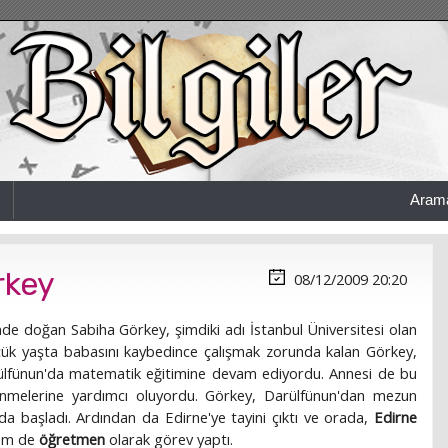
Aram
rkey
08/12/2009 20:20
de doğan Sabiha Görkey, şimdiki adı İstanbul Üniversitesi olan
üçük yaşta babasını kaybedince çalışmak zorunda kalan Görkey,
rülfünun'da matematik eğitimine devam ediyordu. Annesi de bu
inmelerine yardımcı oluyordu. Görkey, Darülfünun'dan mezun
da başladı. Ardından da Edirne'ye tayini çıktı ve orada,
Edirne
em de
öğretmen
olarak görev yaptı.