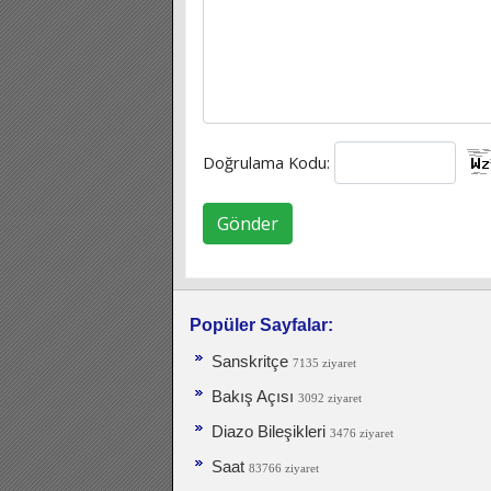
Doğrulama Kodu:
Gönder
Popüler Sayfalar:
Sanskritçe
7135 ziyaret
Bakış Açısı
3092 ziyaret
Diazo Bileşikleri
3476 ziyaret
Saat
83766 ziyaret