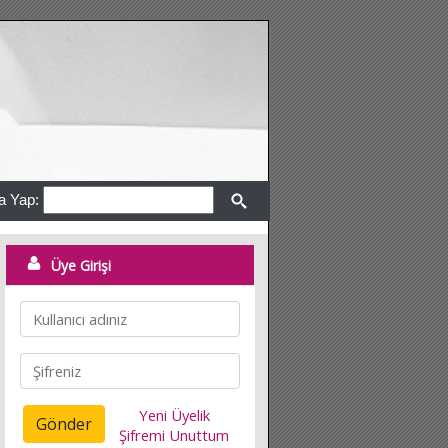
a Yap:
Üye Girişi
Yeni Üyelik
Gönder
Şifremi Unuttum