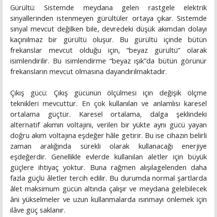
Gürültü: Sistemde meydana gelen rastgele elektrik
sinyallerinden istenmeyen gürültüler ortaya çıkar. Sistemde
sinyal mevcut değilken bile, devredeki düşük akımdan dolayı
kaçınılmaz bir gürültü oluşur. Bu gürültü içinde bütün
frekanslar mevcut olduğu için, “beyaz gürültü” olarak
isimlendirilir. Bu isimlendirme “beyaz ışık”da bütün görünür
frekansların mevcut olmasına dayandırılmaktadır.
Çıkış gücü: Çıkış gücünün ölçülmesi için değişik ölçme
teknikleri mevcuttur. En çok kullanılan ve anlamlısı karesel
ortalama güçtür. Karesel ortalama, dalga şeklindeki
alternatif akımın voltajını, verilen bir yükte aynı gücü yayan
doğru akım voltajına eşdeğer hâle getirir. Bu ise cihazın belirli
zaman aralığında sürekli olarak kullanacağı enerjiye
eşdeğerdir. Genellikle evlerde kullanılan aletler için büyük
güçlere ihtiyaç yoktur. Buna rağmen alışılagelenden daha
fazla güçlü âletler tercih edilir. Bu durumda normal şartlarda
âlet maksimum gücün altında çalışır ve meydana gelebilecek
âni yükselmeler ve uzun kullanmalarda ısınmayı önlemek için
ilâve güç saklanır.