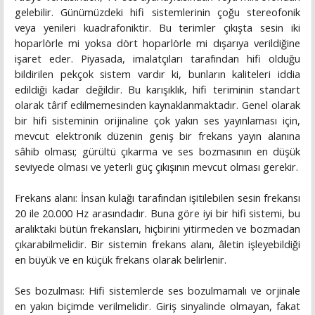
gelebilir. Günümüzdeki hifi sistemlerinin çoğu stereofonik
veya yenileri kuadrafoniktir. Bu terimler çıkışta sesin iki
hoparlörle mi yoksa dört hoparlörle mi dışarıya verildiğine
işaret eder. Piyasada, imalatçıları tarafından hifi olduğu
bildirilen pekçok sistem vardır ki, bunların kaliteleri iddia
edildiği kadar değildir. Bu karışıklık, hifi teriminin standart
olarak târif edilmemesinden kaynaklanmaktadır. Genel olarak
bir hifi sisteminin orijinaline çok yakın ses yayınlaması için,
mevcut elektronik düzenin geniş bir frekans yayın alanına
sâhib olması; gürültü çıkarma ve ses bozmasının en düşük
seviyede olması ve yeterli güç çıkışının mevcut olması gerekir.
Frekans alanı: İnsan kulağı tarafından işitilebilen sesin frekansı
20 ile 20.000 Hz arasındadır. Buna göre iyi bir hifi sistemi, bu
aralıktaki bütün frekansları, hiçbirini yitirmeden ve bozmadan
çıkarabilmelidir. Bir sistemin frekans alanı, âletin işleyebildiği
en büyük ve en küçük frekans olarak belirlenir.
Ses bozulması: Hifi sistemlerde ses bozulmamalı ve orjinale
en yakın biçimde verilmelidir. Giriş sinyalinde olmayan, fakat