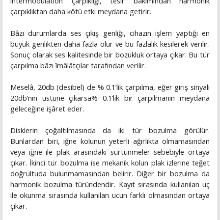
intermodulation çarpıklığı, tesir bakımından harmonik
çarpıklıktan daha kötü etki meydana getirir.
Bâzı durumlarda ses çıkış genliği, cihazın işlem yaptığı en
büyük genlikten daha fazla olur ve bu fazlalık kesilerek verilir.
Sonuç olarak ses kalitesinde bir bozukluk ortaya çıkar. Bu tür
çarpılma bâzı îmâlâtçılar tarafından verilir.
Meselâ, 20db (desibel) de % 0.1’lik çarpılma, eğer giriş sinyali
20db’nin üstüne çıkarsa% 0.1’lik bir çarpılmanın meydana
geleceğine işâret eder.
Disklerin çoğaltılmasında da iki tür bozulma görülür.
Bunlardan biri, iğne kolunun yeterli ağırlıkta olmamasından
veya iğne ile plak arasındaki sürtünmeler sebebiyle ortaya
çıkar. İkinci tür bozulma ise mekanik kolun plak izlerine teğet
doğrultuda bulunmamasından belirir. Diğer bir bozulma da
harmonik bozulma türündendir. Kayıt sırasında kullanılan uç
ile okunma sırasında kullanılan ucun farklı olmasından ortaya
çıkar.