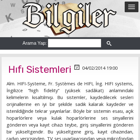
Arama Yap:
Hıfı Sistemleri
04/02/2014 19:00
Alm. HIFI-Systeme, Fr. Systèmes de HIFI, İng. HIFI systems,
İngilizce “high fidelity” (yüksek sadâkat) anlamındaki
kelimelerin kısaltılmışı. Bu sistemler, kaydedilecek sesleri
orijinallerine en iyi bir şekilde sadık kalarak kaydeder ve
istenildiğinde tekrar yayınlarlar. Böyle bir sistemin esası, açık
hoparlörlere veya kulak hoparlörlerine ses sinyallerini
gönderen veya kayıt cihazı teybe, giriş sinyallerini gönderen
bir yükseltgendir. Bu yükseltgene giriş, kayıt cihazından,
radyo vericisinden, TV ses uyarlayıcısından veya mikrofondan