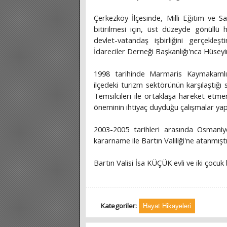
Çerkezköy İlçesinde, Milli Eğitim ve S
bitirilmesi için, üst düzeyde gönüllü 
devlet-vatandaş işbirliğini gerçekleş
İdareciler Derneği Başkanlığı'nca Hüsey
1998 tarihinde Marmaris Kaymakamlığ
ilçedeki turizm sektörünün karşılaştığı
Temsilcileri ile ortaklaşa hareket etm
öneminin ihtiyaç duyduğu çalışmalar yap
2003-2005 tarihleri arasında Osmaniye
kararname ile Bartın Valiliği'ne atanmıştı
Bartın Valisi İsa KÜÇÜK evli ve iki çocuk 
Kategoriler:
Hayat Hikayeleri