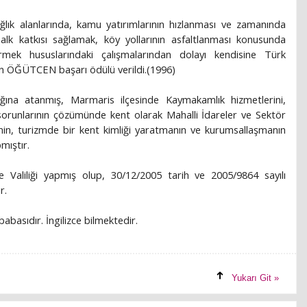
ağlık alanlarında, kamu yatırımlarının hızlanması ve zamanında
halk katkısı sağlamak, köy yollarının asfaltlanması konusunda
tirmek hususlarındaki çalışmalarından dolayı kendisine Türk
in ÖĞÜTCEN başarı ödülü verildi.(1996)
ına atanmış, Marmaris ilçesinde Kaymakamlık hizmetlerini,
 sorunlarının çözümünde kent olarak Mahalli İdareler ve Sektör
enin, turizmde bir kent kimliği yaratmanın ve kurumsallaşmanın
mıştır.
 Valiliği yapmış olup, 30/12/2005 tarih ve 2005/9864 sayılı
r.
babasıdır. İngilizce bilmektedir.
Yukarı Git »