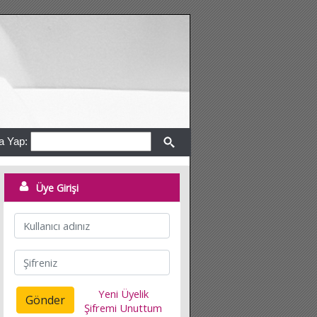
a Yap:
Üye Girişi
Yeni Üyelik
Gönder
Şifremi Unuttum