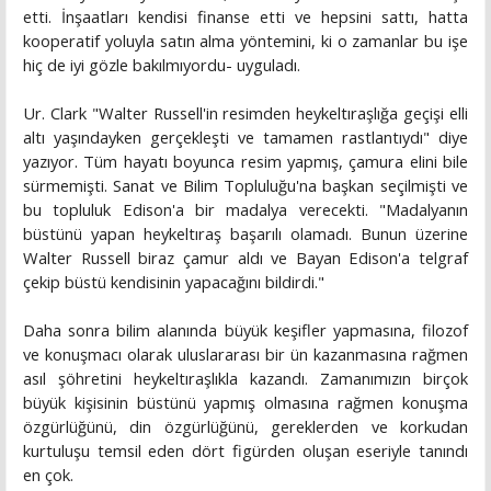
etti. İnşaatları kendisi finanse etti ve hepsini sattı, hatta
kooperatif yoluyla satın alma yöntemini, ki o zamanlar bu işe
hiç de iyi gözle bakılmıyordu- uyguladı.
Ur. Clark "Walter Russell'in resimden heykeltıraşlığa geçişi elli
altı yaşındayken gerçekleşti ve tamamen rastlantıydı" diye
yazıyor. Tüm hayatı boyunca resim yapmış, çamura elini bile
sürmemişti. Sanat ve Bilim Topluluğu'na başkan seçilmişti ve
bu topluluk Edison'a bir madalya verecekti. "Madalyanın
büstünü yapan heykeltıraş başarılı olamadı. Bunun üzerine
Walter Russell biraz çamur aldı ve Bayan Edison'a telgraf
çekip büstü kendisinin yapacağını bildirdi."
Daha sonra bilim alanında büyük keşifler yapmasına, filozof
ve konuşmacı olarak uluslararası bir ün kazanmasına rağmen
asıl şöhretini heykeltıraşlıkla kazandı. Zamanımızın birçok
büyük kişisinin büstünü yapmış olmasına rağmen konuşma
özgürlüğünü, din özgürlüğünü, gereklerden ve korkudan
kurtuluşu temsil eden dört figürden oluşan eseriyle tanındı
en çok.