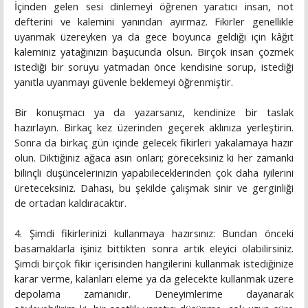
İçinden gelen sesi dinlemeyi öğrenen yaratıcı insan, not
defterini ve kalemini yanından ayırmaz. Fikirler genellikle
uyanmak üzereyken ya da gece boyunca geldiği için kâğıt
kaleminiz yatağınızın başucunda olsun. Birçok insan çözmek
istediği bir soruyu yatmadan önce kendisine sorup, istediği
yanıtla uyanmayı güvenle beklemeyi öğrenmiştir.
Bir konuşmacı ya da yazarsanız, kendinize bir taslak
hazırlayın. Birkaç kez üzerinden geçerek aklınıza yerleştirin.
Sonra da birkaç gün içinde gelecek fikirleri yakalamaya hazır
olun. Diktiğiniz ağaca asın onları; göreceksiniz ki her zamanki
bilinçli düşüncelerinizin yapabileceklerinden çok daha iyilerini
üreteceksiniz. Dahası, bu şekilde çalışmak sinir ve gerginliği
de ortadan kaldıracaktır.
4. Şimdi fikirlerinizi kullanmaya hazırsınız: Bundan önceki
basamaklarla işiniz bittikten sonra artık eleyici olabilirsiniz.
Şimdi birçok fikir içerisinden hangilerini kullanmak istediğinize
karar verme, kalanları eleme ya da gelecekte kullanmak üzere
depolama zamanıdır. Deneyimlerime dayanarak