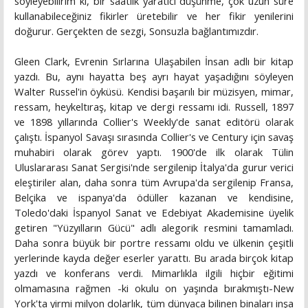
söyleyebilirim ki, bir saatlik yaratıcı düşünme, çok uzun süre
kullanabileceğiniz fikirler üretebilir ve her fikir yenilerini
doğurur. Gerçekten de sezgi, Sonsuzla bağlantımızdır.
Gleen Clark, Evrenin Sırlarına Ulaşabilen İnsan adlı bir kitap
yazdı. Bu, aynı hayatta beş ayrı hayat yaşadığını söyleyen
Walter Russel'in öyküsü. Kendisi başarılı bir müzisyen, mimar,
ressam, heykeltıraş, kitap ve dergi ressamı idi. Russell, 1897
ve 1898 yıllarında Collier's Weekly'de sanat editörü olarak
çalıştı. İspanyol Savaşı sırasında Collier's ve Century için savaş
muhabiri olarak görev yaptı. 1900'de ilk olarak Tülin
Uluslararası Sanat Sergisi'nde sergilenip İtalya'da gurur verici
eleştiriler alan, daha sonra tüm Avrupa'da sergilenip Fransa,
Belçika ve ispanya'da ödüller kazanan ve kendisine,
Toledo'daki İspanyol Sanat ve Edebiyat Akademisine üyelik
getiren "Yüzyılların Gücü" adlı alegorik resmini tamamladı.
Daha sonra büyük bir portre ressamı oldu ve ülkenin çeşitli
yerlerinde kayda değer eserler yarattı. Bu arada birçok kitap
yazdı ve konferans verdi. Mimarlıkla ilgili hiçbir eğitimi
olmamasına rağmen -ki okulu on yaşında bırakmıştı-New
York'ta yirmi milyon dolarlık, tüm dünyaca bilinen binaları inşa