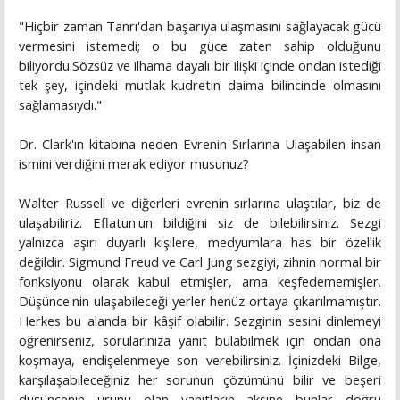
"Hiçbir zaman Tanrı'dan başarıya ulaşmasını sağlayacak gücü
vermesini istemedi; o bu güce zaten sahip olduğunu
biliyordu.Sözsüz ve ilhama dayalı bir ilişki içinde ondan istediği
tek şey, içindeki mutlak kudretin daima bilincinde olmasını
sağlamasıydı."
Dr. Clark'ın kitabına neden Evrenin Sırlarına Ulaşabilen insan
ismini verdiğini merak ediyor musunuz?
Walter Russell ve diğerleri evrenin sırlarına ulaştılar, biz de
ulaşabiliriz. Eflatun'un bildiğini siz de bilebilirsiniz. Sezgi
yalnızca aşırı duyarlı kişilere, medyumlara has bir özellik
değildir. Sigmund Freud ve Carl Jung sezgiyi, zihnin normal bir
fonksiyonu olarak kabul etmişler, ama keşfedememişler.
Düşünce'nin ulaşabileceği yerler henüz ortaya çıkarılmamıştır.
Herkes bu alanda bir kâşif olabilir. Sezginin sesini dinlemeyi
öğrenirseniz, sorularınıza yanıt bulabilmek için ondan ona
koşmaya, endişelenmeye son verebilirsiniz. İçinizdeki Bilge,
karşılaşabileceğiniz her sorunun çözümünü bilir ve beşeri
düşüncenin ürünü olan yanıtların aksine bunlar doğru