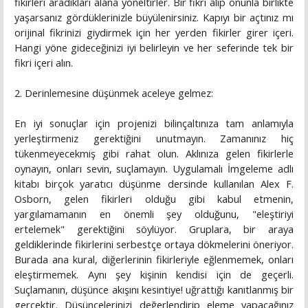
fikirleri aradıkları alana yöneltirler. Bir fikri alıp onunla birlikte
yaşarsanız gördüklerinizle büyülenirsiniz. Kapıyı bir açtınız mı
orijinal fikrinizi giydirmek için her yerden fikirler girer içeri.
Hangi yöne gideceğinizi iyi belirleyin ve her seferinde tek bir
fikri içeri alın.
2. Derinlemesine düşünmek aceleye gelmez:
En iyi sonuçlar için projenizi bilinçaltınıza tam anlamıyla
yerleştirmeniz gerektiğini unutmayın. Zamanınız hiç
tükenmeyecekmiş gibi rahat olun. Aklınıza gelen fikirlerle
oynayın, onları sevin, suçlamayın. Uygulamalı İmgeleme adlı
kitabı birçok yaratıcı düşünme dersinde kullanılan Alex F.
Osborn, gelen fikirleri olduğu gibi kabul etmenin,
yargılamamanın en önemli şey olduğunu, "eleştiriyi
ertelemek" gerektiğini söylüyor. Gruplara, bir araya
geldiklerinde fikirlerini serbestçe ortaya dökmelerini öneriyor.
Burada ana kural, diğerlerinin fikirleriyle eğlenmemek, onları
eleştirmemek. Aynı şey kişinin kendisi için de geçerli.
Suçlamanın, düşünce akışını kesintiye! uğrattığı kanıtlanmış bir
gerçektir. Düşüncelerinizi değerlendirip eleme yapacağınız