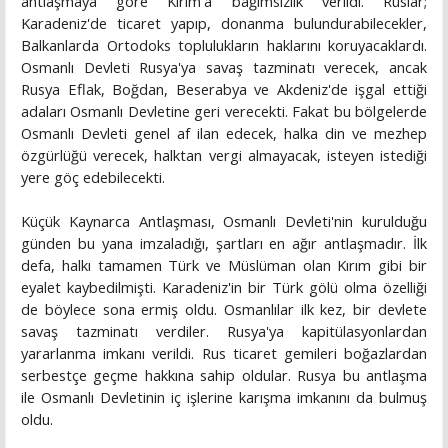
antlaşmaya göre Kırım'a bağımsızlık verildi. Ruslar;
Karadeniz'de ticaret yapıp, donanma bulundurabilecekler,
Balkanlarda Ortodoks toplulukların haklarını koruyacaklardı.
Osmanlı Devleti Rusya'ya savaş tazminatı verecek, ancak
Rusya Eflak, Boğdan, Beserabya ve Akdeniz'de işgal ettiği
adaları Osmanlı Devletine geri verecekti. Fakat bu bölgelerde
Osmanlı Devleti genel af ilan edecek, halka din ve mezhep
özgürlüğü verecek, halktan vergi almayacak, isteyen istediği
yere göç edebilecekti.
Küçük Kaynarca Antlaşması, Osmanlı Devleti'nin kurulduğu
günden bu yana imzaladığı, şartları en ağır antlaşmadır. İlk
defa, halkı tamamen Türk ve Müslüman olan Kırım gibi bir
eyalet kaybedilmişti. Karadeniz'in bir Türk gölü olma özelliği
de böylece sona ermiş oldu. Osmanlılar ilk kez, bir devlete
savaş tazminatı verdiler. Rusya'ya kapitülasyonlardan
yararlanma imkanı verildi. Rus ticaret gemileri boğazlardan
serbestçe geçme hakkına sahip oldular. Rusya bu antlaşma
ile Osmanlı Devletinin iç işlerine karışma imkanını da bulmuş
oldu.