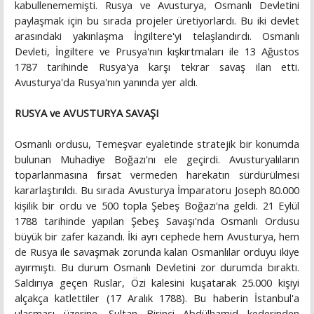
kabullenememişti. Rusya ve Avusturya, Osmanlı Devletini
paylaşmak için bu sırada projeler üretiyorlardı. Bu iki devlet
arasındaki yakınlaşma İngiltere'yi telaşlandırdı. Osmanlı
Devleti, İngiltere ve Prusya'nın kışkırtmaları ile 13 Ağustos
1787 tarihinde Rusya'ya karşı tekrar savaş ilan etti.
Avusturya'da Rusya'nın yanında yer aldı.
RUSYA ve AVUSTURYA SAVAŞI
Osmanlı ordusu, Temeşvar eyaletinde stratejik bir konumda
bulunan Muhadiye Boğazı'nı ele geçirdi. Avusturyalıların
toparlanmasına fırsat vermeden harekatın sürdürülmesi
kararlaştırıldı. Bu sırada Avusturya İmparatoru Joseph 80.000
kişilik bir ordu ve 500 topla Şebeş Boğazı'na geldi. 21 Eylül
1788 tarihinde yapılan Şebeş Savaşı'nda Osmanlı Ordusu
büyük bir zafer kazandı. İki ayrı cephede hem Avusturya, hem
de Rusya ile savaşmak zorunda kalan Osmanlılar orduyu ikiye
ayırmıştı. Bu durum Osmanlı Devletini zor durumda bıraktı.
Saldırıya geçen Ruslar, Özi kalesini kuşatarak 25.000 kişiyi
alçakça katlettiler (17 Aralık 1788). Bu haberin İstanbul'a
ulaşması üzerine, Sultan Birinci Abdülhamid kederinden