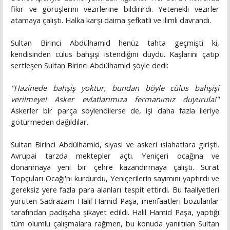
fikir ve görüşlerini vezirlerine bildirirdi. Yetenekli vezirler
atamaya çalıştı. Halka karşı daima şefkatli ve ılımlı davrandı.
Sultan Birinci Abdülhamid henüz tahta geçmişti ki,
kendisinden cülus bahşişi istendiğini duydu. Kaşlarını çatıp
sertleşen Sultan Birinci Abdülhamid şöyle dedi:
"Hazinede bahşiş yoktur, bundan böyle cülus bahşişi
verilmeye! Asker evlatlarımıza fermanımız duyurula!"
Askerler bir parça söylendilerse de, işi daha fazla ileriye
götürmeden dağıldılar.
Sultan Birinci Abdülhamid, siyasi ve askeri ıslahatlara girişti.
Avrupai tarzda mektepler açtı. Yeniçeri ocağına ve
donanmaya yeni bir çehre kazandırmaya çalıştı. Sürat
Topçuları Ocağı'nı kurdurdu, Yeniçerilerin sayımını yaptırdı ve
gereksiz yere fazla para alanları tespit ettirdi. Bu faaliyetleri
yürüten Sadrazam Halil Hamid Paşa, menfaatleri bozulanlar
tarafından padişaha şikayet edildi. Halil Hamid Paşa, yaptığı
tüm olumlu çalışmalara rağmen, bu konuda yanıltılan Sultan