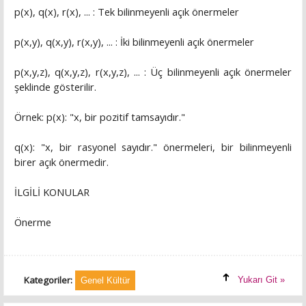
p(x), q(x), r(x), ... : Tek bilinmeyenli açık önermeler
p(x,y), q(x,y), r(x,y), ... : İki bilinmeyenli açık önermeler
p(x,y,z), q(x,y,z), r(x,y,z), ... : Üç bilinmeyenli açık önermeler
şeklinde gösterilir.
Örnek: p(x): "x, bir pozitif tamsayıdır."
q(x): "x, bir rasyonel sayıdır." önermeleri, bir bilinmeyenli
birer açık önermedir.
İLGİLİ KONULAR
Önerme
Kategoriler:
Yukarı Git »
Genel Kültür