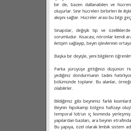
bir de, bazen dallanabilen ve hücrenin
oluşurlar. Sinir hücreleri birbirleri ile iliş
akışını sağlar. Hücreler arası bu bilgi geç
Sinapslar, değişik tip ve özelliklerd
sorumludur. Kısacası, nöronlar kendi ara
iletişim sağlayıp, beyin işlevlerinin orta
Başka bir deyişle, yeni bilgilerin öğreni
Parka yürüyüşe gittiğinizi düşünün: Hav
yediğiniz dondurmanın tadını hatırlıyor
bölümünde toplanır. Bu alanlar, örneğin; 
olabilirler.
Bildiğimiz gibi beynimiz farklı kısımla
Beynin hipokamp bölgesi hafızayı oluş
temporal lob'un iç kısmında yerleşmiş
yapılardan bazıları, ara beynin etrafında 
Bu yapıya, özel olarak limbik sistem adı 