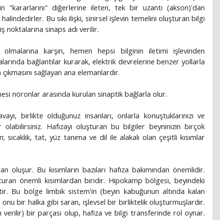
 "kararlarını" diğerlerine ileten, tek bir uzantı (akson)'dan
ki halindedirler. Bu sıkı ilişki, sinirsel işlevin temelini oluşturan bilgi
iş noktalarına sinaps adı verilir.
e olmalarına karşın, hemen hepsi bilginin iletimi işlevinden
larında bağlantılar kurarak, elektrik devrelerine benzer yollarla
ya çıkmasını sağlayan ana elemanlardır.
lmesi nöronlar arasında kurulan sinaptik bağlarla olur.
ayı, birlikte olduğunuz insanları, onlarla konuştuklarınızı ve
 olabilirsiniz. Hafızayı oluşturan bu bilgiler beyninizin birçok
sıcaklık, tat, yüz tanıma ve dil ile alakalı olan çeşitli kısımlar
rdan oluşur. Bu kısımların bazıları hafıza bakımından önemlidir.
turan önemli kısımlardan biridir. Hipokamp bölgesi, beyindeki
tir. Bu bölge limbik sistem'in (beyin kabuğunun altında kalan
onu bir halka gibi saran, işlevsel bir birliktelik oluşturmuşlardır.
verilir) bir parçası olup, hafıza ve bilgi transferinde rol oynar.