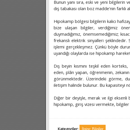
Bunun yanı sıra, eski ve yeni bilgilerin
dış tabakası olan boz madde'nin farklı 
Hipokamp bölgesi bilgilerin kalıcı hafız
bize ulaşan bilgiler, verdiğimiz ö
duymadığımız, önemsemediğimiz; kısaca
frekanslı elektrik sinyalleri şeklindedi
işlemi gerçekleşmez. Çünkü böyle duru
uyandığı olaylarda ise hipokamp hareke
Dış beyin kısmını teşkil eden korteks
eden, plân yapan, öğrenmenin, zekanın v
görünmektedir. Üzerindeki görme, duy
iletişim halinde bulunur. Bu kapasiteyi n
Diğer bir deyişle, merak ve ilgi eksenli
hipokamp, giriş vizesi vermekte, bilgile
Kategoriler:
İlginç Bilgiler