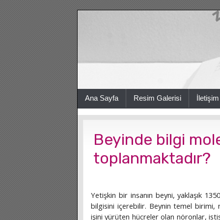
Ana Sayfa
Resim Galerisi
İletişim
Beyinde bilgi mo
toplanmaktadır?
Yetişkin bir insanın beyni, yaklaşık 13
bilgisini içerebilir. Beynin temel birimi,
işini yürüten hücreler olan nöronlar, ist