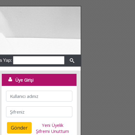
a Yap:
Üye Girişi
Yeni Üyelik
Gönder
Şifremi Unuttum