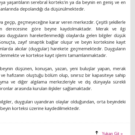
 veya yaşantıların serebral korteks'in ya da beynin en geniş ve en
alanlarında depolandığı da düşünülmektedir.
aya geçip, geçmeyeceğine karar veren merkezdir. Çeşitli şekillerle
nem derecesine göre beyne kaydolmaktadır. Merak ve ilgi
sı duyguların hareketlenmediği olaylarda gelen bilgiler düşük
r. Sonuçta, zayıf sinaptik bağlar oluşur ve beyin korteksine kayıt
mlarda alıcılar (duygular) harekete geçmemektedir. Duyguların
tlenmekte ve kortekse kayıt işlemi tamamlanmaktadır.
, beynin düşünen, konuşan, yazan, yeni buluşlar yapan, merak
e hafızanın oluştuğu bölüm olup, sınırsız bir kapasiteye sahip
ma ve diğer algılama merkezleriyle ve dış dünyayla sürekli
öronlar arasında kurulan ilişkiler sağlamaktadır.
 bilgiler, duyguları uyandıran olaylar olduğundan, orta beyindeki
r beyin korteksi üzerine kaydedilmektedir.
Yukarı Git »