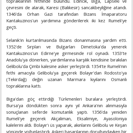
topraklarının fethinde bulundu. Edincik, Biga, Lapseki ve
çevresini de alarak, Karesi (Balıkesir) sancakbeyliğine atandı.
1346'da Orhan Gazi tarafından Bizans İmaparatoru
Kantakuzinos'un yardımına gönderilerek iki kez Rumeli'ye
geçti.
Selanik'in kurtarılmasında Bizans donanmasına yardım etti.
1352'de Sırpları ve Bulgarları Dimetoka'da yenerek
Kantakuzinos'un Edirne'ye girmesinde rol oynadı. 1353'te
Anadolu'ya dönerken, yardımlarına karşılık kendisine bırakılan
Gelibolu'da Çimbi kalesine asker yerleştirdi. 1354'te Rumeli'nin
fethi amacıyla Gelibolu'ya geçerek Bolayır'dan Rodosto'ya
(Tekirdağ) değin uzanan Marmara kıyılarını Osmanlı
topraklarına kattı.
Biga'dan göç ettirdiği Türkmenleri buralara yerleştirdi.
Bursa'ya döndükten sonra aynı yıl Ankara'nın alınmasıyla
sonuçlanan seferde komutanlık yaptı. 1356'da yeniden
Rumeli'ye geçerek Akçaliman, Eksalimiye, Ayasoloniya
kalelerini aldı. Bolayır'ı üs yaparak, akınlarını Gelibolu ve Keşan
yönünde yoğunlaştırdı. Askeri başarılarının doruğundayken bir