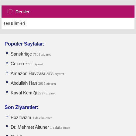
Dersler
Fen Bilimleri
Popüler Sayfalar:
Sanskritçe
7161 ziyaret
Cezerı
2708 ziyaret
Amazon Havzası
8833 ziyaret
Abdullah Han
2615 ziyaret
Kaval Kemiği
2227 ziyaret
Son Ziyaretler:
Pozitivizm
1 dakika önce
Dr. Mehmet Altuner
1 dakika önce