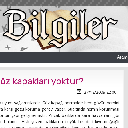
Aram
göz kapakları yoktur?
27/12/2009 22:00
şama uyum sağlamışlardır. Göz kapağı normalde hem gözün nemini
a karşı gözü koruma görevi yapar. Sualtında nemin korunması
 bir yapı gelişmemiştir. Ancak balıklarda kara hayvanları gibi
bulunur. Hızlı yüzen balıklarda büyük bir deri kıvrımı (yağlı
daysa avlanma sırasında gözkapağına benzer bir perde gözü