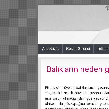
Ana Sayfa
Resim Galerisi
İletişim
Balıkların neden 
Pisces sınıfı üyeleri balıklar sucul ya
sağlamak hem de havada uçuşan tozlar
gibi sorun olmadığından göz kapağı gibi
olmasa da gözkapağına benzer yapılar 
gözkapağı) bulunur. Köpekbalıkların