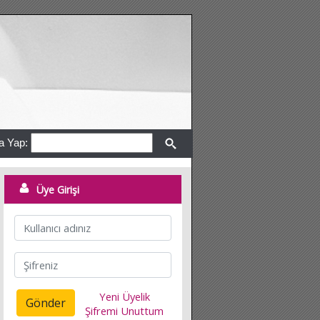
a Yap:
Üye Girişi
Yeni Üyelik
Gönder
Şifremi Unuttum