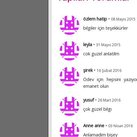
özlem hatip
•
08 Mayıs 2015
bilgiler için teşekkürler
leyla
•
31 Mayıs 2015
cok guzel anlatilm
şirek
•
16 Şubat 2016
Ödev için hepsini yazıyo
emanet olun
yusuf
•
26 Mart 2016
çok güzel bilgi
Anne anne
•
03 Nisan 2016
Anlamadim bişey