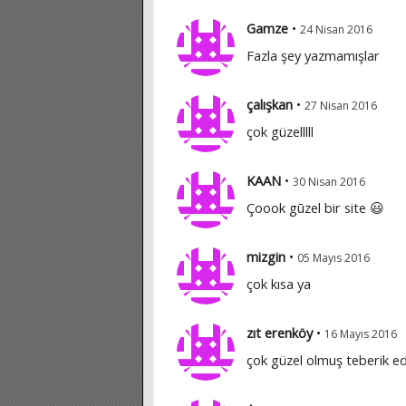
Gamze
•
24 Nisan 2016
Fazla şey yazmamışlar
çalışkan
•
27 Nisan 2016
çok güzelllll
KAAN
•
30 Nisan 2016
Çoook gūzel bir site 😃
mizgin
•
05 Mayıs 2016
çok kısa ya
zıt erenköy
•
16 Mayıs 2016
çok güzel olmuş teberik e