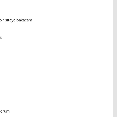
ir siteye bakacam
6
.
yorum