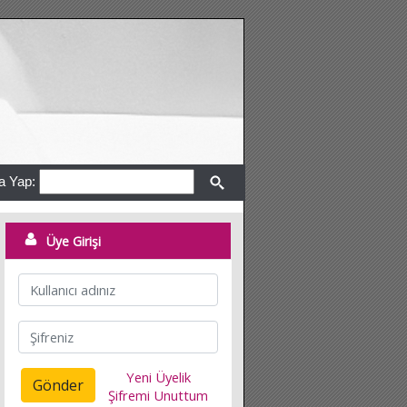
a Yap:
Üye Girişi
Yeni Üyelik
Gönder
Şifremi Unuttum