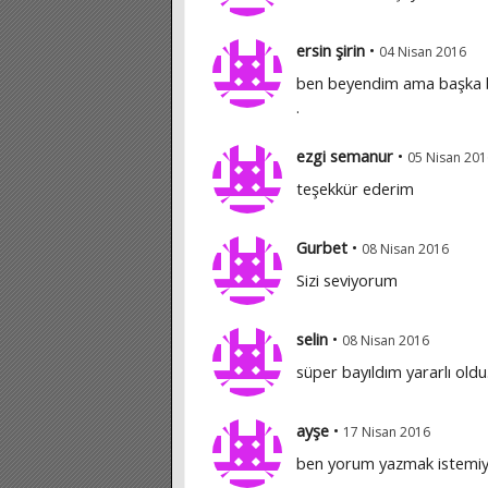
ersin şirin
•
04 Nisan 2016
ben beyendim ama başka b
.
ezgi semanur
•
05 Nisan 201
teşekkür ederim
Gurbet
•
08 Nisan 2016
Sizi seviyorum
selin
•
08 Nisan 2016
süper bayıldım yararlı oldu
ayşe
•
17 Nisan 2016
ben yorum yazmak istemi