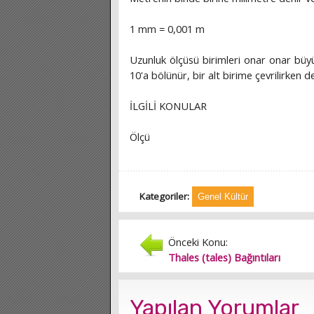
1 mm = 0,001 m
Uzunluk ölçüsü birimleri onar onar büyür
10'a bölünür, bir alt birime çevrilirken de 
İLGİLİ KONULAR
Ölçü
Kategoriler:
Genel Kültür
Önceki Konu:
Thales (tales) Bağıntıları
Yapılan Yorumlar