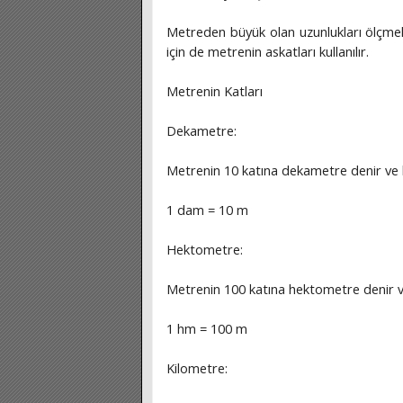
Metreden büyük olan uzunlukları ölçmek
için de metrenin askatları kullanılır.
Metrenin Katları
Dekametre:
Metrenin 10 katına dekametre denir ve k
1 dam = 10 m
Hektometre:
Metrenin 100 katına hektometre denir ve 
1 hm = 100 m
Kilometre: