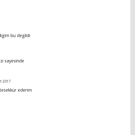
igim bu degildi
zı sayesinde
t 2017
z tesekkür ederim