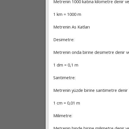
Metrenin 1000 katına kilometre denir ve 
1 km = 1000 m
Metrenin As Katları
Desimetre:
Metrenin onda birine desimetre denir ve 
1 dm = 0,1 m
Santimetre:
Metrenin yüzde birine santimetre denir v
1 cm = 0,01 m
Milimetre:
Metrenin binde birine milimetre denir ve