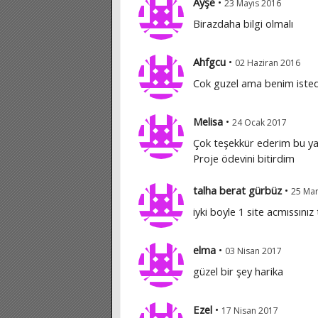
Ayşe
•
23 Mayıs 2016
Birazdaha bilgi olmalı
Ahfgcu
•
02 Haziran 2016
Cok guzel ama benim isted
Melisa
•
24 Ocak 2017
Çok teşekkür ederim bu ya
Proje ödevini bitirdim
talha berat gürbüz
•
25 Mar
iyki boyle 1 site acmıssını
elma
•
03 Nisan 2017
güzel bir şey harika
Ezel
•
17 Nisan 2017