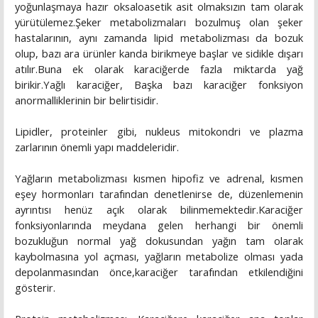
yoğunlaşmaya hazır oksaloasetik asit olmaksızın tam olarak
yürütülemez.Şeker metabolizmaları bozulmuş olan şeker
hastalarının, aynı zamanda lipid metabolizması da bozuk
olup, bazı ara ürünler kanda birikmeye başlar ve sidikle dışarı
atılır.Buna ek olarak karaciğerde fazla miktarda yağ
birikir.Yağlı karaciğer, Başka bazı karaciğer fonksiyon
anormalliklerinin bir belirtisidir.
Lipidler, proteinler gibi, nukleus mitokondri ve plazma
zarlarının önemli yapı maddeleridir.
Yağların metabolizması kısmen hipofiz ve adrenal, kısmen
eşey hormonları tarafından denetlenirse de, düzenlemenin
ayrıntısı henüz açık olarak bilinmemektedir.Karaciğer
fonksiyonlarında meydana gelen herhangi bir önemli
bozukluğun normal yağ dokusundan yağın tam olarak
kaybolmasına yol açması, yağların metabolize olması yada
depolanmasından önce,karaciğer tarafından etkilendiğini
gösterir.