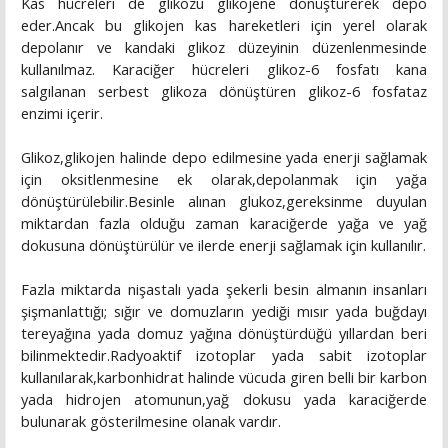
Kas hücreleri de glikozu glikojene dönüştürerek depo
eder.Ancak bu glikojen kas hareketleri için yerel olarak
depolanır ve kandaki glikoz düzeyinin düzenlenmesinde
kullanılmaz. Karaciğer hücreleri glikoz-6 fosfatı kana
salgılanan serbest glikoza dönüştüren glikoz-6 fosfataz
enzimi içerir.
Glikoz,glikojen halinde depo edilmesine yada enerji sağlamak
için oksitlenmesine ek olarak,depolanmak için yağa
dönüştürülebilir.Besinle alınan glukoz,gereksinme duyulan
miktardan fazla olduğu zaman karaciğerde yağa ve yağ
dokusuna dönüştürülür ve ilerde enerji sağlamak için kullanılır.
Fazla miktarda nişastalı yada şekerli besin almanın insanları
şişmanlattığı; sığır ve domuzların yediği mısır yada buğdayı
tereyağına yada domuz yağına dönüştürdüğü yıllardan beri
bilinmektedir.Radyoaktif izotoplar yada sabit izotoplar
kullanılarak,karbonhidrat halinde vücuda giren belli bir karbon
yada hidrojen atomunun,yağ dokusu yada karaciğerde
bulunarak gösterilmesine olanak vardır.