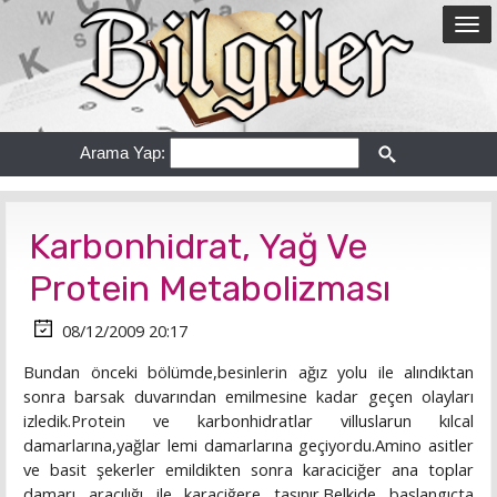
Arama Yap:
Karbonhidrat, Yağ Ve
Protein Metabolizması
08/12/2009 20:17
Bundan önceki bölümde,besinlerin ağız yolu ile alındıktan
sonra barsak duvarından emilmesine kadar geçen olayları
izledik.Protein ve karbonhidratlar villuslarun kılcal
damarlarına,yağlar lemi damarlarına geçiyordu.Amino asitler
ve basit şekerler emildikten sonra karaciciğer ana toplar
damarı aracılığı ile karaciğere taşınır.Belkide başlangıçta