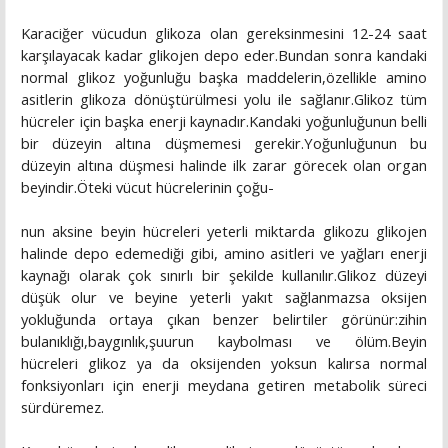
Karaciğer vücudun glikoza olan gereksinmesini 12-24 saat
karşılayacak kadar glikojen depo eder.Bundan sonra kandaki
normal glikoz yoğunluğu başka maddelerin,özellikle amino
asitlerin glikoza dönüştürülmesi yolu ile sağlanır.Glikoz tüm
hücreler için başka enerji kaynadır.Kandaki yoğunluğunun belli
bir düzeyin altına düşmemesi gerekir.Yoğunluğunun bu
düzeyin altına düşmesi halinde ilk zarar görecek olan organ
beyindir.Öteki vücut hücrelerinin çoğu-
nun aksine beyin hücreleri yeterli miktarda glikozu glikojen
halinde depo edemediği gibi, amino asitleri ve yağları enerji
kaynağı olarak çok sınırlı bir şekilde kullanılır.Glikoz düzeyi
düşük olur ve beyine yeterli yakıt sağlanmazsa oksijen
yokluğunda ortaya çıkan benzer belirtiler görünür:zihin
bulanıklığı,baygınlık,şuurun kaybolması ve ölüm.Beyin
hücreleri glikoz ya da oksijenden yoksun kalırsa normal
fonksiyonları için enerji meydana getiren metabolik süreci
sürdüremez.