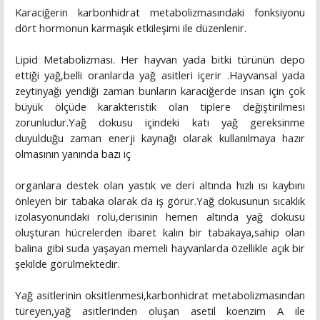
Karaciğerin karbonhidrat metabolizmasındaki fonksiyonu
dört hormonun karmaşık etkileşimi ile düzenlenir.
Lipid Metabolizması. Her hayvan yada bitki türünün depo
ettiği yağ,belli oranlarda yağ asitleri içerir .Hayvansal yada
zeytinyağı yendiği zaman bunların karaciğerde insan için çok
büyük ölçüde karakteristik olan tiplere değiştirilmesi
zorunludur.Yağ dokusu içindeki katı yağ gereksinme
duyulduğu zaman enerji kaynağı olarak kullanılmaya hazır
olmasının yanında bazı iç
organlara destek olan yastık ve deri altında hızlı ısı kaybını
önleyen bir tabaka olarak da iş görür.Yağ dokusunun sıcaklık
izolasyonundaki rolü,derisinin hemen altında yağ dokusu
oluşturan hücrelerden ibaret kalın bir tabakaya,sahip olan
balina gibi suda yaşayan memeli hayvanlarda özellikle açık bir
şekilde görülmektedir.
Yağ asitlerinin oksitlenmesi,karbonhidrat metabolizmasından
türeyen,yağ asitlerinden oluşan asetil koenzim A ile