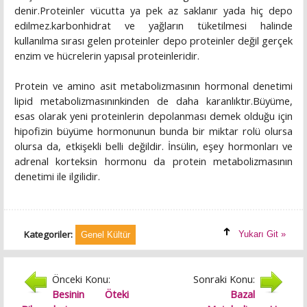
denir.Proteinler vücutta ya pek az saklanır yada hiç depo
edilmez.karbonhidrat ve yağların tüketilmesi halinde
kullanılma sırası gelen proteinler depo proteinler değil gerçek
enzim ve hücrelerin yapısal proteinleridir.
Protein ve amino asit metabolizmasının hormonal denetimi
lipid metabolizmasınınkinden de daha karanlıktır.Büyüme,
esas olarak yeni proteinlerin depolanması demek olduğu için
hipofizin büyüme hormonunun bunda bir miktar rolü olursa
olursa da, etkişekli belli değildir. İnsülin, eşey hormonları ve
adrenal korteksin hormonu da protein metabolizmasının
denetimi ile ilgilidir.
Kategoriler:
Yukarı Git »
Genel Kültür
Önceki Konu:
Sonraki Konu:
Besinin Öteki
Bazal