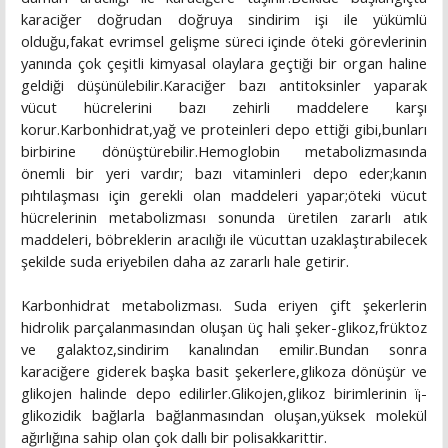
karaciğer doğrudan doğruya sindirim işi ile yükümlü
olduğu,fakat evrimsel gelişme süreci içinde öteki görevlerinin
yanında çok çeşitli kimyasal olaylara geçtiği bir organ haline
geldiği düşünülebilir.Karaciğer bazı antitoksinler yaparak
vücut hücrelerini bazı zehirli maddelere karşı
korur.Karbonhidrat,yağ ve proteinleri depo ettiği gibi,bunları
birbirine dönüştürebilir.Hemoglobin metabolizmasında
önemli bir yeri vardır; bazı vitaminleri depo eder;kanın
pıhtılaşması için gerekli olan maddeleri yapar;öteki vücut
hücrelerinin metabolizması sonunda üretilen zararlı atık
maddeleri, böbreklerin aracılığı ile vücuttan uzaklaştırabilecek
şekilde suda eriyebilen daha az zararlı hale getirir.
Karbonhidrat metabolizması. Suda eriyen çift şekerlerin
hidrolik parçalanmasından oluşan üç hali şeker-glikoz,früktoz
ve galaktoz,sindirim kanalından emilir.Bundan sonra
karaciğere giderek başka basit şekerlere,glikoza dönüşür ve
glikojen halinde depo edilirler.Glikojen,glikoz birimlerinin ï¡-
glikozidik bağlarla bağlanmasından oluşan,yüksek molekül
ağırlığına sahip olan çok dallı bir polisakkarittir.