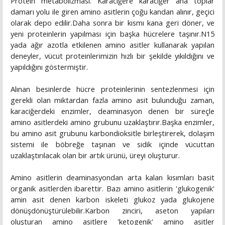
Protein metabolizması. Karaciğere karaciğer ana toplar
damarı yolu ile giren amino asitlerin çoğu kandan alınır, geçici
olarak depo edilir.Daha sonra bir kısmı kana geri döner, ve
yeni proteinlerin yapılması için başka hücrelere taşınır.N15
yada ağır azotla etkilenen amino asitler kullanarak yapılan
deneyler, vücut proteinlerimizin hızlı bir şekilde yıkıldığını ve
yapıldığını göstermiştir.
Alınan besinlerde hücre proteinlerinin sentezlenmesi için
gerekli olan miktardan fazla amino asit bulunduğu zaman,
karaciğerdeki enzimler, deaminasyon denen bir süreçle
amino asitlerdeki amino grubunu uzaklaştırır.Başka enzimler,
bu amino asit grubunu karbondioksitle birleştirerek, dolaşım
sistemi ile böbreğe taşınan ve sidik içinde vücuttan
uzaklaştırılacak olan bir artık ürünü, üreyi oluşturur.
Amino asitlerin deaminasyondan arta kalan kısımları basit
organik asitlerden ibarettir. Bazı amino asitlerin 'glukogenik'
amin asit denen karbon iskeleti glukoz yada glukojene
dönüşdönüştürülebilir.Karbon zinciri, aseton yapıları
oluşturan amino asitlere 'ketogenik' amino asitler